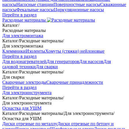
насосы
Насосные станции
Поверхностные насосы
Скважинные
насосы
Фекальные насосы
Циркуляционные насосы
Перейти в раздел
Расходные материалы
Каталог
/
Расходные материалы
Для электромонтажа
Каталог
/
Расходные материалы
/
Для электромонтажа
Клеммники
Изоленты
Хомуты (стяжки) нейлоновые
Перейти в раздел
Для водонагревателей
Для генераторов
Для насосов
Для
садовой техники
Для сварки
Каталог
/
Расходные материалы
/
Для сварки
Сварочные электроды
Сварочные принадлежности
Перейти в раздел
Для электроинструмента
Каталог
/
Расходные материалы
/
Для электроинструмента
Оснастка для УШМ
Каталог
/
Расходные материалы
/
Для электроинструмента
/
Оснастка для УШМ
Диски отрезные по металлу
Диски отрезные по бетону и
камню
Чашки зачистные
Шлифовальные круги
Диски пильные