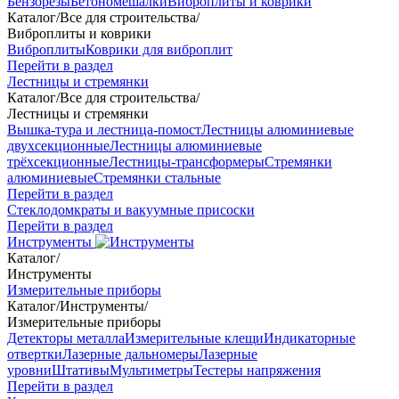
Бензорезы
Бетономешалки
Виброплиты и коврики
Каталог
/
Все для строительства
/
Виброплиты и коврики
Виброплиты
Коврики для виброплит
Перейти в раздел
Лестницы и стремянки
Каталог
/
Все для строительства
/
Лестницы и стремянки
Вышка-тура и лестница-помост
Лестницы алюминиевые
двухсекционные
Лестницы алюминиевые
трёхсекционные
Лестницы-трансформеры
Стремянки
алюминиевые
Стремянки стальные
Перейти в раздел
Стеклодомкраты и вакуумные присоски
Перейти в раздел
Инструменты
Каталог
/
Инструменты
Измерительные приборы
Каталог
/
Инструменты
/
Измерительные приборы
Детекторы металла
Измерительные клещи
Индикаторные
отвертки
Лазерные дальномеры
Лазерные
уровни
Штативы
Мультиметры
Тестеры напряжения
Перейти в раздел