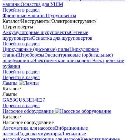
машины
Оснастка для УШМ
Перейти в раздел
Фрезерные машины
Шуруповерты
Каталог
/
Инструменты
/
Электроинструмент
/
Шуруповерты
Аккумуляторные шуруповерты
Сетевые
шуруповерты
Оснастка для шуруповертов
Перейти в раздел
Циркулярные (дисковые) пилы
Циркулярные
станки
Штроборезы
Эксцентриковые (орбитальные)
шлифмашины
Электрические плиткорезы
Электрические
рубанки
Перейти в раздел
Перейти в раздел
Лампы
Каталог
/
Лампы
GX53
GU5.3
Е14
Е27
Перейти в раздел
Насосное оборудование
Каталог
/
Насосное оборудование
Автоматика для насосов
Вибрационные
насосы
Гидроаккумуляторы
Дренажные
насосы
Комплектующие для насосов
Канализационные