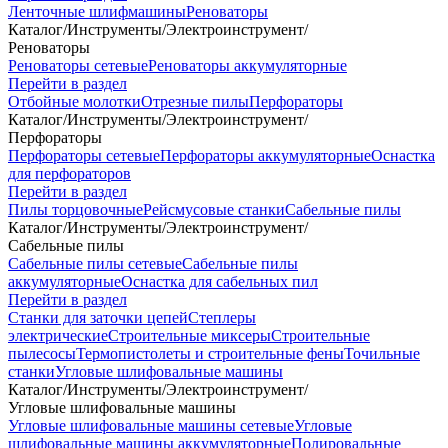
Ленточные шлифмашины
Реноваторы
Каталог
/
Инструменты
/
Электроинструмент
/
Реноваторы
Реноваторы сетевые
Реноваторы аккумуляторные
Перейти в раздел
Отбойные молотки
Отрезные пилы
Перфораторы
Каталог
/
Инструменты
/
Электроинструмент
/
Перфораторы
Перфораторы сетевые
Перфораторы аккумуляторные
Оснастка
для перфораторов
Перейти в раздел
Пилы торцовочные
Рейсмусовые станки
Сабельные пилы
Каталог
/
Инструменты
/
Электроинструмент
/
Сабельные пилы
Сабельные пилы сетевые
Сабельные пилы
аккумуляторные
Оснастка для сабельных пил
Перейти в раздел
Станки для заточки цепей
Степлеры
электрические
Строительные миксеры
Строительные
пылесосы
Термопистолеты и строительные фены
Точильные
станки
Угловые шлифовальные машины
Каталог
/
Инструменты
/
Электроинструмент
/
Угловые шлифовальные машины
Угловые шлифовальные машины сетевые
Угловые
шлифовальные машины аккумуляторные
Полировальные