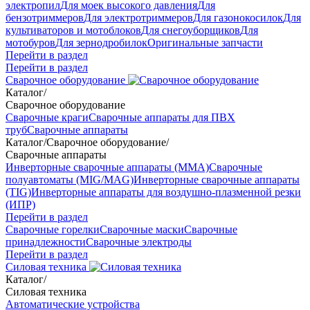
электропил
Для моек высокого давления
Для
бензотриммеров
Для электротриммеров
Для газонокосилок
Для
культиваторов и мотоблоков
Для снегоуборщиков
Для
мотобуров
Для зернодробилок
Оригинальные запчасти
Перейти в раздел
Перейти в раздел
Сварочное оборудование
Каталог
/
Сварочное оборудование
Сварочные краги
Сварочные аппараты для ПВХ
труб
Сварочные аппараты
Каталог
/
Сварочное оборудование
/
Сварочные аппараты
Инверторные сварочные аппараты (ММА)
Сварочные
полуавтоматы (MIG/MAG)
Инверторные сварочные аппараты
(TIG)
Инверторные аппараты для воздушно-плазменной резки
(ИПР)
Перейти в раздел
Сварочные горелки
Сварочные маски
Сварочные
принадлежности
Сварочные электроды
Перейти в раздел
Силовая техника
Каталог
/
Силовая техника
Автоматические устройства