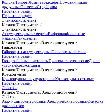
Колуны
Топоры
Ломы-гвоздодёры
Ножовки, пилы
двуручные
Стамески
Струбцины
Перейти в раздел
Перейти в раздел
Электроинструмент
Каталог
/
Инструменты
/
Электроинструмент
Аккумуляторные отвертки
Виброшлифовальные
машины
Гайковерты
Каталог
/
Инструменты
/
Электроинструмент
/
Гайковерты
Гайковерты аккумуляторные
Гайковерты сетевые
Перейти в раздел
Гвоздезабивные пистолеты
Граверы электрические
Дрели
ударные
Краскопульты
Каталог
/
Инструменты
/
Электроинструмент
/
Краскопульты
Краскопульты аккумуляторные
Краскопульты сетевые
Перейти в раздел
Лобзики
Каталог
/
Инструменты
/
Электроинструмент
/
Лобзики
Аккумуляторные лобзики
Электрические лобзики
Оснастка
для лобзиков
Перейти в раздел