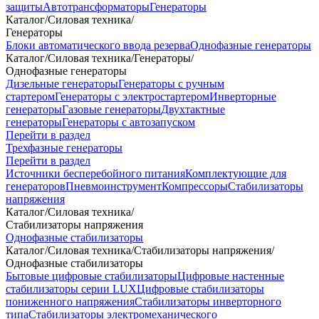
защиты
Автотрансформаторы
Генераторы
Каталог
/
Силовая техника
/
Генераторы
Блоки автоматического ввода резерва
Однофазные генераторы
Каталог
/
Силовая техника
/
Генераторы
/
Однофазные генераторы
Дизельные генераторы
Генераторы с ручным
стартером
Генераторы с электростартером
Инверторные
генераторы
Газовые генераторы
Двухтактные
генераторы
Генераторы с автозапуском
Перейти в раздел
Трехфазные генераторы
Перейти в раздел
Источники бесперебойного питания
Комплектующие для
генераторов
Пневмоинструмент
Компрессоры
Стабилизаторы
напряжения
Каталог
/
Силовая техника
/
Стабилизаторы напряжения
Однофазные стабилизаторы
Каталог
/
Силовая техника
/
Стабилизаторы напряжения
/
Однофазные стабилизаторы
Бытовые цифровые стабилизаторы
Цифровые настенные
стабилизаторы серии LUX
Цифровые стабилизаторы
пониженного напряжения
Стабилизаторы инверторного
типа
Стабилизаторы электромеханического