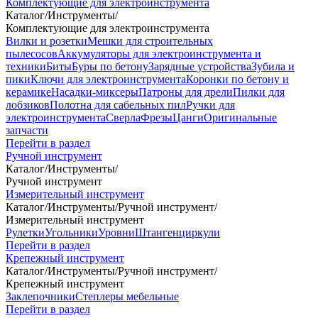
Комплектующие для электроинструмента
Каталог
/
Инструменты
/
Комплектующие для электроинструмента
Вилки и розетки
Мешки для строительных
пылесосов
Аккумуляторы для электроинструмента и
техники
Биты
Буры по бетону
Зарядные устройства
Зубила и
пики
Ключи для электроинструмента
Коронки по бетону и
керамике
Насадки-миксеры
Патроны для дрели
Пилки для
лобзиков
Полотна для сабельных пил
Ручки для
электроинструмента
Сверла
Фрезы
Цанги
Оригинальные
запчасти
Перейти в раздел
Ручной инструмент
Каталог
/
Инструменты
/
Ручной инструмент
Измерительный инструмент
Каталог
/
Инструменты
/
Ручной инструмент
/
Измерительный инструмент
Рулетки
Угольники
Уровни
Штангенциркули
Перейти в раздел
Крепежный инструмент
Каталог
/
Инструменты
/
Ручной инструмент
/
Крепежный инструмент
Заклепочники
Степлеры мебельные
Перейти в раздел