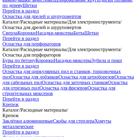
по дереву
Щетки
Перейти в раздел
Оснастка для дрелей и шуруповертов
Каталог
/
Расходные материалы
/
Для электроинструмента
/
Оснастка для дрелей и шуруповертов
Сверла
Коронки
Насадки-миксеры
Биты
Щетки
Перейти в раздел
Оснастка для перфораторов
Каталог
/
Расходные материалы
/
Для электроинструмента
/
Оснастка для перфораторов
Буры по бетону
Коронки
Насадки-миксеры
Зубила и пики
Перейти в раздел
Оснастка для циркулярных пил и станков, торцовочных
пил
Оснастка для лобзиков
Оснастка для штроборезов
Оснастка
для сабельных пил
Оснастка для заточных станков
Оснастка
для отрезных пил
Оснастка для фрезеров
Оснастка для
строительных миксеров
Перейти в раздел
Крепеж
Каталог
/
Расходные материалы
/
Крепеж
Заклёпки алюминиевые
Скобы для степлера
Хомуты
металлические
Перейти в раздел