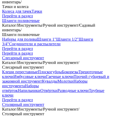
инвентарь
/
Тачки и колеса
Колеса для тачек
Тачки
Перейти в раздел
Шланги поливочные
Каталог
/
Инструменты
/
Ручной инструмент
/
Садовый
инвентарь
/
Шланги поливочные
Наборы для полива
Шланги 1"
Шланги 1/2"
Шланги
3/4"
Соединители и распылители
Перейти в раздел
Перейти в раздел
Слесарный инструмент
Каталог
/
Инструменты
/
Ручной инструмент
/
Слесарный инструмент
Клещи переставные
Плоскогубцы
Бокорезы
Трещоточные
ключи
Имбусовые ключи
Гаечные ключи
Прочий губцевый и
зажимной инструмент
Кувалды
Молотки
Наборы
инструмента
Наборы
отвёрток
Напильники
Отвёртки
Разводные ключи
Трубные
ключи
Перейти в раздел
Столярный инструмент
Каталог
/
Инструменты
/
Ручной инструмент
/
Столярный инструмент