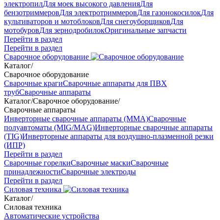
электропил
Для моек высокого давления
Для
бензотриммеров
Для электротриммеров
Для газонокосилок
Для
культиваторов и мотоблоков
Для снегоуборщиков
Для
мотобуров
Для зернодробилок
Оригинальные запчасти
Перейти в раздел
Перейти в раздел
Сварочное оборудование
Каталог
/
Сварочное оборудование
Сварочные краги
Сварочные аппараты для ПВХ
труб
Сварочные аппараты
Каталог
/
Сварочное оборудование
/
Сварочные аппараты
Инверторные сварочные аппараты (ММА)
Сварочные
полуавтоматы (MIG/MAG)
Инверторные сварочные аппараты
(TIG)
Инверторные аппараты для воздушно-плазменной резки
(ИПР)
Перейти в раздел
Сварочные горелки
Сварочные маски
Сварочные
принадлежности
Сварочные электроды
Перейти в раздел
Силовая техника
Каталог
/
Силовая техника
Автоматические устройства