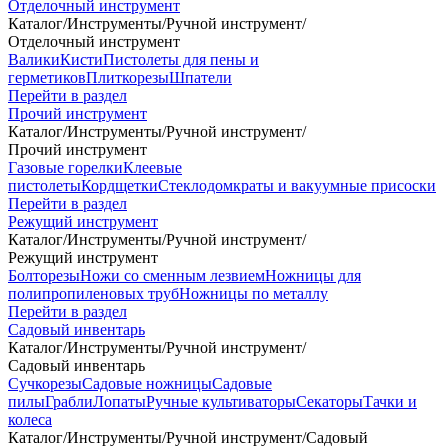
Отделочный инструмент
Каталог
/
Инструменты
/
Ручной инструмент
/
Отделочный инструмент
Валики
Кисти
Пистолеты для пены и
герметиков
Плиткорезы
Шпатели
Перейти в раздел
Прочий инструмент
Каталог
/
Инструменты
/
Ручной инструмент
/
Прочий инструмент
Газовые горелки
Клеевые
пистолеты
Кордщетки
Стеклодомкраты и вакуумные присоски
Перейти в раздел
Режущий инструмент
Каталог
/
Инструменты
/
Ручной инструмент
/
Режущий инструмент
Болторезы
Ножи со сменным лезвием
Ножницы для
полипропиленовых труб
Ножницы по металлу
Перейти в раздел
Садовый инвентарь
Каталог
/
Инструменты
/
Ручной инструмент
/
Садовый инвентарь
Сучкорезы
Садовые ножницы
Садовые
пилы
Грабли
Лопаты
Ручные культиваторы
Секаторы
Тачки и
колеса
Каталог
/
Инструменты
/
Ручной инструмент
/
Садовый