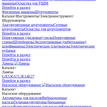
машины
Оснастка для УШМ
Перейти в раздел
Фрезерные машины
Шуруповерты
Каталог
/
Инструменты
/
Электроинструмент
/
Шуруповерты
Аккумуляторные шуруповерты
Сетевые
шуруповерты
Оснастка для шуруповертов
Перейти в раздел
Циркулярные (дисковые) пилы
Циркулярные
станки
Штроборезы
Эксцентриковые (орбитальные)
шлифмашины
Электрические плиткорезы
Электрические
рубанки
Перейти в раздел
Перейти в раздел
Лампы
Каталог
/
Лампы
GX53
GU5.3
Е14
Е27
Перейти в раздел
Насосное оборудование
Каталог
/
Насосное оборудование
Автоматика для насосов
Вибрационные
насосы
Гидроаккумуляторы
Дренажные
насосы
Комплектующие для насосов
Канализационные