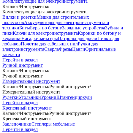
Комплектующие для электроинструмента
Каталог
/
Инструменты
/
Комплектующие для электроинструмента
Вилки и розетки
Мешки для строительных
пылесосов
Аккумуляторы для электроинструмента и
техники
Биты
Буры по бетону
Зарядные устройства
Зубила и
пики
Ключи для электроинструмента
Коронки по бетону и
керамике
Насадки-миксеры
Патроны для дрели
Пилки для
лобзиков
Полотна для сабельных пил
Ручки для
электроинструмента
Сверла
Фрезы
Цанги
Оригинальные
запчасти
Перейти в раздел
Ручной инструмент
Каталог
/
Инструменты
/
Ручной инструмент
Измерительный инструмент
Каталог
/
Инструменты
/
Ручной инструмент
/
Измерительный инструмент
Рулетки
Угольники
Уровни
Штангенциркули
Перейти в раздел
Крепежный инструмент
Каталог
/
Инструменты
/
Ручной инструмент
/
Крепежный инструмент
Заклепочники
Степлеры мебельные
Перейти в раздел