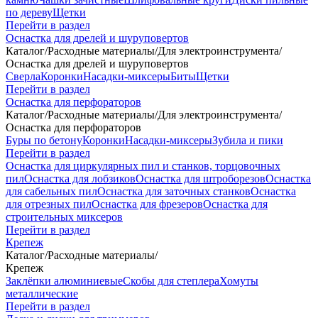
по дереву
Щетки
Перейти в раздел
Оснастка для дрелей и шуруповертов
Каталог
/
Расходные материалы
/
Для электроинструмента
/
Оснастка для дрелей и шуруповертов
Сверла
Коронки
Насадки-миксеры
Биты
Щетки
Перейти в раздел
Оснастка для перфораторов
Каталог
/
Расходные материалы
/
Для электроинструмента
/
Оснастка для перфораторов
Буры по бетону
Коронки
Насадки-миксеры
Зубила и пики
Перейти в раздел
Оснастка для циркулярных пил и станков, торцовочных
пил
Оснастка для лобзиков
Оснастка для штроборезов
Оснастка
для сабельных пил
Оснастка для заточных станков
Оснастка
для отрезных пил
Оснастка для фрезеров
Оснастка для
строительных миксеров
Перейти в раздел
Крепеж
Каталог
/
Расходные материалы
/
Крепеж
Заклёпки алюминиевые
Скобы для степлера
Хомуты
металлические
Перейти в раздел