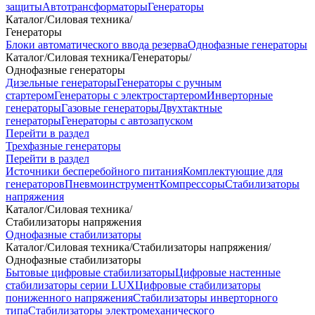
защиты
Автотрансформаторы
Генераторы
Каталог
/
Силовая техника
/
Генераторы
Блоки автоматического ввода резерва
Однофазные генераторы
Каталог
/
Силовая техника
/
Генераторы
/
Однофазные генераторы
Дизельные генераторы
Генераторы с ручным
стартером
Генераторы с электростартером
Инверторные
генераторы
Газовые генераторы
Двухтактные
генераторы
Генераторы с автозапуском
Перейти в раздел
Трехфазные генераторы
Перейти в раздел
Источники бесперебойного питания
Комплектующие для
генераторов
Пневмоинструмент
Компрессоры
Стабилизаторы
напряжения
Каталог
/
Силовая техника
/
Стабилизаторы напряжения
Однофазные стабилизаторы
Каталог
/
Силовая техника
/
Стабилизаторы напряжения
/
Однофазные стабилизаторы
Бытовые цифровые стабилизаторы
Цифровые настенные
стабилизаторы серии LUX
Цифровые стабилизаторы
пониженного напряжения
Стабилизаторы инверторного
типа
Стабилизаторы электромеханического