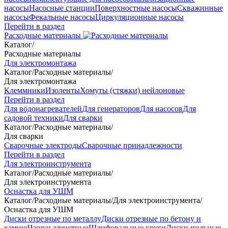
насосы
Насосные станции
Поверхностные насосы
Скважинные
насосы
Фекальные насосы
Циркуляционные насосы
Перейти в раздел
Расходные материалы
Каталог
/
Расходные материалы
Для электромонтажа
Каталог
/
Расходные материалы
/
Для электромонтажа
Клеммники
Изоленты
Хомуты (стяжки) нейлоновые
Перейти в раздел
Для водонагревателей
Для генераторов
Для насосов
Для
садовой техники
Для сварки
Каталог
/
Расходные материалы
/
Для сварки
Сварочные электроды
Сварочные принадлежности
Перейти в раздел
Для электроинструмента
Каталог
/
Расходные материалы
/
Для электроинструмента
Оснастка для УШМ
Каталог
/
Расходные материалы
/
Для электроинструмента
/
Оснастка для УШМ
Диски отрезные по металлу
Диски отрезные по бетону и
камню
Чашки зачистные
Шлифовальные круги
Диски пильные