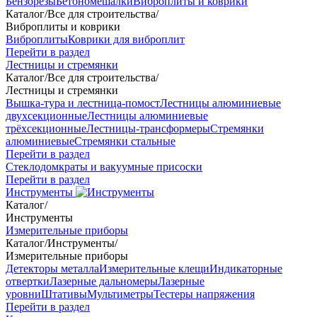
Бензорезы
Бетономешалки
Виброплиты и коврики
Каталог
/
Все для строительства
/
Виброплиты и коврики
Виброплиты
Коврики для виброплит
Перейти в раздел
Лестницы и стремянки
Каталог
/
Все для строительства
/
Лестницы и стремянки
Вышка-тура и лестница-помост
Лестницы алюминиевые
двухсекционные
Лестницы алюминиевые
трёхсекционные
Лестницы-трансформеры
Стремянки
алюминиевые
Стремянки стальные
Перейти в раздел
Стеклодомкраты и вакуумные присоски
Перейти в раздел
Инструменты
Каталог
/
Инструменты
Измерительные приборы
Каталог
/
Инструменты
/
Измерительные приборы
Детекторы металла
Измерительные клещи
Индикаторные
отвертки
Лазерные дальномеры
Лазерные
уровни
Штативы
Мультиметры
Тестеры напряжения
Перейти в раздел