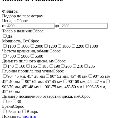
Фильтры
Подбор по параметрам
Цена, р.
Сброс
от
до
Товар в наличии
Сброс
Да
Мощность, Вт
Сброс
1100
1600
2000
1200
1800
2200
1300
Частота вращения, об/мин
Сброс
4500
5000
5500
Диаметр пильного диска, мм
Сброс
140
160
165
185
190
200
210
235
Глубина пропила под углом
Сброс
90°-45 мм, 45°-28 мм
90°-52 мм, 45°-40 мм
90°-55 мм,
45°-40 мм
90°-65 мм, 45°-45 мм
90°-68 мм, 45°-47 мм
90°-70 мм, 45°-48 мм
90°-75 мм, 45°-50 мм
90°-85 мм,
45°-60 мм
Диаметр посадочного отверстия диска, мм
Сброс
20
30
Бренд
Сброс
Ресанта
Вихрь
Показать
Очистить