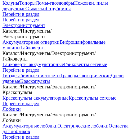
Колуны
Топоры
Ломы-гвоздодёры
Ножовки, пилы
двуручные
Стамески
Струбцины
Перейти в раздел
Перейти в раздел
Электроинструмент
Каталог
/
Инструменты
/
Электроинструмент
Аккумуляторные отвертки
Виброшлифовальные
машины
Гайковерты
Каталог
/
Инструменты
/
Электроинструмент
/
Гайковерты
Гайковерты аккумуляторные
Гайковерты сетевые
Перейти в раздел
Гвоздезабивные пистолеты
Граверы электрические
Дрели
ударные
Краскопульты
Каталог
/
Инструменты
/
Электроинструмент
/
Краскопульты
Краскопульты аккумуляторные
Краскопульты сетевые
Перейти в раздел
Лобзики
Каталог
/
Инструменты
/
Электроинструмент
/
Лобзики
Аккумуляторные лобзики
Электрические лобзики
Оснастка
для лобзиков
Перейти в раздел