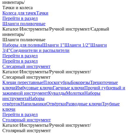
инвентарь
/
Тачки и колеса
Колеса для тачек
Тачки
Перейти в раздел
Шланги поливочные
Каталог
/
Инструменты
/
Ручной инструмент
/
Садовый
инвентарь
/
Шланги поливочные
Наборы для полива
Шланги 1"
Шланги 1/2"
Шланги
3/4"
Соединители и распылители
Перейти в раздел
Перейти в раздел
Слесарный инструмент
Каталог
/
Инструменты
/
Ручной инструмент
/
Слесарный инструмент
Клещи переставные
Плоскогубцы
Бокорезы
Трещоточные
ключи
Имбусовые ключи
Гаечные ключи
Прочий губцевый и
зажимной инструмент
Кувалды
Молотки
Наборы
инструмента
Наборы
отвёрток
Напильники
Отвёртки
Разводные ключи
Трубные
ключи
Перейти в раздел
Столярный инструмент
Каталог
/
Инструменты
/
Ручной инструмент
/
Столярный инструмент