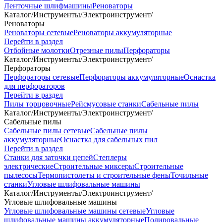
Ленточные шлифмашины
Реноваторы
Каталог
/
Инструменты
/
Электроинструмент
/
Реноваторы
Реноваторы сетевые
Реноваторы аккумуляторные
Перейти в раздел
Отбойные молотки
Отрезные пилы
Перфораторы
Каталог
/
Инструменты
/
Электроинструмент
/
Перфораторы
Перфораторы сетевые
Перфораторы аккумуляторные
Оснастка
для перфораторов
Перейти в раздел
Пилы торцовочные
Рейсмусовые станки
Сабельные пилы
Каталог
/
Инструменты
/
Электроинструмент
/
Сабельные пилы
Сабельные пилы сетевые
Сабельные пилы
аккумуляторные
Оснастка для сабельных пил
Перейти в раздел
Станки для заточки цепей
Степлеры
электрические
Строительные миксеры
Строительные
пылесосы
Термопистолеты и строительные фены
Точильные
станки
Угловые шлифовальные машины
Каталог
/
Инструменты
/
Электроинструмент
/
Угловые шлифовальные машины
Угловые шлифовальные машины сетевые
Угловые
шлифовальные машины аккумуляторные
Полировальные