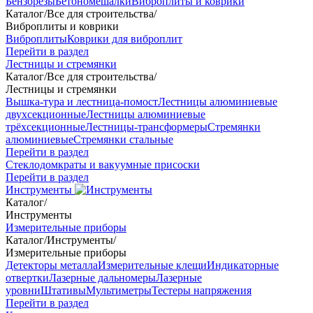
Бензорезы
Бетономешалки
Виброплиты и коврики
Каталог
/
Все для строительства
/
Виброплиты и коврики
Виброплиты
Коврики для виброплит
Перейти в раздел
Лестницы и стремянки
Каталог
/
Все для строительства
/
Лестницы и стремянки
Вышка-тура и лестница-помост
Лестницы алюминиевые
двухсекционные
Лестницы алюминиевые
трёхсекционные
Лестницы-трансформеры
Стремянки
алюминиевые
Стремянки стальные
Перейти в раздел
Стеклодомкраты и вакуумные присоски
Перейти в раздел
Инструменты
Каталог
/
Инструменты
Измерительные приборы
Каталог
/
Инструменты
/
Измерительные приборы
Детекторы металла
Измерительные клещи
Индикаторные
отвертки
Лазерные дальномеры
Лазерные
уровни
Штативы
Мультиметры
Тестеры напряжения
Перейти в раздел