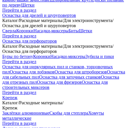
по дереву
Щетки
Перейти в раздел
Оснастка для дрелей и шуруповертов
Каталог
/
Расходные материалы
/
Для электроинструмента
/
Оснастка для дрелей и шуруповертов
Сверла
Коронки
Насадки-миксеры
Биты
Щетки
Перейти в раздел
Оснастка для перфораторов
Каталог
/
Расходные материалы
/
Для электроинструмента
/
Оснастка для перфораторов
Буры по бетону
Коронки
Насадки-миксеры
Зубила и пики
Перейти в раздел
Оснастка для циркулярных пил и станков, торцовочных
пил
Оснастка для лобзиков
Оснастка для штроборезов
Оснастка
для сабельных пил
Оснастка для заточных станков
Оснастка
для отрезных пил
Оснастка для фрезеров
Оснастка для
строительных миксеров
Перейти в раздел
Крепеж
Каталог
/
Расходные материалы
/
Крепеж
Заклёпки алюминиевые
Скобы для степлера
Хомуты
металлические
Перейти в раздел