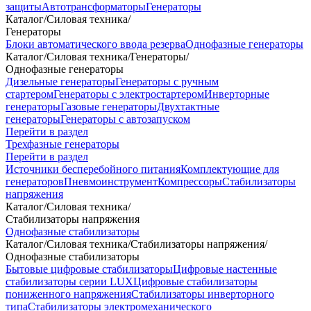
защиты
Автотрансформаторы
Генераторы
Каталог
/
Силовая техника
/
Генераторы
Блоки автоматического ввода резерва
Однофазные генераторы
Каталог
/
Силовая техника
/
Генераторы
/
Однофазные генераторы
Дизельные генераторы
Генераторы с ручным
стартером
Генераторы с электростартером
Инверторные
генераторы
Газовые генераторы
Двухтактные
генераторы
Генераторы с автозапуском
Перейти в раздел
Трехфазные генераторы
Перейти в раздел
Источники бесперебойного питания
Комплектующие для
генераторов
Пневмоинструмент
Компрессоры
Стабилизаторы
напряжения
Каталог
/
Силовая техника
/
Стабилизаторы напряжения
Однофазные стабилизаторы
Каталог
/
Силовая техника
/
Стабилизаторы напряжения
/
Однофазные стабилизаторы
Бытовые цифровые стабилизаторы
Цифровые настенные
стабилизаторы серии LUX
Цифровые стабилизаторы
пониженного напряжения
Стабилизаторы инверторного
типа
Стабилизаторы электромеханического