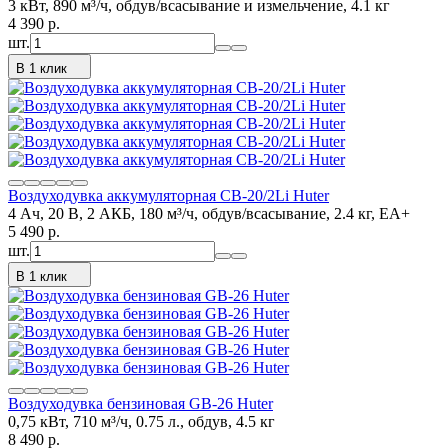
3 кВт, 890 м³/ч, обдув/всасывание и измельчение, 4.1 кг
4 390
p.
шт.
В 1 клик
Воздуходувка аккумуляторная CB-20/2Li Huter
4 Ач, 20 В, 2 АКБ, 180 м³/ч, обдув/всасывание, 2.4 кг, EA+
5 490
p.
шт.
В 1 клик
Воздуходувка бензиновая GB-26 Huter
0,75 кВт, 710 м³/ч, 0.75 л., обдув, 4.5 кг
8 490
p.