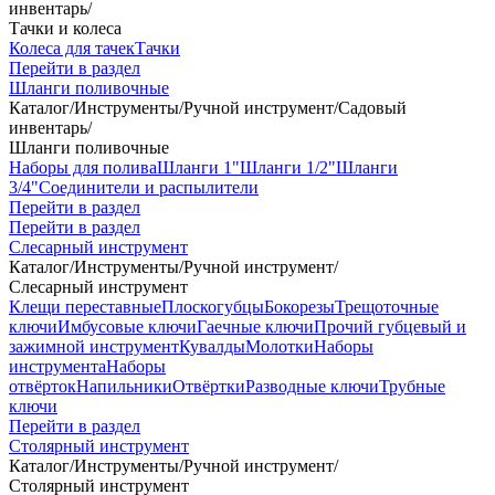
инвентарь
/
Тачки и колеса
Колеса для тачек
Тачки
Перейти в раздел
Шланги поливочные
Каталог
/
Инструменты
/
Ручной инструмент
/
Садовый
инвентарь
/
Шланги поливочные
Наборы для полива
Шланги 1"
Шланги 1/2"
Шланги
3/4"
Соединители и распылители
Перейти в раздел
Перейти в раздел
Слесарный инструмент
Каталог
/
Инструменты
/
Ручной инструмент
/
Слесарный инструмент
Клещи переставные
Плоскогубцы
Бокорезы
Трещоточные
ключи
Имбусовые ключи
Гаечные ключи
Прочий губцевый и
зажимной инструмент
Кувалды
Молотки
Наборы
инструмента
Наборы
отвёрток
Напильники
Отвёртки
Разводные ключи
Трубные
ключи
Перейти в раздел
Столярный инструмент
Каталог
/
Инструменты
/
Ручной инструмент
/
Столярный инструмент