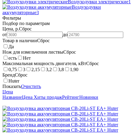
Воздуходувки электрические
1
Воздуходувки
аккумуляторные
3
Фильтры
Подбор по параметрам
Цена, р.
Сброс
от
до
Товар в наличии
Сброс
Да
Нож для измельчения листвы
Сброс
есть
Нет
Максимальная мощность двигателя, кВт
Сброс
0,75
3
2,15
3,2
3,8
1,90
Бренд
Сброс
Huter
Показать
Очистить
Цена
Название
Цена
Хиты продаж
Рейтинг
Новинки