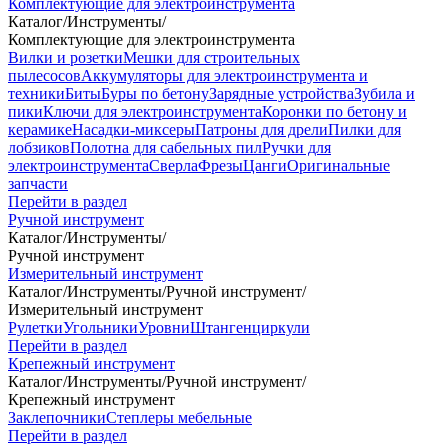
Комплектующие для электроинструмента
Каталог
/
Инструменты
/
Комплектующие для электроинструмента
Вилки и розетки
Мешки для строительных
пылесосов
Аккумуляторы для электроинструмента и
техники
Биты
Буры по бетону
Зарядные устройства
Зубила и
пики
Ключи для электроинструмента
Коронки по бетону и
керамике
Насадки-миксеры
Патроны для дрели
Пилки для
лобзиков
Полотна для сабельных пил
Ручки для
электроинструмента
Сверла
Фрезы
Цанги
Оригинальные
запчасти
Перейти в раздел
Ручной инструмент
Каталог
/
Инструменты
/
Ручной инструмент
Измерительный инструмент
Каталог
/
Инструменты
/
Ручной инструмент
/
Измерительный инструмент
Рулетки
Угольники
Уровни
Штангенциркули
Перейти в раздел
Крепежный инструмент
Каталог
/
Инструменты
/
Ручной инструмент
/
Крепежный инструмент
Заклепочники
Степлеры мебельные
Перейти в раздел