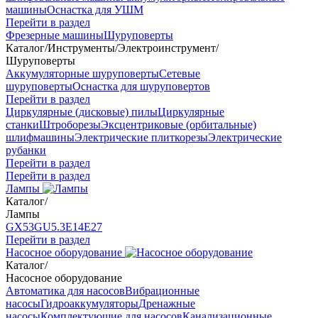
машины
Оснастка для УШМ
Перейти в раздел
Фрезерные машины
Шуруповерты
Каталог
/
Инструменты
/
Электроинструмент
/
Шуруповерты
Аккумуляторные шуруповерты
Сетевые
шуруповерты
Оснастка для шуруповертов
Перейти в раздел
Циркулярные (дисковые) пилы
Циркулярные
станки
Штроборезы
Эксцентриковые (орбитальные)
шлифмашины
Электрические плиткорезы
Электрические
рубанки
Перейти в раздел
Перейти в раздел
Лампы
Каталог
/
Лампы
GX53
GU5.3
Е14
Е27
Перейти в раздел
Насосное оборудование
Каталог
/
Насосное оборудование
Автоматика для насосов
Вибрационные
насосы
Гидроаккумуляторы
Дренажные
насосы
Комплектующие для насосов
Канализационные