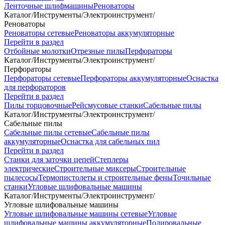
Ленточные шлифмашины
Реноваторы
Каталог
/
Инструменты
/
Электроинструмент
/
Реноваторы
Реноваторы сетевые
Реноваторы аккумуляторные
Перейти в раздел
Отбойные молотки
Отрезные пилы
Перфораторы
Каталог
/
Инструменты
/
Электроинструмент
/
Перфораторы
Перфораторы сетевые
Перфораторы аккумуляторные
Оснастка
для перфораторов
Перейти в раздел
Пилы торцовочные
Рейсмусовые станки
Сабельные пилы
Каталог
/
Инструменты
/
Электроинструмент
/
Сабельные пилы
Сабельные пилы сетевые
Сабельные пилы
аккумуляторные
Оснастка для сабельных пил
Перейти в раздел
Станки для заточки цепей
Степлеры
электрические
Строительные миксеры
Строительные
пылесосы
Термопистолеты и строительные фены
Точильные
станки
Угловые шлифовальные машины
Каталог
/
Инструменты
/
Электроинструмент
/
Угловые шлифовальные машины
Угловые шлифовальные машины сетевые
Угловые
шлифовальные машины аккумуляторные
Полировальные