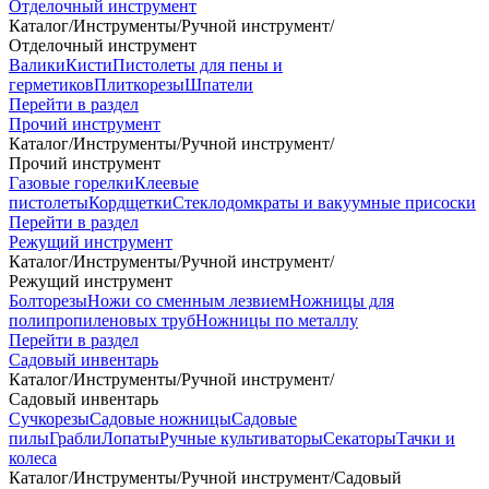
Отделочный инструмент
Каталог
/
Инструменты
/
Ручной инструмент
/
Отделочный инструмент
Валики
Кисти
Пистолеты для пены и
герметиков
Плиткорезы
Шпатели
Перейти в раздел
Прочий инструмент
Каталог
/
Инструменты
/
Ручной инструмент
/
Прочий инструмент
Газовые горелки
Клеевые
пистолеты
Кордщетки
Стеклодомкраты и вакуумные присоски
Перейти в раздел
Режущий инструмент
Каталог
/
Инструменты
/
Ручной инструмент
/
Режущий инструмент
Болторезы
Ножи со сменным лезвием
Ножницы для
полипропиленовых труб
Ножницы по металлу
Перейти в раздел
Садовый инвентарь
Каталог
/
Инструменты
/
Ручной инструмент
/
Садовый инвентарь
Сучкорезы
Садовые ножницы
Садовые
пилы
Грабли
Лопаты
Ручные культиваторы
Секаторы
Тачки и
колеса
Каталог
/
Инструменты
/
Ручной инструмент
/
Садовый