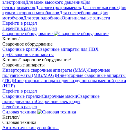
электропил
Для моек высокого давления
Для
бензотриммеров
Для электротриммеров
Для газонокосилок
Для
культиваторов и мотоблоков
Для снегоуборщиков
Для
мотобуров
Для зернодробилок
Оригинальные запчасти
Перейти в раздел
Перейти в раздел
Сварочное оборудование
Каталог
/
Сварочное оборудование
Сварочные краги
Сварочные аппараты для ПВХ
труб
Сварочные аппараты
Каталог
/
Сварочное оборудование
/
Сварочные аппараты
Инверторные сварочные аппараты (ММА)
Сварочные
полуавтоматы (MIG/MAG)
Инверторные сварочные аппараты
(TIG)
Инверторные аппараты для воздушно-плазменной резки
(ИПР)
Перейти в раздел
Сварочные горелки
Сварочные маски
Сварочные
принадлежности
Сварочные электроды
Перейти в раздел
Силовая техника
Каталог
/
Силовая техника
Автоматические устройства