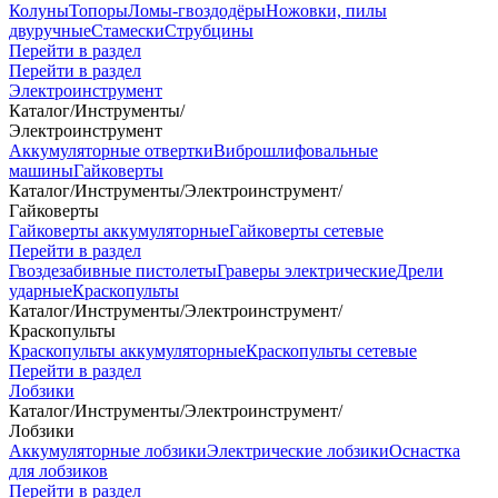
Колуны
Топоры
Ломы-гвоздодёры
Ножовки, пилы
двуручные
Стамески
Струбцины
Перейти в раздел
Перейти в раздел
Электроинструмент
Каталог
/
Инструменты
/
Электроинструмент
Аккумуляторные отвертки
Виброшлифовальные
машины
Гайковерты
Каталог
/
Инструменты
/
Электроинструмент
/
Гайковерты
Гайковерты аккумуляторные
Гайковерты сетевые
Перейти в раздел
Гвоздезабивные пистолеты
Граверы электрические
Дрели
ударные
Краскопульты
Каталог
/
Инструменты
/
Электроинструмент
/
Краскопульты
Краскопульты аккумуляторные
Краскопульты сетевые
Перейти в раздел
Лобзики
Каталог
/
Инструменты
/
Электроинструмент
/
Лобзики
Аккумуляторные лобзики
Электрические лобзики
Оснастка
для лобзиков
Перейти в раздел