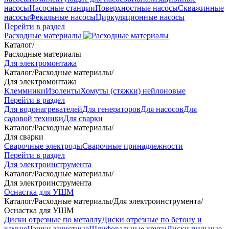
насосы
Насосные станции
Поверхностные насосы
Скважинные
насосы
Фекальные насосы
Циркуляционные насосы
Перейти в раздел
Расходные материалы
Каталог
/
Расходные материалы
Для электромонтажа
Каталог
/
Расходные материалы
/
Для электромонтажа
Клеммники
Изоленты
Хомуты (стяжки) нейлоновые
Перейти в раздел
Для водонагревателей
Для генераторов
Для насосов
Для
садовой техники
Для сварки
Каталог
/
Расходные материалы
/
Для сварки
Сварочные электроды
Сварочные принадлежности
Перейти в раздел
Для электроинструмента
Каталог
/
Расходные материалы
/
Для электроинструмента
Оснастка для УШМ
Каталог
/
Расходные материалы
/
Для электроинструмента
/
Оснастка для УШМ
Диски отрезные по металлу
Диски отрезные по бетону и
камню
Чашки зачистные
Шлифовальные круги
Диски пильные