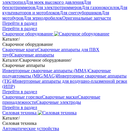
электропил
Для моек высокого давления
Для
бензотриммеров
Для электротриммеров
Для газонокосилок
Для
культиваторов и мотоблоков
Для снегоуборщиков
Для
мотобуров
Для зернодробилок
Оригинальные запчасти
Перейти в раздел
Перейти в раздел
Сварочное оборудование
Каталог
/
Сварочное оборудование
Сварочные краги
Сварочные аппараты для ПВХ
труб
Сварочные аппараты
Каталог
/
Сварочное оборудование
/
Сварочные аппараты
Инверторные сварочные аппараты (ММА)
Сварочные
полуавтоматы (MIG/MAG)
Инверторные сварочные аппараты
(TIG)
Инверторные аппараты для воздушно-плазменной резки
(ИПР)
Перейти в раздел
Сварочные горелки
Сварочные маски
Сварочные
принадлежности
Сварочные электроды
Перейти в раздел
Силовая техника
Каталог
/
Силовая техника
Автоматические устройства