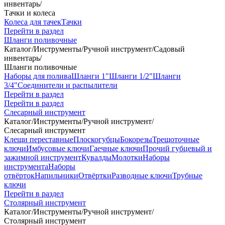
инвентарь
/
Тачки и колеса
Колеса для тачек
Тачки
Перейти в раздел
Шланги поливочные
Каталог
/
Инструменты
/
Ручной инструмент
/
Садовый
инвентарь
/
Шланги поливочные
Наборы для полива
Шланги 1"
Шланги 1/2"
Шланги
3/4"
Соединители и распылители
Перейти в раздел
Перейти в раздел
Слесарный инструмент
Каталог
/
Инструменты
/
Ручной инструмент
/
Слесарный инструмент
Клещи переставные
Плоскогубцы
Бокорезы
Трещоточные
ключи
Имбусовые ключи
Гаечные ключи
Прочий губцевый и
зажимной инструмент
Кувалды
Молотки
Наборы
инструмента
Наборы
отвёрток
Напильники
Отвёртки
Разводные ключи
Трубные
ключи
Перейти в раздел
Столярный инструмент
Каталог
/
Инструменты
/
Ручной инструмент
/
Столярный инструмент