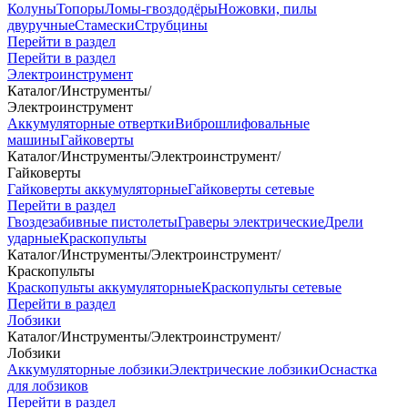
Колуны
Топоры
Ломы-гвоздодёры
Ножовки, пилы
двуручные
Стамески
Струбцины
Перейти в раздел
Перейти в раздел
Электроинструмент
Каталог
/
Инструменты
/
Электроинструмент
Аккумуляторные отвертки
Виброшлифовальные
машины
Гайковерты
Каталог
/
Инструменты
/
Электроинструмент
/
Гайковерты
Гайковерты аккумуляторные
Гайковерты сетевые
Перейти в раздел
Гвоздезабивные пистолеты
Граверы электрические
Дрели
ударные
Краскопульты
Каталог
/
Инструменты
/
Электроинструмент
/
Краскопульты
Краскопульты аккумуляторные
Краскопульты сетевые
Перейти в раздел
Лобзики
Каталог
/
Инструменты
/
Электроинструмент
/
Лобзики
Аккумуляторные лобзики
Электрические лобзики
Оснастка
для лобзиков
Перейти в раздел