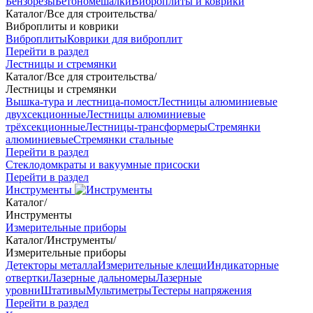
Бензорезы
Бетономешалки
Виброплиты и коврики
Каталог
/
Все для строительства
/
Виброплиты и коврики
Виброплиты
Коврики для виброплит
Перейти в раздел
Лестницы и стремянки
Каталог
/
Все для строительства
/
Лестницы и стремянки
Вышка-тура и лестница-помост
Лестницы алюминиевые
двухсекционные
Лестницы алюминиевые
трёхсекционные
Лестницы-трансформеры
Стремянки
алюминиевые
Стремянки стальные
Перейти в раздел
Стеклодомкраты и вакуумные присоски
Перейти в раздел
Инструменты
Каталог
/
Инструменты
Измерительные приборы
Каталог
/
Инструменты
/
Измерительные приборы
Детекторы металла
Измерительные клещи
Индикаторные
отвертки
Лазерные дальномеры
Лазерные
уровни
Штативы
Мультиметры
Тестеры напряжения
Перейти в раздел