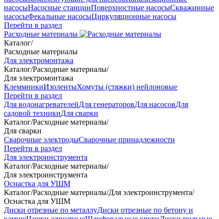
насосы
Насосные станции
Поверхностные насосы
Скважинные
насосы
Фекальные насосы
Циркуляционные насосы
Перейти в раздел
Расходные материалы
Каталог
/
Расходные материалы
Для электромонтажа
Каталог
/
Расходные материалы
/
Для электромонтажа
Клеммники
Изоленты
Хомуты (стяжки) нейлоновые
Перейти в раздел
Для водонагревателей
Для генераторов
Для насосов
Для
садовой техники
Для сварки
Каталог
/
Расходные материалы
/
Для сварки
Сварочные электроды
Сварочные принадлежности
Перейти в раздел
Для электроинструмента
Каталог
/
Расходные материалы
/
Для электроинструмента
Оснастка для УШМ
Каталог
/
Расходные материалы
/
Для электроинструмента
/
Оснастка для УШМ
Диски отрезные по металлу
Диски отрезные по бетону и
камню
Чашки зачистные
Шлифовальные круги
Диски пильные