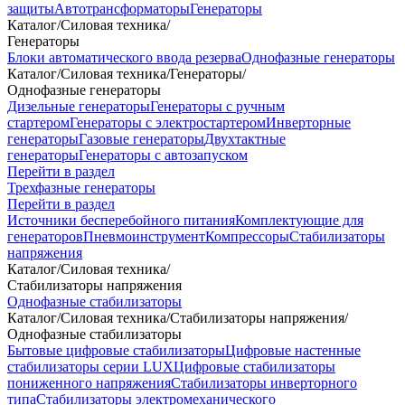
защиты
Автотрансформаторы
Генераторы
Каталог
/
Силовая техника
/
Генераторы
Блоки автоматического ввода резерва
Однофазные генераторы
Каталог
/
Силовая техника
/
Генераторы
/
Однофазные генераторы
Дизельные генераторы
Генераторы с ручным
стартером
Генераторы с электростартером
Инверторные
генераторы
Газовые генераторы
Двухтактные
генераторы
Генераторы с автозапуском
Перейти в раздел
Трехфазные генераторы
Перейти в раздел
Источники бесперебойного питания
Комплектующие для
генераторов
Пневмоинструмент
Компрессоры
Стабилизаторы
напряжения
Каталог
/
Силовая техника
/
Стабилизаторы напряжения
Однофазные стабилизаторы
Каталог
/
Силовая техника
/
Стабилизаторы напряжения
/
Однофазные стабилизаторы
Бытовые цифровые стабилизаторы
Цифровые настенные
стабилизаторы серии LUX
Цифровые стабилизаторы
пониженного напряжения
Стабилизаторы инверторного
типа
Стабилизаторы электромеханического