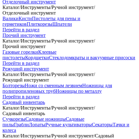
Отделочный инструмент
Каталог
/
Инструменты
/
Ручной инструмент
/
Отделочный инструмент
Валики
Кисти
Пистолеты для пены и
герметиков
Плиткорезы
Шпатели
Перейти в раздел
Прочий инструмент
Каталог
/
Инструменты
/
Ручной инструмент
/
Прочий инструмент
Газовые горелки
Клеевые
пистолеты
Кордщетки
Стеклодомкраты и вакуумные присоски
Перейти в раздел
Режущий инструмент
Каталог
/
Инструменты
/
Ручной инструмент
/
Режущий инструмент
Болторезы
Ножи со сменным лезвием
Ножницы для
полипропиленовых труб
Ножницы по металлу
Перейти в раздел
Садовый инвентарь
Каталог
/
Инструменты
/
Ручной инструмент
/
Садовый инвентарь
Сучкорезы
Садовые ножницы
Садовые
пилы
Грабли
Лопаты
Ручные культиваторы
Секаторы
Тачки и
колеса
Каталог
/
Инструменты
/
Ручной инструмент
/
Садовый