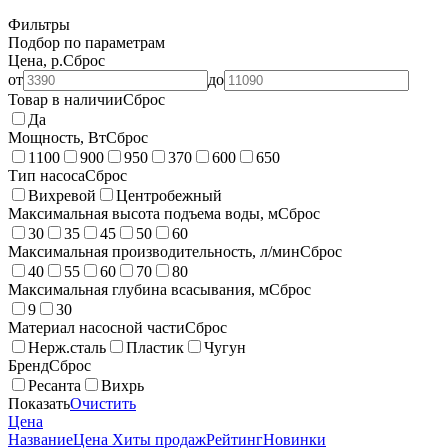
Фильтры
Подбор по параметрам
Цена, р.
Сброс
от
до
Товар в наличии
Сброс
Да
Мощность, Вт
Сброс
1100
900
950
370
600
650
Тип насоса
Сброс
Вихревой
Центробежный
Максимальная высота подъема воды, м
Сброс
30
35
45
50
60
Максимальная производительность, л/мин
Сброс
40
55
60
70
80
Максимальная глубина всасывания, м
Сброс
9
30
Материал насосной части
Сброс
Нерж.сталь
Пластик
Чугун
Бренд
Сброс
Ресанта
Вихрь
Показать
Очистить
Цена
Название
Цена
Хиты продаж
Рейтинг
Новинки