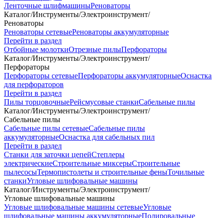
Ленточные шлифмашины
Реноваторы
Каталог
/
Инструменты
/
Электроинструмент
/
Реноваторы
Реноваторы сетевые
Реноваторы аккумуляторные
Перейти в раздел
Отбойные молотки
Отрезные пилы
Перфораторы
Каталог
/
Инструменты
/
Электроинструмент
/
Перфораторы
Перфораторы сетевые
Перфораторы аккумуляторные
Оснастка
для перфораторов
Перейти в раздел
Пилы торцовочные
Рейсмусовые станки
Сабельные пилы
Каталог
/
Инструменты
/
Электроинструмент
/
Сабельные пилы
Сабельные пилы сетевые
Сабельные пилы
аккумуляторные
Оснастка для сабельных пил
Перейти в раздел
Станки для заточки цепей
Степлеры
электрические
Строительные миксеры
Строительные
пылесосы
Термопистолеты и строительные фены
Точильные
станки
Угловые шлифовальные машины
Каталог
/
Инструменты
/
Электроинструмент
/
Угловые шлифовальные машины
Угловые шлифовальные машины сетевые
Угловые
шлифовальные машины аккумуляторные
Полировальные