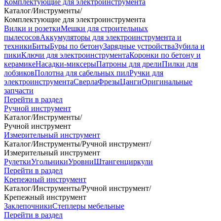
Комплектующие для электроинструмента
Каталог
/
Инструменты
/
Комплектующие для электроинструмента
Вилки и розетки
Мешки для строительных
пылесосов
Аккумуляторы для электроинструмента и
техники
Биты
Буры по бетону
Зарядные устройства
Зубила и
пики
Ключи для электроинструмента
Коронки по бетону и
керамике
Насадки-миксеры
Патроны для дрели
Пилки для
лобзиков
Полотна для сабельных пил
Ручки для
электроинструмента
Сверла
Фрезы
Цанги
Оригинальные
запчасти
Перейти в раздел
Ручной инструмент
Каталог
/
Инструменты
/
Ручной инструмент
Измерительный инструмент
Каталог
/
Инструменты
/
Ручной инструмент
/
Измерительный инструмент
Рулетки
Угольники
Уровни
Штангенциркули
Перейти в раздел
Крепежный инструмент
Каталог
/
Инструменты
/
Ручной инструмент
/
Крепежный инструмент
Заклепочники
Степлеры мебельные
Перейти в раздел