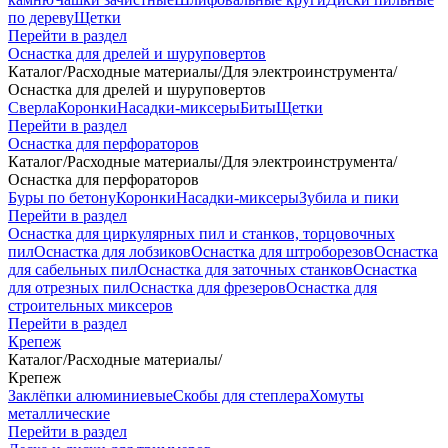
по дереву
Щетки
Перейти в раздел
Оснастка для дрелей и шуруповертов
Каталог
/
Расходные материалы
/
Для электроинструмента
/
Оснастка для дрелей и шуруповертов
Сверла
Коронки
Насадки-миксеры
Биты
Щетки
Перейти в раздел
Оснастка для перфораторов
Каталог
/
Расходные материалы
/
Для электроинструмента
/
Оснастка для перфораторов
Буры по бетону
Коронки
Насадки-миксеры
Зубила и пики
Перейти в раздел
Оснастка для циркулярных пил и станков, торцовочных
пил
Оснастка для лобзиков
Оснастка для штроборезов
Оснастка
для сабельных пил
Оснастка для заточных станков
Оснастка
для отрезных пил
Оснастка для фрезеров
Оснастка для
строительных миксеров
Перейти в раздел
Крепеж
Каталог
/
Расходные материалы
/
Крепеж
Заклёпки алюминиевые
Скобы для степлера
Хомуты
металлические
Перейти в раздел