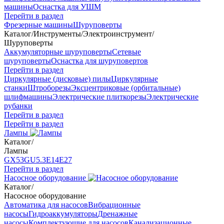
машины
Оснастка для УШМ
Перейти в раздел
Фрезерные машины
Шуруповерты
Каталог
/
Инструменты
/
Электроинструмент
/
Шуруповерты
Аккумуляторные шуруповерты
Сетевые
шуруповерты
Оснастка для шуруповертов
Перейти в раздел
Циркулярные (дисковые) пилы
Циркулярные
станки
Штроборезы
Эксцентриковые (орбитальные)
шлифмашины
Электрические плиткорезы
Электрические
рубанки
Перейти в раздел
Перейти в раздел
Лампы
Каталог
/
Лампы
GX53
GU5.3
Е14
Е27
Перейти в раздел
Насосное оборудование
Каталог
/
Насосное оборудование
Автоматика для насосов
Вибрационные
насосы
Гидроаккумуляторы
Дренажные
насосы
Комплектующие для насосов
Канализационные