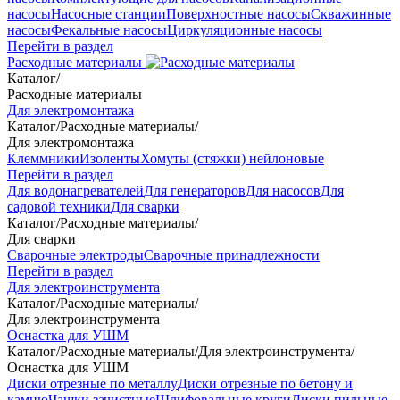
насосы
Насосные станции
Поверхностные насосы
Скважинные
насосы
Фекальные насосы
Циркуляционные насосы
Перейти в раздел
Расходные материалы
Каталог
/
Расходные материалы
Для электромонтажа
Каталог
/
Расходные материалы
/
Для электромонтажа
Клеммники
Изоленты
Хомуты (стяжки) нейлоновые
Перейти в раздел
Для водонагревателей
Для генераторов
Для насосов
Для
садовой техники
Для сварки
Каталог
/
Расходные материалы
/
Для сварки
Сварочные электроды
Сварочные принадлежности
Перейти в раздел
Для электроинструмента
Каталог
/
Расходные материалы
/
Для электроинструмента
Оснастка для УШМ
Каталог
/
Расходные материалы
/
Для электроинструмента
/
Оснастка для УШМ
Диски отрезные по металлу
Диски отрезные по бетону и
камню
Чашки зачистные
Шлифовальные круги
Диски пильные