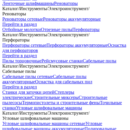
Ленточные шлифмашины
Реноваторы
Каталог
/
Инструменты
/
Электроинструмент
/
Реноваторы
Реноваторы сетевые
Реноваторы аккумуляторные
Перейти в раздел
Отбойные молотки
Отрезные пилы
Перфораторы
Каталог
/
Инструменты
/
Электроинструмент
/
Перфораторы
Перфораторы сетевые
Перфораторы аккумуляторные
Оснастка
для перфораторов
Перейти в раздел
Пилы торцовочные
Рейсмусовые станки
Сабельные пилы
Каталог
/
Инструменты
/
Электроинструмент
/
Сабельные пилы
Сабельные пилы сетевые
Сабельные пилы
аккумуляторные
Оснастка для сабельных пил
Перейти в раздел
Станки для заточки цепей
Степлеры
электрические
Строительные миксеры
Строительные
пылесосы
Термопистолеты и строительные фены
Точильные
станки
Угловые шлифовальные машины
Каталог
/
Инструменты
/
Электроинструмент
/
Угловые шлифовальные машины
Угловые шлифовальные машины сетевые
Угловые
шлифовальные машины аккумуляторные
Полировальные