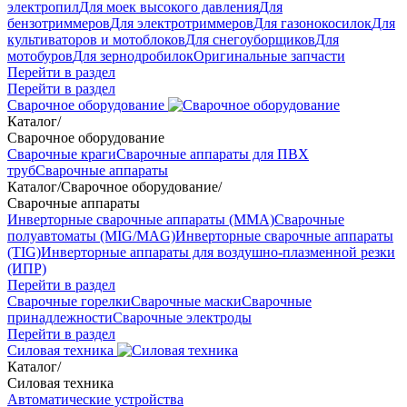
электропил
Для моек высокого давления
Для
бензотриммеров
Для электротриммеров
Для газонокосилок
Для
культиваторов и мотоблоков
Для снегоуборщиков
Для
мотобуров
Для зернодробилок
Оригинальные запчасти
Перейти в раздел
Перейти в раздел
Сварочное оборудование
Каталог
/
Сварочное оборудование
Сварочные краги
Сварочные аппараты для ПВХ
труб
Сварочные аппараты
Каталог
/
Сварочное оборудование
/
Сварочные аппараты
Инверторные сварочные аппараты (ММА)
Сварочные
полуавтоматы (MIG/MAG)
Инверторные сварочные аппараты
(TIG)
Инверторные аппараты для воздушно-плазменной резки
(ИПР)
Перейти в раздел
Сварочные горелки
Сварочные маски
Сварочные
принадлежности
Сварочные электроды
Перейти в раздел
Силовая техника
Каталог
/
Силовая техника
Автоматические устройства