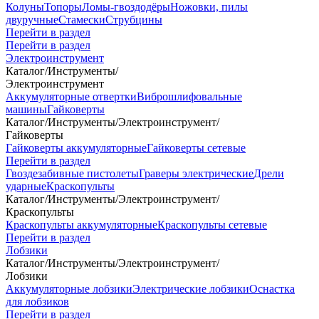
Колуны
Топоры
Ломы-гвоздодёры
Ножовки, пилы
двуручные
Стамески
Струбцины
Перейти в раздел
Перейти в раздел
Электроинструмент
Каталог
/
Инструменты
/
Электроинструмент
Аккумуляторные отвертки
Виброшлифовальные
машины
Гайковерты
Каталог
/
Инструменты
/
Электроинструмент
/
Гайковерты
Гайковерты аккумуляторные
Гайковерты сетевые
Перейти в раздел
Гвоздезабивные пистолеты
Граверы электрические
Дрели
ударные
Краскопульты
Каталог
/
Инструменты
/
Электроинструмент
/
Краскопульты
Краскопульты аккумуляторные
Краскопульты сетевые
Перейти в раздел
Лобзики
Каталог
/
Инструменты
/
Электроинструмент
/
Лобзики
Аккумуляторные лобзики
Электрические лобзики
Оснастка
для лобзиков
Перейти в раздел