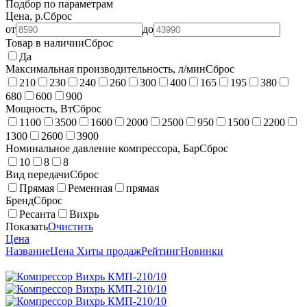
Подбор по параметрам
Цена, р.
Сброс
от
до
Товар в наличии
Сброс
Да
Максимальная производительность, л/мин
Сброс
210
230
240
260
300
400
165
195
380
680
600
900
Мощность, Вт
Сброс
1100
3500
1600
2000
2500
950
1500
2200
1300
2600
3900
Номинальное давление компрессора, Бар
Сброс
10
8
8
Вид передачи
Сброс
Прямая
Ременная
прямая
Бренд
Сброс
Ресанта
Вихрь
Показать
Очистить
Цена
Название
Цена
Хиты продаж
Рейтинг
Новинки