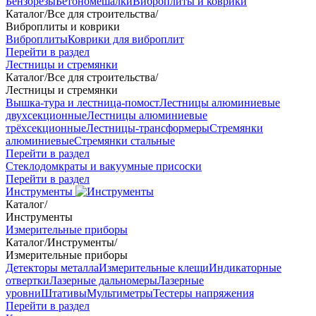
Бензорезы
Бетономешалки
Виброплиты и коврики
Каталог
/
Все для строительства
/
Виброплиты и коврики
Виброплиты
Коврики для виброплит
Перейти в раздел
Лестницы и стремянки
Каталог
/
Все для строительства
/
Лестницы и стремянки
Вышка-тура и лестница-помост
Лестницы алюминиевые
двухсекционные
Лестницы алюминиевые
трёхсекционные
Лестницы-трансформеры
Стремянки
алюминиевые
Стремянки стальные
Перейти в раздел
Стеклодомкраты и вакуумные присоски
Перейти в раздел
Инструменты
Каталог
/
Инструменты
Измерительные приборы
Каталог
/
Инструменты
/
Измерительные приборы
Детекторы металла
Измерительные клещи
Индикаторные
отвертки
Лазерные дальномеры
Лазерные
уровни
Штативы
Мультиметры
Тестеры напряжения
Перейти в раздел