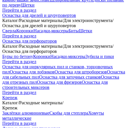
по дереву
Щетки
Перейти в раздел
Оснастка для дрелей и шуруповертов
Каталог
/
Расходные материалы
/
Для электроинструмента
/
Оснастка для дрелей и шуруповертов
Сверла
Коронки
Насадки-миксеры
Биты
Щетки
Перейти в раздел
Оснастка для перфораторов
Каталог
/
Расходные материалы
/
Для электроинструмента
/
Оснастка для перфораторов
Буры по бетону
Коронки
Насадки-миксеры
Зубила и пики
Перейти в раздел
Оснастка для циркулярных пил и станков, торцовочных
пил
Оснастка для лобзиков
Оснастка для штроборезов
Оснастка
для сабельных пил
Оснастка для заточных станков
Оснастка
для отрезных пил
Оснастка для фрезеров
Оснастка для
строительных миксеров
Перейти в раздел
Крепеж
Каталог
/
Расходные материалы
/
Крепеж
Заклёпки алюминиевые
Скобы для степлера
Хомуты
металлические
Перейти в раздел