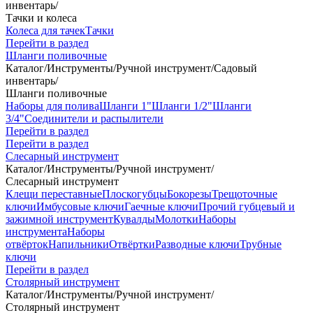
инвентарь
/
Тачки и колеса
Колеса для тачек
Тачки
Перейти в раздел
Шланги поливочные
Каталог
/
Инструменты
/
Ручной инструмент
/
Садовый
инвентарь
/
Шланги поливочные
Наборы для полива
Шланги 1"
Шланги 1/2"
Шланги
3/4"
Соединители и распылители
Перейти в раздел
Перейти в раздел
Слесарный инструмент
Каталог
/
Инструменты
/
Ручной инструмент
/
Слесарный инструмент
Клещи переставные
Плоскогубцы
Бокорезы
Трещоточные
ключи
Имбусовые ключи
Гаечные ключи
Прочий губцевый и
зажимной инструмент
Кувалды
Молотки
Наборы
инструмента
Наборы
отвёрток
Напильники
Отвёртки
Разводные ключи
Трубные
ключи
Перейти в раздел
Столярный инструмент
Каталог
/
Инструменты
/
Ручной инструмент
/
Столярный инструмент