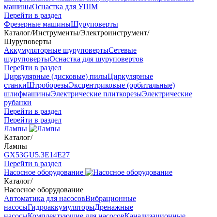
машины
Оснастка для УШМ
Перейти в раздел
Фрезерные машины
Шуруповерты
Каталог
/
Инструменты
/
Электроинструмент
/
Шуруповерты
Аккумуляторные шуруповерты
Сетевые
шуруповерты
Оснастка для шуруповертов
Перейти в раздел
Циркулярные (дисковые) пилы
Циркулярные
станки
Штроборезы
Эксцентриковые (орбитальные)
шлифмашины
Электрические плиткорезы
Электрические
рубанки
Перейти в раздел
Перейти в раздел
Лампы
Каталог
/
Лампы
GX53
GU5.3
Е14
Е27
Перейти в раздел
Насосное оборудование
Каталог
/
Насосное оборудование
Автоматика для насосов
Вибрационные
насосы
Гидроаккумуляторы
Дренажные
насосы
Комплектующие для насосов
Канализационные