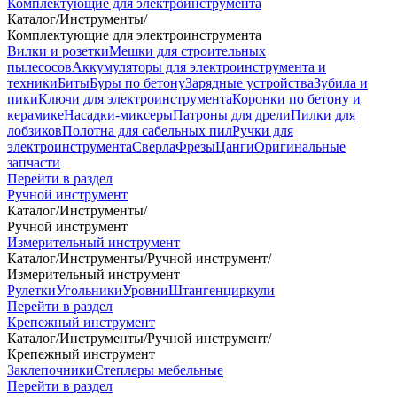
Комплектующие для электроинструмента
Каталог
/
Инструменты
/
Комплектующие для электроинструмента
Вилки и розетки
Мешки для строительных
пылесосов
Аккумуляторы для электроинструмента и
техники
Биты
Буры по бетону
Зарядные устройства
Зубила и
пики
Ключи для электроинструмента
Коронки по бетону и
керамике
Насадки-миксеры
Патроны для дрели
Пилки для
лобзиков
Полотна для сабельных пил
Ручки для
электроинструмента
Сверла
Фрезы
Цанги
Оригинальные
запчасти
Перейти в раздел
Ручной инструмент
Каталог
/
Инструменты
/
Ручной инструмент
Измерительный инструмент
Каталог
/
Инструменты
/
Ручной инструмент
/
Измерительный инструмент
Рулетки
Угольники
Уровни
Штангенциркули
Перейти в раздел
Крепежный инструмент
Каталог
/
Инструменты
/
Ручной инструмент
/
Крепежный инструмент
Заклепочники
Степлеры мебельные
Перейти в раздел