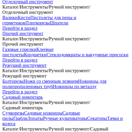
Отделочный инструмент
Каталог
/
Инструменты
/
Ручной инструмент
/
Отделочный инструмент
Валики
Кисти
Пистолеты для пены и
герметиков
Плиткорезы
Шпатели
Перейти в раздел
Прочий инструмент
Каталог
/
Инструменты
/
Ручной инструмент
/
Прочий инструмент
Газовые горелки
Клеевые
пистолеты
Кордщетки
Стеклодомкраты и вакуумные присоски
Перейти в раздел
Режущий инструмент
Каталог
/
Инструменты
/
Ручной инструмент
/
Режущий инструмент
Болторезы
Ножи со сменным лезвием
Ножницы для
полипропиленовых труб
Ножницы по металлу
Перейти в раздел
Садовый инвентарь
Каталог
/
Инструменты
/
Ручной инструмент
/
Садовый инвентарь
Сучкорезы
Садовые ножницы
Садовые
пилы
Грабли
Лопаты
Ручные культиваторы
Секаторы
Тачки и
колеса
Каталог
/
Инструменты
/
Ручной инструмент
/
Садовый