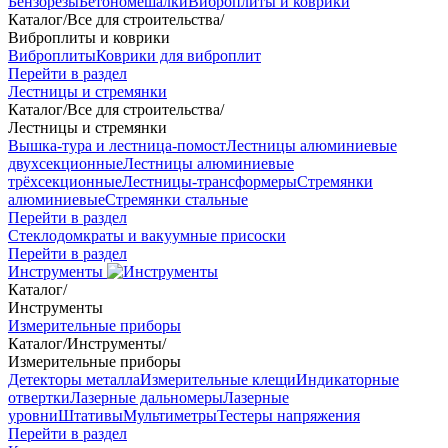
Бензорезы
Бетономешалки
Виброплиты и коврики
Каталог
/
Все для строительства
/
Виброплиты и коврики
Виброплиты
Коврики для виброплит
Перейти в раздел
Лестницы и стремянки
Каталог
/
Все для строительства
/
Лестницы и стремянки
Вышка-тура и лестница-помост
Лестницы алюминиевые
двухсекционные
Лестницы алюминиевые
трёхсекционные
Лестницы-трансформеры
Стремянки
алюминиевые
Стремянки стальные
Перейти в раздел
Стеклодомкраты и вакуумные присоски
Перейти в раздел
Инструменты
Каталог
/
Инструменты
Измерительные приборы
Каталог
/
Инструменты
/
Измерительные приборы
Детекторы металла
Измерительные клещи
Индикаторные
отвертки
Лазерные дальномеры
Лазерные
уровни
Штативы
Мультиметры
Тестеры напряжения
Перейти в раздел