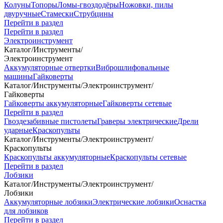
Колуны
Топоры
Ломы-гвоздодёры
Ножовки, пилы
двуручные
Стамески
Струбцины
Перейти в раздел
Перейти в раздел
Электроинструмент
Каталог
/
Инструменты
/
Электроинструмент
Аккумуляторные отвертки
Виброшлифовальные
машины
Гайковерты
Каталог
/
Инструменты
/
Электроинструмент
/
Гайковерты
Гайковерты аккумуляторные
Гайковерты сетевые
Перейти в раздел
Гвоздезабивные пистолеты
Граверы электрические
Дрели
ударные
Краскопульты
Каталог
/
Инструменты
/
Электроинструмент
/
Краскопульты
Краскопульты аккумуляторные
Краскопульты сетевые
Перейти в раздел
Лобзики
Каталог
/
Инструменты
/
Электроинструмент
/
Лобзики
Аккумуляторные лобзики
Электрические лобзики
Оснастка
для лобзиков
Перейти в раздел