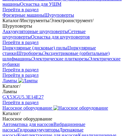
машины
Оснастка для УШМ
Перейти в раздел
Фрезерные машины
Шуруповерты
Каталог
/
Инструменты
/
Электроинструмент
/
Шуруповерты
Аккумуляторные шуруповерты
Сетевые
шуруповерты
Оснастка для шуруповертов
Перейти в раздел
Циркулярные (дисковые) пилы
Циркулярные
станки
Штроборезы
Эксцентриковые (орбитальные)
шлифмашины
Электрические плиткорезы
Электрические
рубанки
Перейти в раздел
Перейти в раздел
Лампы
Каталог
/
Лампы
GX53
GU5.3
Е14
Е27
Перейти в раздел
Насосное оборудование
Каталог
/
Насосное оборудование
Автоматика для насосов
Вибрационные
насосы
Гидроаккумуляторы
Дренажные
насосы
Комплектующие для насосов
Канализационные