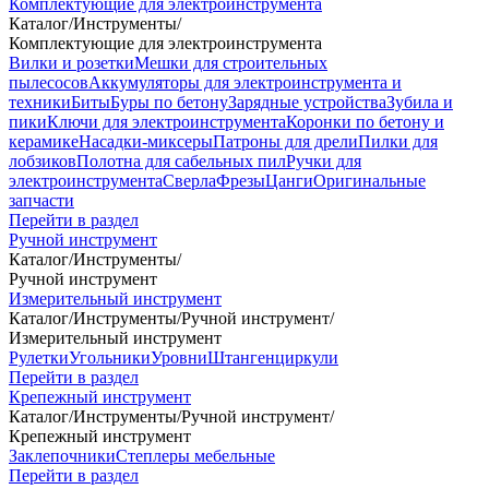
Комплектующие для электроинструмента
Каталог
/
Инструменты
/
Комплектующие для электроинструмента
Вилки и розетки
Мешки для строительных
пылесосов
Аккумуляторы для электроинструмента и
техники
Биты
Буры по бетону
Зарядные устройства
Зубила и
пики
Ключи для электроинструмента
Коронки по бетону и
керамике
Насадки-миксеры
Патроны для дрели
Пилки для
лобзиков
Полотна для сабельных пил
Ручки для
электроинструмента
Сверла
Фрезы
Цанги
Оригинальные
запчасти
Перейти в раздел
Ручной инструмент
Каталог
/
Инструменты
/
Ручной инструмент
Измерительный инструмент
Каталог
/
Инструменты
/
Ручной инструмент
/
Измерительный инструмент
Рулетки
Угольники
Уровни
Штангенциркули
Перейти в раздел
Крепежный инструмент
Каталог
/
Инструменты
/
Ручной инструмент
/
Крепежный инструмент
Заклепочники
Степлеры мебельные
Перейти в раздел