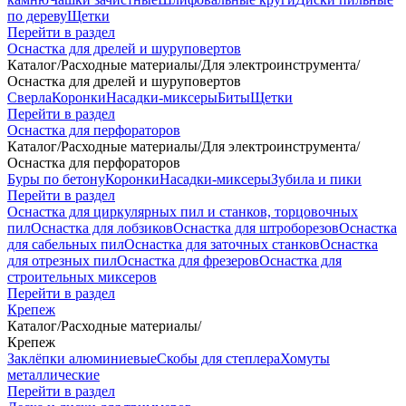
по дереву
Щетки
Перейти в раздел
Оснастка для дрелей и шуруповертов
Каталог
/
Расходные материалы
/
Для электроинструмента
/
Оснастка для дрелей и шуруповертов
Сверла
Коронки
Насадки-миксеры
Биты
Щетки
Перейти в раздел
Оснастка для перфораторов
Каталог
/
Расходные материалы
/
Для электроинструмента
/
Оснастка для перфораторов
Буры по бетону
Коронки
Насадки-миксеры
Зубила и пики
Перейти в раздел
Оснастка для циркулярных пил и станков, торцовочных
пил
Оснастка для лобзиков
Оснастка для штроборезов
Оснастка
для сабельных пил
Оснастка для заточных станков
Оснастка
для отрезных пил
Оснастка для фрезеров
Оснастка для
строительных миксеров
Перейти в раздел
Крепеж
Каталог
/
Расходные материалы
/
Крепеж
Заклёпки алюминиевые
Скобы для степлера
Хомуты
металлические
Перейти в раздел