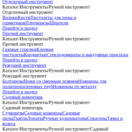
Отделочный инструмент
Каталог
/
Инструменты
/
Ручной инструмент
/
Отделочный инструмент
Валики
Кисти
Пистолеты для пены и
герметиков
Плиткорезы
Шпатели
Перейти в раздел
Прочий инструмент
Каталог
/
Инструменты
/
Ручной инструмент
/
Прочий инструмент
Газовые горелки
Клеевые
пистолеты
Кордщетки
Стеклодомкраты и вакуумные присоски
Перейти в раздел
Режущий инструмент
Каталог
/
Инструменты
/
Ручной инструмент
/
Режущий инструмент
Болторезы
Ножи со сменным лезвием
Ножницы для
полипропиленовых труб
Ножницы по металлу
Перейти в раздел
Садовый инвентарь
Каталог
/
Инструменты
/
Ручной инструмент
/
Садовый инвентарь
Сучкорезы
Садовые ножницы
Садовые
пилы
Грабли
Лопаты
Ручные культиваторы
Секаторы
Тачки и
колеса
Каталог
/
Инструменты
/
Ручной инструмент
/
Садовый