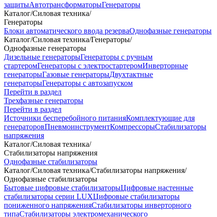
защиты
Автотрансформаторы
Генераторы
Каталог
/
Силовая техника
/
Генераторы
Блоки автоматического ввода резерва
Однофазные генераторы
Каталог
/
Силовая техника
/
Генераторы
/
Однофазные генераторы
Дизельные генераторы
Генераторы с ручным
стартером
Генераторы с электростартером
Инверторные
генераторы
Газовые генераторы
Двухтактные
генераторы
Генераторы с автозапуском
Перейти в раздел
Трехфазные генераторы
Перейти в раздел
Источники бесперебойного питания
Комплектующие для
генераторов
Пневмоинструмент
Компрессоры
Стабилизаторы
напряжения
Каталог
/
Силовая техника
/
Стабилизаторы напряжения
Однофазные стабилизаторы
Каталог
/
Силовая техника
/
Стабилизаторы напряжения
/
Однофазные стабилизаторы
Бытовые цифровые стабилизаторы
Цифровые настенные
стабилизаторы серии LUX
Цифровые стабилизаторы
пониженного напряжения
Стабилизаторы инверторного
типа
Стабилизаторы электромеханического