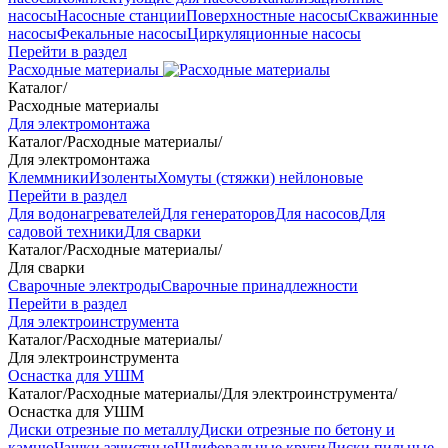
насосы
Насосные станции
Поверхностные насосы
Скважинные
насосы
Фекальные насосы
Циркуляционные насосы
Перейти в раздел
Расходные материалы
Каталог
/
Расходные материалы
Для электромонтажа
Каталог
/
Расходные материалы
/
Для электромонтажа
Клеммники
Изоленты
Хомуты (стяжки) нейлоновые
Перейти в раздел
Для водонагревателей
Для генераторов
Для насосов
Для
садовой техники
Для сварки
Каталог
/
Расходные материалы
/
Для сварки
Сварочные электроды
Сварочные принадлежности
Перейти в раздел
Для электроинструмента
Каталог
/
Расходные материалы
/
Для электроинструмента
Оснастка для УШМ
Каталог
/
Расходные материалы
/
Для электроинструмента
/
Оснастка для УШМ
Диски отрезные по металлу
Диски отрезные по бетону и
камню
Чашки зачистные
Шлифовальные круги
Диски пильные