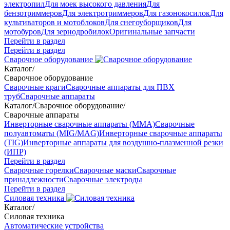
электропил
Для моек высокого давления
Для
бензотриммеров
Для электротриммеров
Для газонокосилок
Для
культиваторов и мотоблоков
Для снегоуборщиков
Для
мотобуров
Для зернодробилок
Оригинальные запчасти
Перейти в раздел
Перейти в раздел
Сварочное оборудование
Каталог
/
Сварочное оборудование
Сварочные краги
Сварочные аппараты для ПВХ
труб
Сварочные аппараты
Каталог
/
Сварочное оборудование
/
Сварочные аппараты
Инверторные сварочные аппараты (ММА)
Сварочные
полуавтоматы (MIG/MAG)
Инверторные сварочные аппараты
(TIG)
Инверторные аппараты для воздушно-плазменной резки
(ИПР)
Перейти в раздел
Сварочные горелки
Сварочные маски
Сварочные
принадлежности
Сварочные электроды
Перейти в раздел
Силовая техника
Каталог
/
Силовая техника
Автоматические устройства