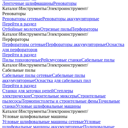
Ленточные шлифмашины
Реноваторы
Каталог
/
Инструменты
/
Электроинструмент
/
Реноваторы
Реноваторы сетевые
Реноваторы аккумуляторные
Перейти в раздел
Отбойные молотки
Отрезные пилы
Перфораторы
Каталог
/
Инструменты
/
Электроинструмент
/
Перфораторы
Перфораторы сетевые
Перфораторы аккумуляторные
Оснастка
для перфораторов
Перейти в раздел
Пилы торцовочные
Рейсмусовые станки
Сабельные пилы
Каталог
/
Инструменты
/
Электроинструмент
/
Сабельные пилы
Сабельные пилы сетевые
Сабельные пилы
аккумуляторные
Оснастка для сабельных пил
Перейти в раздел
Станки для заточки цепей
Степлеры
электрические
Строительные миксеры
Строительные
пылесосы
Термопистолеты и строительные фены
Точильные
станки
Угловые шлифовальные машины
Каталог
/
Инструменты
/
Электроинструмент
/
Угловые шлифовальные машины
Угловые шлифовальные машины сетевые
Угловые
шлифовальные машины аккумуляторные
Полировальные