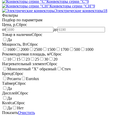
Конвекторы серии "С"
9
Конвекторы серии "СН"
9
Электрические конвекторы
18
Фильтры
Подбор по параметрам
Цена, р.
Сброс
от
до
Товар в наличии
Сброс
Да
Мощность, Вт
Сброс
1600
2000
2500
1500
1700
500
1000
Рекомендуемая площадь, м²
Сброс
10
15
23
25
30
20
Нагревательный элемент
Сброс
Монолитный "Х" образный
Стич
Бренд
Сброс
Ресанта
Eurolux
Таймер
Сброс
Да
Дисплей
Сброс
Да
Колёса
Сброс
Да
Нет
Показать
Очистить