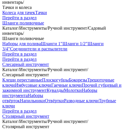
инвентарь
/
Тачки и колеса
Колеса для тачек
Тачки
Перейти в раздел
Шланги поливочные
Каталог
/
Инструменты
/
Ручной инструмент
/
Садовый
инвентарь
/
Шланги поливочные
Наборы для полива
Шланги 1"
Шланги 1/2"
Шланги
3/4"
Соединители и распылители
Перейти в раздел
Перейти в раздел
Слесарный инструмент
Каталог
/
Инструменты
/
Ручной инструмент
/
Слесарный инструмент
Клещи переставные
Плоскогубцы
Бокорезы
Трещоточные
ключи
Имбусовые ключи
Гаечные ключи
Прочий губцевый и
зажимной инструмент
Кувалды
Молотки
Наборы
инструмента
Наборы
отвёрток
Напильники
Отвёртки
Разводные ключи
Трубные
ключи
Перейти в раздел
Столярный инструмент
Каталог
/
Инструменты
/
Ручной инструмент
/
Столярный инструмент