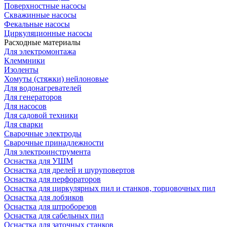
Поверхностные насосы
Скважинные насосы
Фекальные насосы
Циркуляционные насосы
Расходные материалы
Для электромонтажа
Клеммники
Изоленты
Хомуты (стяжки) нейлоновые
Для водонагревателей
Для генераторов
Для насосов
Для садовой техники
Для сварки
Сварочные электроды
Сварочные принадлежности
Для электроинструмента
Оснастка для УШМ
Оснастка для дрелей и шуруповертов
Оснастка для перфораторов
Оснастка для циркулярных пил и станков, торцовочных пил
Оснастка для лобзиков
Оснастка для штроборезов
Оснастка для сабельных пил
Оснастка для заточных станков