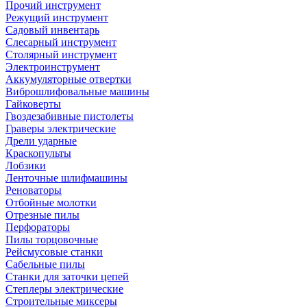
Прочий инструмент
Режущий инструмент
Садовый инвентарь
Слесарный инструмент
Столярный инструмент
Электроинструмент
Аккумуляторные отвертки
Виброшлифовальные машины
Гайковерты
Гвоздезабивные пистолеты
Граверы электрические
Дрели ударные
Краскопульты
Лобзики
Ленточные шлифмашины
Реноваторы
Отбойные молотки
Отрезные пилы
Перфораторы
Пилы торцовочные
Рейсмусовые станки
Сабельные пилы
Станки для заточки цепей
Степлеры электрические
Строительные миксеры