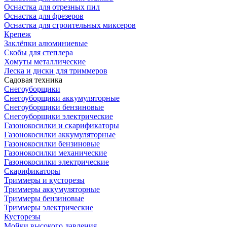
Оснастка для отрезных пил
Оснастка для фрезеров
Оснастка для строительных миксеров
Крепеж
Заклёпки алюминиевые
Скобы для степлера
Хомуты металлические
Леска и диски для триммеров
Садовая техника
Снегоуборщики
Снегоуборщики аккумуляторные
Снегоуборщики бензиновые
Снегоуборщики электрические
Газонокосилки и скарификаторы
Газонокосилки аккумуляторные
Газонокосилки бензиновые
Газонокосилки механические
Газонокосилки электрические
Скарификаторы
Триммеры и кусторезы
Триммеры аккумуляторные
Триммеры бензиновые
Триммеры электрические
Кусторезы
Мойки высокого давления