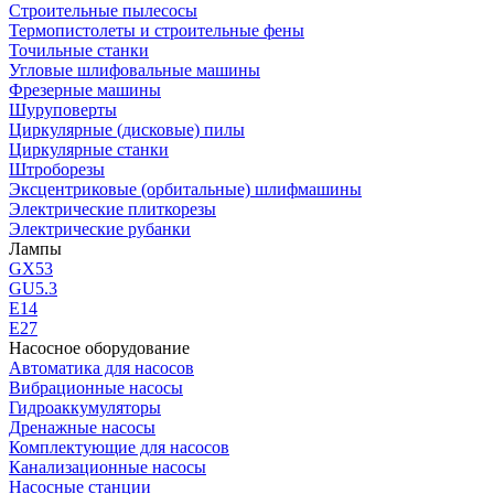
Строительные пылесосы
Термопистолеты и строительные фены
Точильные станки
Угловые шлифовальные машины
Фрезерные машины
Шуруповерты
Циркулярные (дисковые) пилы
Циркулярные станки
Штроборезы
Эксцентриковые (орбитальные) шлифмашины
Электрические плиткорезы
Электрические рубанки
Лампы
GX53
GU5.3
Е14
Е27
Насосное оборудование
Автоматика для насосов
Вибрационные насосы
Гидроаккумуляторы
Дренажные насосы
Комплектующие для насосов
Канализационные насосы
Насосные станции