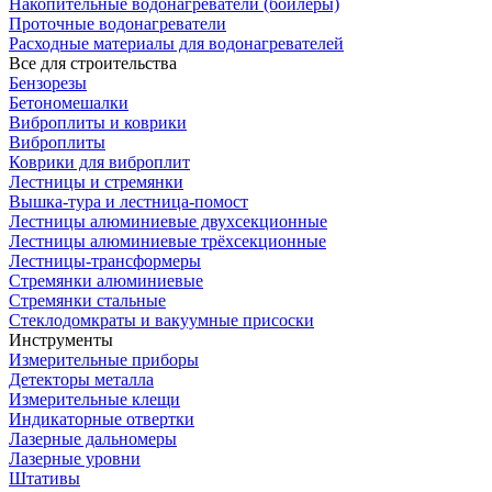
Накопительные водонагреватели (бойлеры)
Проточные водонагреватели
Расходные материалы для водонагревателей
Все для строительства
Бензорезы
Бетономешалки
Виброплиты и коврики
Виброплиты
Коврики для виброплит
Лестницы и стремянки
Вышка-тура и лестница-помост
Лестницы алюминиевые двухсекционные
Лестницы алюминиевые трёхсекционные
Лестницы-трансформеры
Стремянки алюминиевые
Стремянки стальные
Стеклодомкраты и вакуумные присоски
Инструменты
Измерительные приборы
Детекторы металла
Измерительные клещи
Индикаторные отвертки
Лазерные дальномеры
Лазерные уровни
Штативы