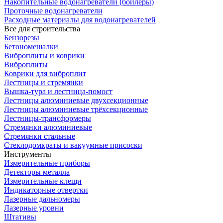
Накопительные водонагреватели (бойлеры)
Проточные водонагреватели
Расходные материалы для водонагревателей
Все для строительства
Бензорезы
Бетономешалки
Виброплиты и коврики
Виброплиты
Коврики для виброплит
Лестницы и стремянки
Вышка-тура и лестница-помост
Лестницы алюминиевые двухсекционные
Лестницы алюминиевые трёхсекционные
Лестницы-трансформеры
Стремянки алюминиевые
Стремянки стальные
Стеклодомкраты и вакуумные присоски
Инструменты
Измерительные приборы
Детекторы металла
Измерительные клещи
Индикаторные отвертки
Лазерные дальномеры
Лазерные уровни
Штативы