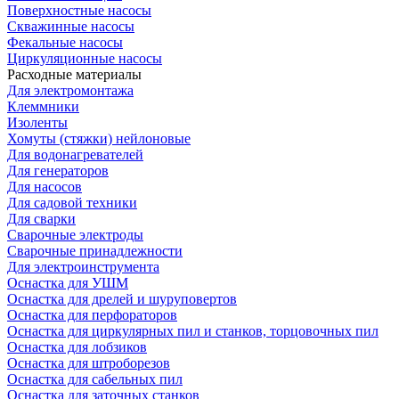
Поверхностные насосы
Скважинные насосы
Фекальные насосы
Циркуляционные насосы
Расходные материалы
Для электромонтажа
Клеммники
Изоленты
Хомуты (стяжки) нейлоновые
Для водонагревателей
Для генераторов
Для насосов
Для садовой техники
Для сварки
Сварочные электроды
Сварочные принадлежности
Для электроинструмента
Оснастка для УШМ
Оснастка для дрелей и шуруповертов
Оснастка для перфораторов
Оснастка для циркулярных пил и станков, торцовочных пил
Оснастка для лобзиков
Оснастка для штроборезов
Оснастка для сабельных пил
Оснастка для заточных станков