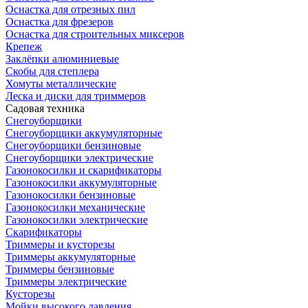
Оснастка для отрезных пил
Оснастка для фрезеров
Оснастка для строительных миксеров
Крепеж
Заклёпки алюминиевые
Скобы для степлера
Хомуты металлические
Леска и диски для триммеров
Садовая техника
Снегоуборщики
Снегоуборщики аккумуляторные
Снегоуборщики бензиновые
Снегоуборщики электрические
Газонокосилки и скарификаторы
Газонокосилки аккумуляторные
Газонокосилки бензиновые
Газонокосилки механические
Газонокосилки электрические
Скарификаторы
Триммеры и кусторезы
Триммеры аккумуляторные
Триммеры бензиновые
Триммеры электрические
Кусторезы
Мойки высокого давления