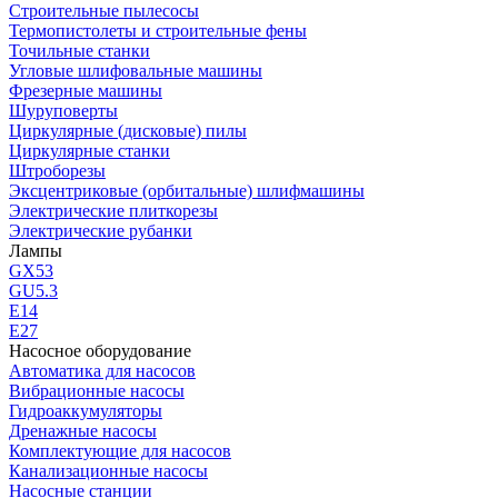
Строительные пылесосы
Термопистолеты и строительные фены
Точильные станки
Угловые шлифовальные машины
Фрезерные машины
Шуруповерты
Циркулярные (дисковые) пилы
Циркулярные станки
Штроборезы
Эксцентриковые (орбитальные) шлифмашины
Электрические плиткорезы
Электрические рубанки
Лампы
GX53
GU5.3
Е14
Е27
Насосное оборудование
Автоматика для насосов
Вибрационные насосы
Гидроаккумуляторы
Дренажные насосы
Комплектующие для насосов
Канализационные насосы
Насосные станции