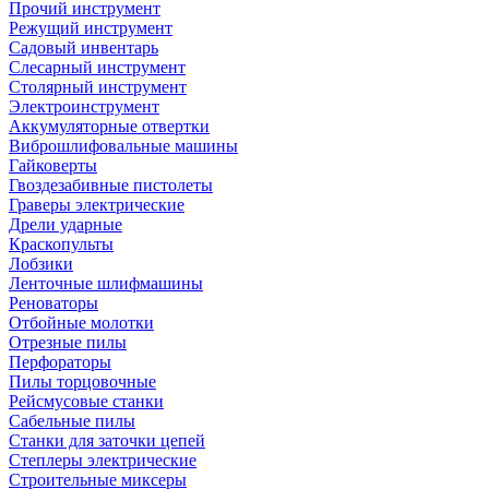
Прочий инструмент
Режущий инструмент
Садовый инвентарь
Слесарный инструмент
Столярный инструмент
Электроинструмент
Аккумуляторные отвертки
Виброшлифовальные машины
Гайковерты
Гвоздезабивные пистолеты
Граверы электрические
Дрели ударные
Краскопульты
Лобзики
Ленточные шлифмашины
Реноваторы
Отбойные молотки
Отрезные пилы
Перфораторы
Пилы торцовочные
Рейсмусовые станки
Сабельные пилы
Станки для заточки цепей
Степлеры электрические
Строительные миксеры