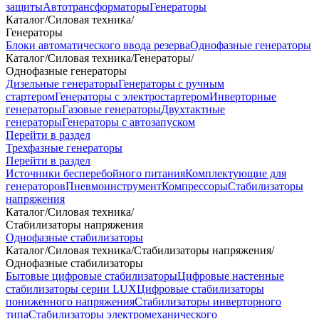
защиты
Автотрансформаторы
Генераторы
Каталог
/
Силовая техника
/
Генераторы
Блоки автоматического ввода резерва
Однофазные генераторы
Каталог
/
Силовая техника
/
Генераторы
/
Однофазные генераторы
Дизельные генераторы
Генераторы с ручным
стартером
Генераторы с электростартером
Инверторные
генераторы
Газовые генераторы
Двухтактные
генераторы
Генераторы с автозапуском
Перейти в раздел
Трехфазные генераторы
Перейти в раздел
Источники бесперебойного питания
Комплектующие для
генераторов
Пневмоинструмент
Компрессоры
Стабилизаторы
напряжения
Каталог
/
Силовая техника
/
Стабилизаторы напряжения
Однофазные стабилизаторы
Каталог
/
Силовая техника
/
Стабилизаторы напряжения
/
Однофазные стабилизаторы
Бытовые цифровые стабилизаторы
Цифровые настенные
стабилизаторы серии LUX
Цифровые стабилизаторы
пониженного напряжения
Стабилизаторы инверторного
типа
Стабилизаторы электромеханического