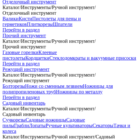
Отделочный инструмент
Каталог
/
Инструменты
/
Ручной инструмент
/
Отделочный инструмент
Валики
Кисти
Пистолеты для пены и
герметиков
Плиткорезы
Шпатели
Перейти в раздел
Прочий инструмент
Каталог
/
Инструменты
/
Ручной инструмент
/
Прочий инструмент
Газовые горелки
Клеевые
пистолеты
Кордщетки
Стеклодомкраты и вакуумные присоски
Перейти в раздел
Режущий инструмент
Каталог
/
Инструменты
/
Ручной инструмент
/
Режущий инструмент
Болторезы
Ножи со сменным лезвием
Ножницы для
полипропиленовых труб
Ножницы по металлу
Перейти в раздел
Садовый инвентарь
Каталог
/
Инструменты
/
Ручной инструмент
/
Садовый инвентарь
Сучкорезы
Садовые ножницы
Садовые
пилы
Грабли
Лопаты
Ручные культиваторы
Секаторы
Тачки и
колеса
Каталог
/
Инструменты
/
Ручной инструмент
/
Садовый