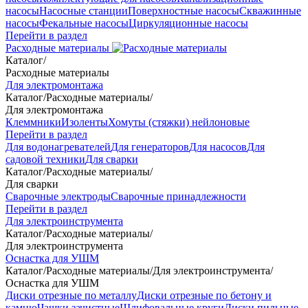
насосы
Насосные станции
Поверхностные насосы
Скважинные
насосы
Фекальные насосы
Циркуляционные насосы
Перейти в раздел
Расходные материалы
Каталог
/
Расходные материалы
Для электромонтажа
Каталог
/
Расходные материалы
/
Для электромонтажа
Клеммники
Изоленты
Хомуты (стяжки) нейлоновые
Перейти в раздел
Для водонагревателей
Для генераторов
Для насосов
Для
садовой техники
Для сварки
Каталог
/
Расходные материалы
/
Для сварки
Сварочные электроды
Сварочные принадлежности
Перейти в раздел
Для электроинструмента
Каталог
/
Расходные материалы
/
Для электроинструмента
Оснастка для УШМ
Каталог
/
Расходные материалы
/
Для электроинструмента
/
Оснастка для УШМ
Диски отрезные по металлу
Диски отрезные по бетону и
камню
Чашки зачистные
Шлифовальные круги
Диски пильные