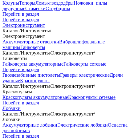
Колуны
Топоры
Ломы-гвоздодёры
Ножовки, пилы
двуручные
Стамески
Струбцины
Перейти в раздел
Перейти в раздел
Электроинструмент
Каталог
/
Инструменты
/
Электроинструмент
Аккумуляторные отвертки
Виброшлифовальные
машины
Гайковерты
Каталог
/
Инструменты
/
Электроинструмент
/
Гайковерты
Гайковерты аккумуляторные
Гайковерты сетевые
Перейти в раздел
Гвоздезабивные пистолеты
Граверы электрические
Дрели
ударные
Краскопульты
Каталог
/
Инструменты
/
Электроинструмент
/
Краскопульты
Краскопульты аккумуляторные
Краскопульты сетевые
Перейти в раздел
Лобзики
Каталог
/
Инструменты
/
Электроинструмент
/
Лобзики
Аккумуляторные лобзики
Электрические лобзики
Оснастка
для лобзиков
Перейти в раздел