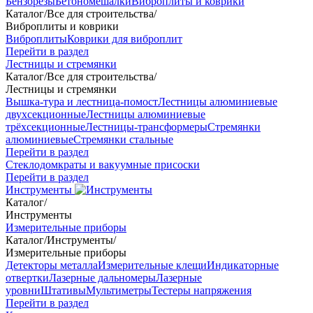
Бензорезы
Бетономешалки
Виброплиты и коврики
Каталог
/
Все для строительства
/
Виброплиты и коврики
Виброплиты
Коврики для виброплит
Перейти в раздел
Лестницы и стремянки
Каталог
/
Все для строительства
/
Лестницы и стремянки
Вышка-тура и лестница-помост
Лестницы алюминиевые
двухсекционные
Лестницы алюминиевые
трёхсекционные
Лестницы-трансформеры
Стремянки
алюминиевые
Стремянки стальные
Перейти в раздел
Стеклодомкраты и вакуумные присоски
Перейти в раздел
Инструменты
Каталог
/
Инструменты
Измерительные приборы
Каталог
/
Инструменты
/
Измерительные приборы
Детекторы металла
Измерительные клещи
Индикаторные
отвертки
Лазерные дальномеры
Лазерные
уровни
Штативы
Мультиметры
Тестеры напряжения
Перейти в раздел