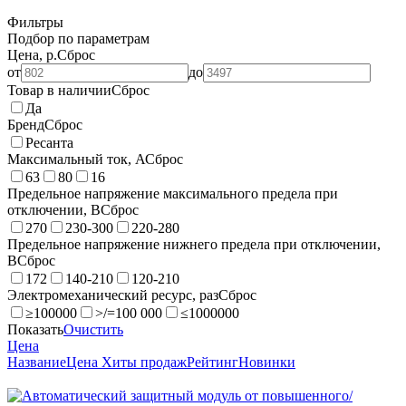
Фильтры
Подбор по параметрам
Цена, р.
Сброс
от
до
Товар в наличии
Сброс
Да
Бренд
Сброс
Ресанта
Максимальный ток, А
Сброс
63
80
16
Предельное напряжение максимального предела при
отключении, В
Сброс
270
230-300
220-280
Предельное напряжение нижнего предела при отключении,
В
Сброс
172
140-210
120-210
Электромеханический ресурс, раз
Сброс
≥100000
>/=100 000
≤1000000
Показать
Очистить
Цена
Название
Цена
Хиты продаж
Рейтинг
Новинки