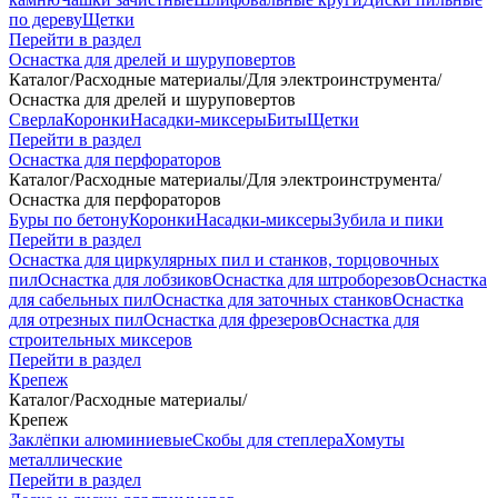
по дереву
Щетки
Перейти в раздел
Оснастка для дрелей и шуруповертов
Каталог
/
Расходные материалы
/
Для электроинструмента
/
Оснастка для дрелей и шуруповертов
Сверла
Коронки
Насадки-миксеры
Биты
Щетки
Перейти в раздел
Оснастка для перфораторов
Каталог
/
Расходные материалы
/
Для электроинструмента
/
Оснастка для перфораторов
Буры по бетону
Коронки
Насадки-миксеры
Зубила и пики
Перейти в раздел
Оснастка для циркулярных пил и станков, торцовочных
пил
Оснастка для лобзиков
Оснастка для штроборезов
Оснастка
для сабельных пил
Оснастка для заточных станков
Оснастка
для отрезных пил
Оснастка для фрезеров
Оснастка для
строительных миксеров
Перейти в раздел
Крепеж
Каталог
/
Расходные материалы
/
Крепеж
Заклёпки алюминиевые
Скобы для степлера
Хомуты
металлические
Перейти в раздел