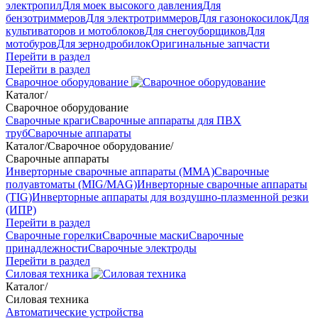
электропил
Для моек высокого давления
Для
бензотриммеров
Для электротриммеров
Для газонокосилок
Для
культиваторов и мотоблоков
Для снегоуборщиков
Для
мотобуров
Для зернодробилок
Оригинальные запчасти
Перейти в раздел
Перейти в раздел
Сварочное оборудование
Каталог
/
Сварочное оборудование
Сварочные краги
Сварочные аппараты для ПВХ
труб
Сварочные аппараты
Каталог
/
Сварочное оборудование
/
Сварочные аппараты
Инверторные сварочные аппараты (ММА)
Сварочные
полуавтоматы (MIG/MAG)
Инверторные сварочные аппараты
(TIG)
Инверторные аппараты для воздушно-плазменной резки
(ИПР)
Перейти в раздел
Сварочные горелки
Сварочные маски
Сварочные
принадлежности
Сварочные электроды
Перейти в раздел
Силовая техника
Каталог
/
Силовая техника
Автоматические устройства