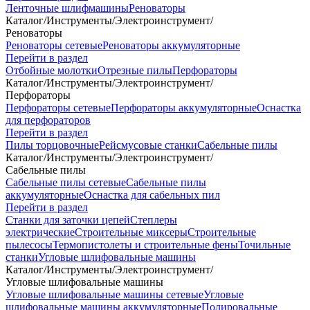
Ленточные шлифмашины
Реноваторы
Каталог
/
Инструменты
/
Электроинструмент
/
Реноваторы
Реноваторы сетевые
Реноваторы аккумуляторные
Перейти в раздел
Отбойные молотки
Отрезные пилы
Перфораторы
Каталог
/
Инструменты
/
Электроинструмент
/
Перфораторы
Перфораторы сетевые
Перфораторы аккумуляторные
Оснастка
для перфораторов
Перейти в раздел
Пилы торцовочные
Рейсмусовые станки
Сабельные пилы
Каталог
/
Инструменты
/
Электроинструмент
/
Сабельные пилы
Сабельные пилы сетевые
Сабельные пилы
аккумуляторные
Оснастка для сабельных пил
Перейти в раздел
Станки для заточки цепей
Степлеры
электрические
Строительные миксеры
Строительные
пылесосы
Термопистолеты и строительные фены
Точильные
станки
Угловые шлифовальные машины
Каталог
/
Инструменты
/
Электроинструмент
/
Угловые шлифовальные машины
Угловые шлифовальные машины сетевые
Угловые
шлифовальные машины аккумуляторные
Полировальные