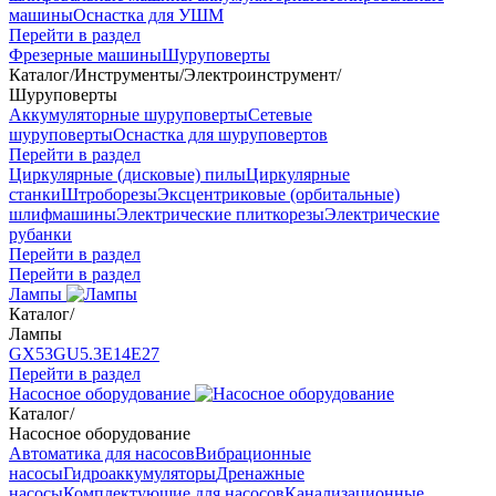
машины
Оснастка для УШМ
Перейти в раздел
Фрезерные машины
Шуруповерты
Каталог
/
Инструменты
/
Электроинструмент
/
Шуруповерты
Аккумуляторные шуруповерты
Сетевые
шуруповерты
Оснастка для шуруповертов
Перейти в раздел
Циркулярные (дисковые) пилы
Циркулярные
станки
Штроборезы
Эксцентриковые (орбитальные)
шлифмашины
Электрические плиткорезы
Электрические
рубанки
Перейти в раздел
Перейти в раздел
Лампы
Каталог
/
Лампы
GX53
GU5.3
Е14
Е27
Перейти в раздел
Насосное оборудование
Каталог
/
Насосное оборудование
Автоматика для насосов
Вибрационные
насосы
Гидроаккумуляторы
Дренажные
насосы
Комплектующие для насосов
Канализационные