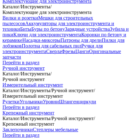
Комплектующие для электроинструмента
Каталог
/
Инструменты
/
Комплектующие для электроинструмента
Вилки и розетки
Мешки для строительных
пылесосов
Аккумуляторы для электроинструмента и
техники
Биты
Буры по бетону
Зарядные устройства
Зубила и
пики
Ключи для электроинструмента
Коронки по бетону и
керамике
Насадки-миксеры
Патроны для дрели
Пилки для
лобзиков
Полотна для сабельных пил
Ручки для
электроинструмента
Сверла
Фрезы
Цанги
Оригинальные
запчасти
Перейти в раздел
Ручной инструмент
Каталог
/
Инструменты
/
Ручной инструмент
Измерительный инструмент
Каталог
/
Инструменты
/
Ручной инструмент
/
Измерительный инструмент
Рулетки
Угольники
Уровни
Штангенциркули
Перейти в раздел
Крепежный инструмент
Каталог
/
Инструменты
/
Ручной инструмент
/
Крепежный инструмент
Заклепочники
Степлеры мебельные
Перейти в раздел