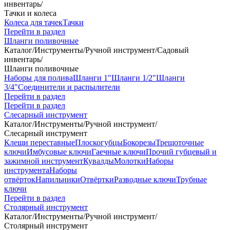
инвентарь
/
Тачки и колеса
Колеса для тачек
Тачки
Перейти в раздел
Шланги поливочные
Каталог
/
Инструменты
/
Ручной инструмент
/
Садовый
инвентарь
/
Шланги поливочные
Наборы для полива
Шланги 1"
Шланги 1/2"
Шланги
3/4"
Соединители и распылители
Перейти в раздел
Перейти в раздел
Слесарный инструмент
Каталог
/
Инструменты
/
Ручной инструмент
/
Слесарный инструмент
Клещи переставные
Плоскогубцы
Бокорезы
Трещоточные
ключи
Имбусовые ключи
Гаечные ключи
Прочий губцевый и
зажимной инструмент
Кувалды
Молотки
Наборы
инструмента
Наборы
отвёрток
Напильники
Отвёртки
Разводные ключи
Трубные
ключи
Перейти в раздел
Столярный инструмент
Каталог
/
Инструменты
/
Ручной инструмент
/
Столярный инструмент