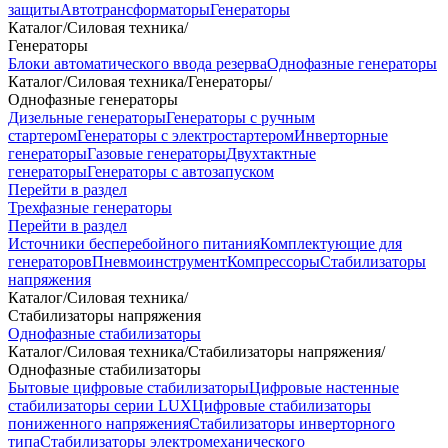
защиты
Автотрансформаторы
Генераторы
Каталог
/
Силовая техника
/
Генераторы
Блоки автоматического ввода резерва
Однофазные генераторы
Каталог
/
Силовая техника
/
Генераторы
/
Однофазные генераторы
Дизельные генераторы
Генераторы с ручным
стартером
Генераторы с электростартером
Инверторные
генераторы
Газовые генераторы
Двухтактные
генераторы
Генераторы с автозапуском
Перейти в раздел
Трехфазные генераторы
Перейти в раздел
Источники бесперебойного питания
Комплектующие для
генераторов
Пневмоинструмент
Компрессоры
Стабилизаторы
напряжения
Каталог
/
Силовая техника
/
Стабилизаторы напряжения
Однофазные стабилизаторы
Каталог
/
Силовая техника
/
Стабилизаторы напряжения
/
Однофазные стабилизаторы
Бытовые цифровые стабилизаторы
Цифровые настенные
стабилизаторы серии LUX
Цифровые стабилизаторы
пониженного напряжения
Стабилизаторы инверторного
типа
Стабилизаторы электромеханического