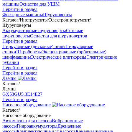
машины
Оснастка для УШМ
Перейти в раздел
Фрезерные машины
Шуруповерты
Каталог
/
Инструменты
/
Электроинструмент
/
Шуруповерты
Аккумуляторные шуруповерты
Сетевые
шуруповерты
Оснастка для шуруповертов
Перейти в раздел
Циркулярные (дисковые) пилы
Циркулярные
станки
Штроборезы
Эксцентриковые (орбитальные)
шлифмашины
Электрические плиткорезы
Электрические
рубанки
Перейти в раздел
Перейти в раздел
Лампы
Каталог
/
Лампы
GX53
GU5.3
Е14
Е27
Перейти в раздел
Насосное оборудование
Каталог
/
Насосное оборудование
Автоматика для насосов
Вибрационные
насосы
Гидроаккумуляторы
Дренажные
насосы
Комплектующие для насосов
Канализационные