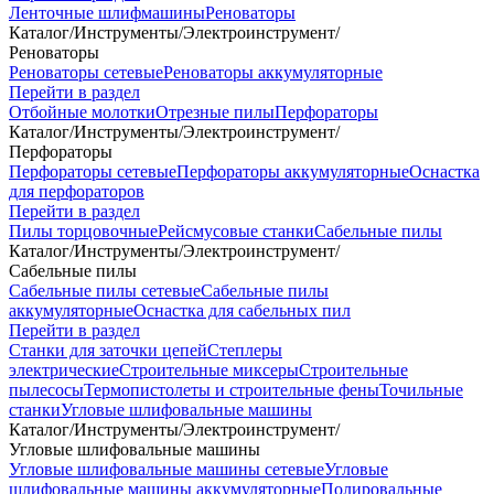
Ленточные шлифмашины
Реноваторы
Каталог
/
Инструменты
/
Электроинструмент
/
Реноваторы
Реноваторы сетевые
Реноваторы аккумуляторные
Перейти в раздел
Отбойные молотки
Отрезные пилы
Перфораторы
Каталог
/
Инструменты
/
Электроинструмент
/
Перфораторы
Перфораторы сетевые
Перфораторы аккумуляторные
Оснастка
для перфораторов
Перейти в раздел
Пилы торцовочные
Рейсмусовые станки
Сабельные пилы
Каталог
/
Инструменты
/
Электроинструмент
/
Сабельные пилы
Сабельные пилы сетевые
Сабельные пилы
аккумуляторные
Оснастка для сабельных пил
Перейти в раздел
Станки для заточки цепей
Степлеры
электрические
Строительные миксеры
Строительные
пылесосы
Термопистолеты и строительные фены
Точильные
станки
Угловые шлифовальные машины
Каталог
/
Инструменты
/
Электроинструмент
/
Угловые шлифовальные машины
Угловые шлифовальные машины сетевые
Угловые
шлифовальные машины аккумуляторные
Полировальные