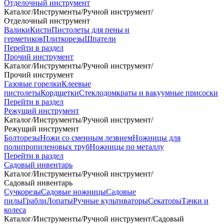
Отделочный инструмент
Каталог
/
Инструменты
/
Ручной инструмент
/
Отделочный инструмент
Валики
Кисти
Пистолеты для пены и
герметиков
Плиткорезы
Шпатели
Перейти в раздел
Прочий инструмент
Каталог
/
Инструменты
/
Ручной инструмент
/
Прочий инструмент
Газовые горелки
Клеевые
пистолеты
Кордщетки
Стеклодомкраты и вакуумные присоски
Перейти в раздел
Режущий инструмент
Каталог
/
Инструменты
/
Ручной инструмент
/
Режущий инструмент
Болторезы
Ножи со сменным лезвием
Ножницы для
полипропиленовых труб
Ножницы по металлу
Перейти в раздел
Садовый инвентарь
Каталог
/
Инструменты
/
Ручной инструмент
/
Садовый инвентарь
Сучкорезы
Садовые ножницы
Садовые
пилы
Грабли
Лопаты
Ручные культиваторы
Секаторы
Тачки и
колеса
Каталог
/
Инструменты
/
Ручной инструмент
/
Садовый