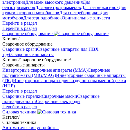
электропил
Для моек высокого давления
Для
бензотриммеров
Для электротриммеров
Для газонокосилок
Для
культиваторов и мотоблоков
Для снегоуборщиков
Для
мотобуров
Для зернодробилок
Оригинальные запчасти
Перейти в раздел
Перейти в раздел
Сварочное оборудование
Каталог
/
Сварочное оборудование
Сварочные краги
Сварочные аппараты для ПВХ
труб
Сварочные аппараты
Каталог
/
Сварочное оборудование
/
Сварочные аппараты
Инверторные сварочные аппараты (ММА)
Сварочные
полуавтоматы (MIG/MAG)
Инверторные сварочные аппараты
(TIG)
Инверторные аппараты для воздушно-плазменной резки
(ИПР)
Перейти в раздел
Сварочные горелки
Сварочные маски
Сварочные
принадлежности
Сварочные электроды
Перейти в раздел
Силовая техника
Каталог
/
Силовая техника
Автоматические устройства