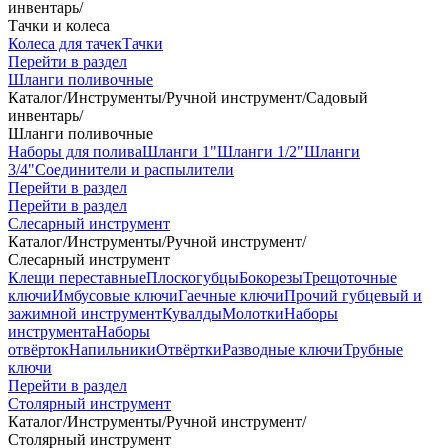
инвентарь
/
Тачки и колеса
Колеса для тачек
Тачки
Перейти в раздел
Шланги поливочные
Каталог
/
Инструменты
/
Ручной инструмент
/
Садовый
инвентарь
/
Шланги поливочные
Наборы для полива
Шланги 1"
Шланги 1/2"
Шланги
3/4"
Соединители и распылители
Перейти в раздел
Перейти в раздел
Слесарный инструмент
Каталог
/
Инструменты
/
Ручной инструмент
/
Слесарный инструмент
Клещи переставные
Плоскогубцы
Бокорезы
Трещоточные
ключи
Имбусовые ключи
Гаечные ключи
Прочий губцевый и
зажимной инструмент
Кувалды
Молотки
Наборы
инструмента
Наборы
отвёрток
Напильники
Отвёртки
Разводные ключи
Трубные
ключи
Перейти в раздел
Столярный инструмент
Каталог
/
Инструменты
/
Ручной инструмент
/
Столярный инструмент