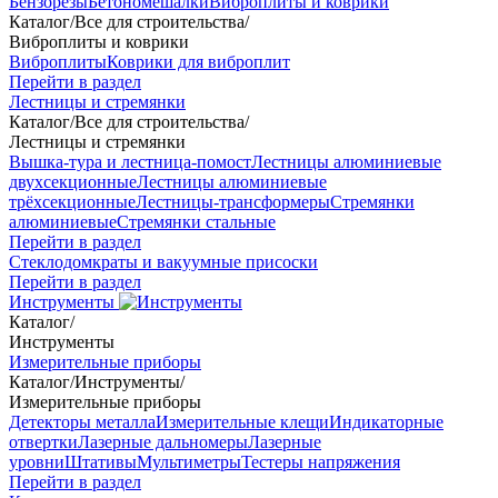
Бензорезы
Бетономешалки
Виброплиты и коврики
Каталог
/
Все для строительства
/
Виброплиты и коврики
Виброплиты
Коврики для виброплит
Перейти в раздел
Лестницы и стремянки
Каталог
/
Все для строительства
/
Лестницы и стремянки
Вышка-тура и лестница-помост
Лестницы алюминиевые
двухсекционные
Лестницы алюминиевые
трёхсекционные
Лестницы-трансформеры
Стремянки
алюминиевые
Стремянки стальные
Перейти в раздел
Стеклодомкраты и вакуумные присоски
Перейти в раздел
Инструменты
Каталог
/
Инструменты
Измерительные приборы
Каталог
/
Инструменты
/
Измерительные приборы
Детекторы металла
Измерительные клещи
Индикаторные
отвертки
Лазерные дальномеры
Лазерные
уровни
Штативы
Мультиметры
Тестеры напряжения
Перейти в раздел