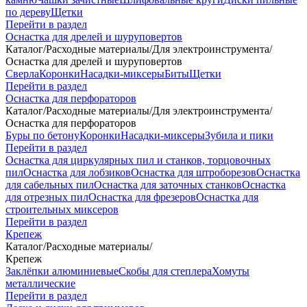
по дереву
Щетки
Перейти в раздел
Оснастка для дрелей и шуруповертов
Каталог
/
Расходные материалы
/
Для электроинструмента
/
Оснастка для дрелей и шуруповертов
Сверла
Коронки
Насадки-миксеры
Биты
Щетки
Перейти в раздел
Оснастка для перфораторов
Каталог
/
Расходные материалы
/
Для электроинструмента
/
Оснастка для перфораторов
Буры по бетону
Коронки
Насадки-миксеры
Зубила и пики
Перейти в раздел
Оснастка для циркулярных пил и станков, торцовочных
пил
Оснастка для лобзиков
Оснастка для штроборезов
Оснастка
для сабельных пил
Оснастка для заточных станков
Оснастка
для отрезных пил
Оснастка для фрезеров
Оснастка для
строительных миксеров
Перейти в раздел
Крепеж
Каталог
/
Расходные материалы
/
Крепеж
Заклёпки алюминиевые
Скобы для степлера
Хомуты
металлические
Перейти в раздел