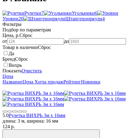
Рулетки
7
Угольники
6
Уровни
20
Штангенциркули
4
Фильтры
Подбор по параметрам
Цена, р.
Сброс
от
до
Товар в наличии
Сброс
Да
Бренд
Сброс
Вихрь
Показать
Очистить
Цена
Название
Цена
Хиты продаж
Рейтинг
Новинки
5.0
Рулетка ВИХРЬ 3м х 16мм
длина: 3 м, ширина: 16 мм
124
p.