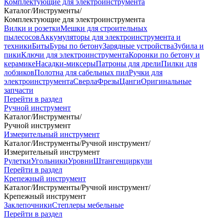
Комплектующие для электроинструмента
Каталог
/
Инструменты
/
Комплектующие для электроинструмента
Вилки и розетки
Мешки для строительных
пылесосов
Аккумуляторы для электроинструмента и
техники
Биты
Буры по бетону
Зарядные устройства
Зубила и
пики
Ключи для электроинструмента
Коронки по бетону и
керамике
Насадки-миксеры
Патроны для дрели
Пилки для
лобзиков
Полотна для сабельных пил
Ручки для
электроинструмента
Сверла
Фрезы
Цанги
Оригинальные
запчасти
Перейти в раздел
Ручной инструмент
Каталог
/
Инструменты
/
Ручной инструмент
Измерительный инструмент
Каталог
/
Инструменты
/
Ручной инструмент
/
Измерительный инструмент
Рулетки
Угольники
Уровни
Штангенциркули
Перейти в раздел
Крепежный инструмент
Каталог
/
Инструменты
/
Ручной инструмент
/
Крепежный инструмент
Заклепочники
Степлеры мебельные
Перейти в раздел