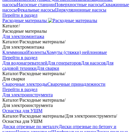
насосы
Насосные станции
Поверхностные насосы
Скважинные
насосы
Фекальные насосы
Циркуляционные насосы
Перейти в раздел
Расходные материалы
Каталог
/
Расходные материалы
Для электромонтажа
Каталог
/
Расходные материалы
/
Для электромонтажа
Клеммники
Изоленты
Хомуты (стяжки) нейлоновые
Перейти в раздел
Для водонагревателей
Для генераторов
Для насосов
Для
садовой техники
Для сварки
Каталог
/
Расходные материалы
/
Для сварки
Сварочные электроды
Сварочные принадлежности
Перейти в раздел
Для электроинструмента
Каталог
/
Расходные материалы
/
Для электроинструмента
Оснастка для УШМ
Каталог
/
Расходные материалы
/
Для электроинструмента
/
Оснастка для УШМ
Диски отрезные по металлу
Диски отрезные по бетону и
камню
Чашки зачистные
Шлифовальные круги
Диски пильные