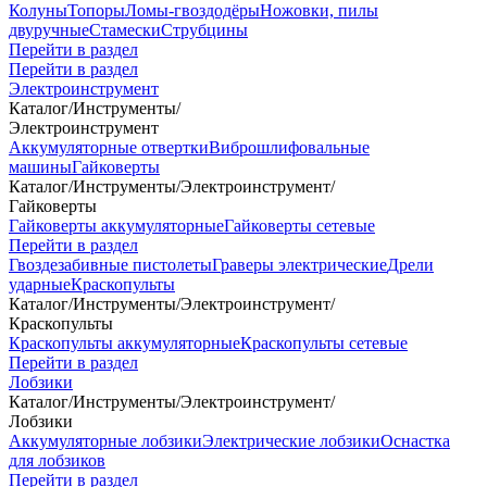
Колуны
Топоры
Ломы-гвоздодёры
Ножовки, пилы
двуручные
Стамески
Струбцины
Перейти в раздел
Перейти в раздел
Электроинструмент
Каталог
/
Инструменты
/
Электроинструмент
Аккумуляторные отвертки
Виброшлифовальные
машины
Гайковерты
Каталог
/
Инструменты
/
Электроинструмент
/
Гайковерты
Гайковерты аккумуляторные
Гайковерты сетевые
Перейти в раздел
Гвоздезабивные пистолеты
Граверы электрические
Дрели
ударные
Краскопульты
Каталог
/
Инструменты
/
Электроинструмент
/
Краскопульты
Краскопульты аккумуляторные
Краскопульты сетевые
Перейти в раздел
Лобзики
Каталог
/
Инструменты
/
Электроинструмент
/
Лобзики
Аккумуляторные лобзики
Электрические лобзики
Оснастка
для лобзиков
Перейти в раздел