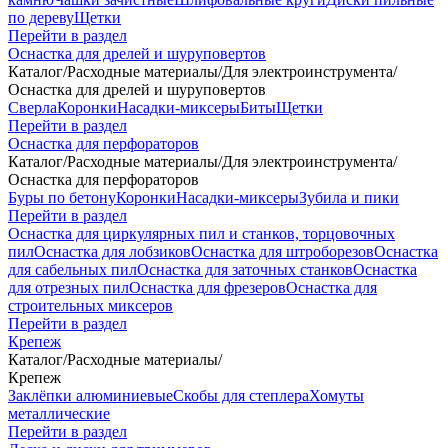
по дереву
Щетки
Перейти в раздел
Оснастка для дрелей и шуруповертов
Каталог
/
Расходные материалы
/
Для электроинструмента
/
Оснастка для дрелей и шуруповертов
Сверла
Коронки
Насадки-миксеры
Биты
Щетки
Перейти в раздел
Оснастка для перфораторов
Каталог
/
Расходные материалы
/
Для электроинструмента
/
Оснастка для перфораторов
Буры по бетону
Коронки
Насадки-миксеры
Зубила и пики
Перейти в раздел
Оснастка для циркулярных пил и станков, торцовочных
пил
Оснастка для лобзиков
Оснастка для штроборезов
Оснастка
для сабельных пил
Оснастка для заточных станков
Оснастка
для отрезных пил
Оснастка для фрезеров
Оснастка для
строительных миксеров
Перейти в раздел
Крепеж
Каталог
/
Расходные материалы
/
Крепеж
Заклёпки алюминиевые
Скобы для степлера
Хомуты
металлические
Перейти в раздел