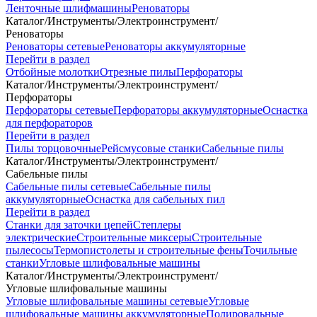
Ленточные шлифмашины
Реноваторы
Каталог
/
Инструменты
/
Электроинструмент
/
Реноваторы
Реноваторы сетевые
Реноваторы аккумуляторные
Перейти в раздел
Отбойные молотки
Отрезные пилы
Перфораторы
Каталог
/
Инструменты
/
Электроинструмент
/
Перфораторы
Перфораторы сетевые
Перфораторы аккумуляторные
Оснастка
для перфораторов
Перейти в раздел
Пилы торцовочные
Рейсмусовые станки
Сабельные пилы
Каталог
/
Инструменты
/
Электроинструмент
/
Сабельные пилы
Сабельные пилы сетевые
Сабельные пилы
аккумуляторные
Оснастка для сабельных пил
Перейти в раздел
Станки для заточки цепей
Степлеры
электрические
Строительные миксеры
Строительные
пылесосы
Термопистолеты и строительные фены
Точильные
станки
Угловые шлифовальные машины
Каталог
/
Инструменты
/
Электроинструмент
/
Угловые шлифовальные машины
Угловые шлифовальные машины сетевые
Угловые
шлифовальные машины аккумуляторные
Полировальные