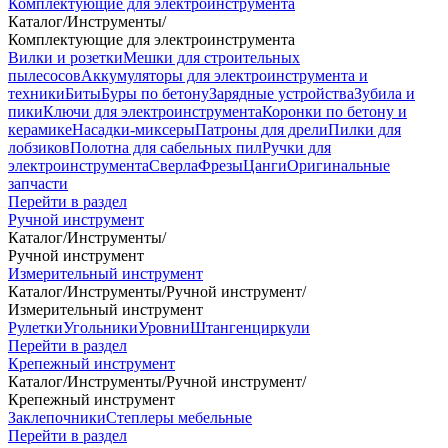
Комплектующие для электроинструмента
Каталог
/
Инструменты
/
Комплектующие для электроинструмента
Вилки и розетки
Мешки для строительных
пылесосов
Аккумуляторы для электроинструмента и
техники
Биты
Буры по бетону
Зарядные устройства
Зубила и
пики
Ключи для электроинструмента
Коронки по бетону и
керамике
Насадки-миксеры
Патроны для дрели
Пилки для
лобзиков
Полотна для сабельных пил
Ручки для
электроинструмента
Сверла
Фрезы
Цанги
Оригинальные
запчасти
Перейти в раздел
Ручной инструмент
Каталог
/
Инструменты
/
Ручной инструмент
Измерительный инструмент
Каталог
/
Инструменты
/
Ручной инструмент
/
Измерительный инструмент
Рулетки
Угольники
Уровни
Штангенциркули
Перейти в раздел
Крепежный инструмент
Каталог
/
Инструменты
/
Ручной инструмент
/
Крепежный инструмент
Заклепочники
Степлеры мебельные
Перейти в раздел