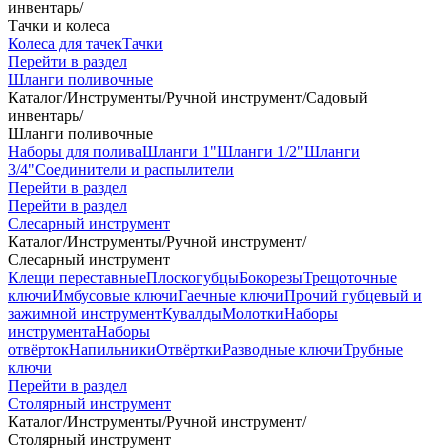
инвентарь
/
Тачки и колеса
Колеса для тачек
Тачки
Перейти в раздел
Шланги поливочные
Каталог
/
Инструменты
/
Ручной инструмент
/
Садовый
инвентарь
/
Шланги поливочные
Наборы для полива
Шланги 1"
Шланги 1/2"
Шланги
3/4"
Соединители и распылители
Перейти в раздел
Перейти в раздел
Слесарный инструмент
Каталог
/
Инструменты
/
Ручной инструмент
/
Слесарный инструмент
Клещи переставные
Плоскогубцы
Бокорезы
Трещоточные
ключи
Имбусовые ключи
Гаечные ключи
Прочий губцевый и
зажимной инструмент
Кувалды
Молотки
Наборы
инструмента
Наборы
отвёрток
Напильники
Отвёртки
Разводные ключи
Трубные
ключи
Перейти в раздел
Столярный инструмент
Каталог
/
Инструменты
/
Ручной инструмент
/
Столярный инструмент