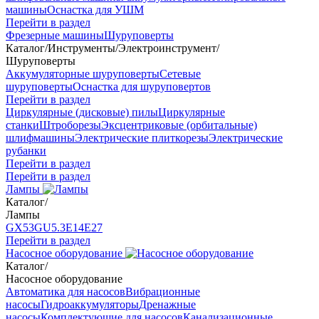
машины
Оснастка для УШМ
Перейти в раздел
Фрезерные машины
Шуруповерты
Каталог
/
Инструменты
/
Электроинструмент
/
Шуруповерты
Аккумуляторные шуруповерты
Сетевые
шуруповерты
Оснастка для шуруповертов
Перейти в раздел
Циркулярные (дисковые) пилы
Циркулярные
станки
Штроборезы
Эксцентриковые (орбитальные)
шлифмашины
Электрические плиткорезы
Электрические
рубанки
Перейти в раздел
Перейти в раздел
Лампы
Каталог
/
Лампы
GX53
GU5.3
Е14
Е27
Перейти в раздел
Насосное оборудование
Каталог
/
Насосное оборудование
Автоматика для насосов
Вибрационные
насосы
Гидроаккумуляторы
Дренажные
насосы
Комплектующие для насосов
Канализационные