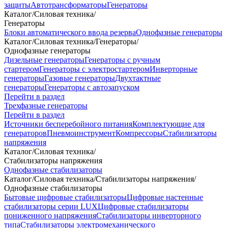
защиты
Автотрансформаторы
Генераторы
Каталог
/
Силовая техника
/
Генераторы
Блоки автоматического ввода резерва
Однофазные генераторы
Каталог
/
Силовая техника
/
Генераторы
/
Однофазные генераторы
Дизельные генераторы
Генераторы с ручным
стартером
Генераторы с электростартером
Инверторные
генераторы
Газовые генераторы
Двухтактные
генераторы
Генераторы с автозапуском
Перейти в раздел
Трехфазные генераторы
Перейти в раздел
Источники бесперебойного питания
Комплектующие для
генераторов
Пневмоинструмент
Компрессоры
Стабилизаторы
напряжения
Каталог
/
Силовая техника
/
Стабилизаторы напряжения
Однофазные стабилизаторы
Каталог
/
Силовая техника
/
Стабилизаторы напряжения
/
Однофазные стабилизаторы
Бытовые цифровые стабилизаторы
Цифровые настенные
стабилизаторы серии LUX
Цифровые стабилизаторы
пониженного напряжения
Стабилизаторы инверторного
типа
Стабилизаторы электромеханического