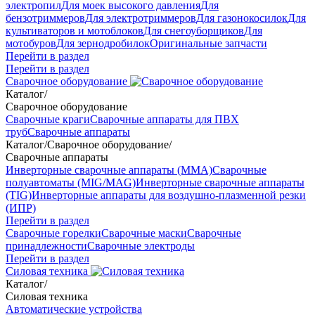
электропил
Для моек высокого давления
Для
бензотриммеров
Для электротриммеров
Для газонокосилок
Для
культиваторов и мотоблоков
Для снегоуборщиков
Для
мотобуров
Для зернодробилок
Оригинальные запчасти
Перейти в раздел
Перейти в раздел
Сварочное оборудование
Каталог
/
Сварочное оборудование
Сварочные краги
Сварочные аппараты для ПВХ
труб
Сварочные аппараты
Каталог
/
Сварочное оборудование
/
Сварочные аппараты
Инверторные сварочные аппараты (ММА)
Сварочные
полуавтоматы (MIG/MAG)
Инверторные сварочные аппараты
(TIG)
Инверторные аппараты для воздушно-плазменной резки
(ИПР)
Перейти в раздел
Сварочные горелки
Сварочные маски
Сварочные
принадлежности
Сварочные электроды
Перейти в раздел
Силовая техника
Каталог
/
Силовая техника
Автоматические устройства