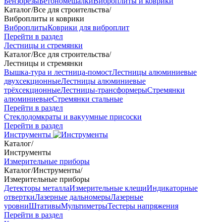
Бензорезы
Бетономешалки
Виброплиты и коврики
Каталог
/
Все для строительства
/
Виброплиты и коврики
Виброплиты
Коврики для виброплит
Перейти в раздел
Лестницы и стремянки
Каталог
/
Все для строительства
/
Лестницы и стремянки
Вышка-тура и лестница-помост
Лестницы алюминиевые
двухсекционные
Лестницы алюминиевые
трёхсекционные
Лестницы-трансформеры
Стремянки
алюминиевые
Стремянки стальные
Перейти в раздел
Стеклодомкраты и вакуумные присоски
Перейти в раздел
Инструменты
Каталог
/
Инструменты
Измерительные приборы
Каталог
/
Инструменты
/
Измерительные приборы
Детекторы металла
Измерительные клещи
Индикаторные
отвертки
Лазерные дальномеры
Лазерные
уровни
Штативы
Мультиметры
Тестеры напряжения
Перейти в раздел