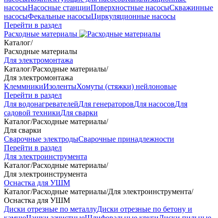
насосы
Насосные станции
Поверхностные насосы
Скважинные
насосы
Фекальные насосы
Циркуляционные насосы
Перейти в раздел
Расходные материалы
Каталог
/
Расходные материалы
Для электромонтажа
Каталог
/
Расходные материалы
/
Для электромонтажа
Клеммники
Изоленты
Хомуты (стяжки) нейлоновые
Перейти в раздел
Для водонагревателей
Для генераторов
Для насосов
Для
садовой техники
Для сварки
Каталог
/
Расходные материалы
/
Для сварки
Сварочные электроды
Сварочные принадлежности
Перейти в раздел
Для электроинструмента
Каталог
/
Расходные материалы
/
Для электроинструмента
Оснастка для УШМ
Каталог
/
Расходные материалы
/
Для электроинструмента
/
Оснастка для УШМ
Диски отрезные по металлу
Диски отрезные по бетону и
камню
Чашки зачистные
Шлифовальные круги
Диски пильные