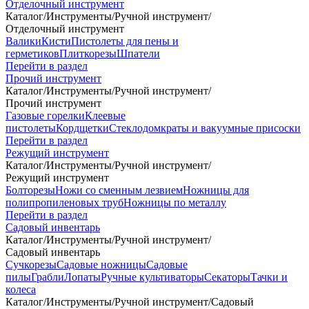
Отделочный инструмент
Каталог
/
Инструменты
/
Ручной инструмент
/
Отделочный инструмент
Валики
Кисти
Пистолеты для пены и
герметиков
Плиткорезы
Шпатели
Перейти в раздел
Прочий инструмент
Каталог
/
Инструменты
/
Ручной инструмент
/
Прочий инструмент
Газовые горелки
Клеевые
пистолеты
Кордщетки
Стеклодомкраты и вакуумные присоски
Перейти в раздел
Режущий инструмент
Каталог
/
Инструменты
/
Ручной инструмент
/
Режущий инструмент
Болторезы
Ножи со сменным лезвием
Ножницы для
полипропиленовых труб
Ножницы по металлу
Перейти в раздел
Садовый инвентарь
Каталог
/
Инструменты
/
Ручной инструмент
/
Садовый инвентарь
Сучкорезы
Садовые ножницы
Садовые
пилы
Грабли
Лопаты
Ручные культиваторы
Секаторы
Тачки и
колеса
Каталог
/
Инструменты
/
Ручной инструмент
/
Садовый