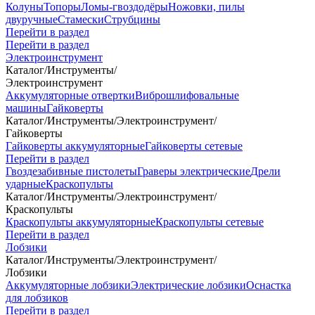
Колуны
Топоры
Ломы-гвоздодёры
Ножовки, пилы
двуручные
Стамески
Струбцины
Перейти в раздел
Перейти в раздел
Электроинструмент
Каталог
/
Инструменты
/
Электроинструмент
Аккумуляторные отвертки
Виброшлифовальные
машины
Гайковерты
Каталог
/
Инструменты
/
Электроинструмент
/
Гайковерты
Гайковерты аккумуляторные
Гайковерты сетевые
Перейти в раздел
Гвоздезабивные пистолеты
Граверы электрические
Дрели
ударные
Краскопульты
Каталог
/
Инструменты
/
Электроинструмент
/
Краскопульты
Краскопульты аккумуляторные
Краскопульты сетевые
Перейти в раздел
Лобзики
Каталог
/
Инструменты
/
Электроинструмент
/
Лобзики
Аккумуляторные лобзики
Электрические лобзики
Оснастка
для лобзиков
Перейти в раздел