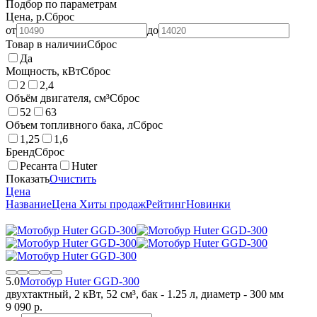
Подбор по параметрам
Цена, р.
Сброс
от
до
Товар в наличии
Сброс
Да
Мощность, кВт
Сброс
2
2,4
Объём двигателя, см³
Сброс
52
63
Объем топливного бака, л
Сброс
1,25
1,6
Бренд
Сброс
Ресанта
Huter
Показать
Очистить
Цена
Название
Цена
Хиты продаж
Рейтинг
Новинки
5.0
Мотобур Huter GGD-300
двухтактный, 2 кВт, 52 см³, бак - 1.25 л, диаметр - 300 мм
9 090
p.