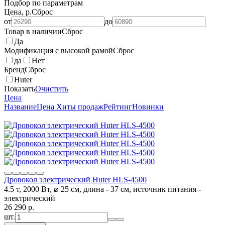
Подбор по параметрам
Цена, р.
Сброс
от
до
Товар в наличии
Сброс
Да
Модификация с высокой рамой
Сброс
да
Нет
Бренд
Сброс
Huter
Показать
Очистить
Цена
Название
Цена
Хиты продаж
Рейтинг
Новинки
Дровокол электрический Huter HLS-4500
4.5 т, 2000 Вт, ⌀ 25 см, длина - 37 см, источник питания -
электрический
26 290
p.
шт.