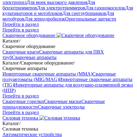
электропил
Для моек высокого давления
Для
бензотриммеров
Для электротриммеров
Для газонокосилок
Для
культиваторов и мотоблоков
Для снегоуборщиков
Для
мотобуров
Для зернодробилок
Оригинальные запчасти
Перейти в раздел
Перейти в раздел
Сварочное оборудование
Каталог
/
Сварочное оборудование
Сварочные краги
Сварочные аппараты для ПВХ
труб
Сварочные аппараты
Каталог
/
Сварочное оборудование
/
Сварочные аппараты
Инверторные сварочные аппараты (ММА)
Сварочные
полуавтоматы (MIG/MAG)
Инверторные сварочные аппараты
(TIG)
Инверторные аппараты для воздушно-плазменной резки
(ИПР)
Перейти в раздел
Сварочные горелки
Сварочные маски
Сварочные
принадлежности
Сварочные электроды
Перейти в раздел
Силовая техника
Каталог
/
Силовая техника
Автоматические устройства