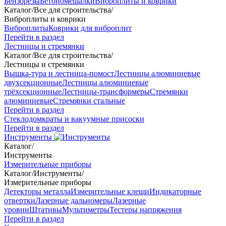
Бензорезы
Бетономешалки
Виброплиты и коврики
Каталог
/
Все для строительства
/
Виброплиты и коврики
Виброплиты
Коврики для виброплит
Перейти в раздел
Лестницы и стремянки
Каталог
/
Все для строительства
/
Лестницы и стремянки
Вышка-тура и лестница-помост
Лестницы алюминиевые
двухсекционные
Лестницы алюминиевые
трёхсекционные
Лестницы-трансформеры
Стремянки
алюминиевые
Стремянки стальные
Перейти в раздел
Стеклодомкраты и вакуумные присоски
Перейти в раздел
Инструменты
Каталог
/
Инструменты
Измерительные приборы
Каталог
/
Инструменты
/
Измерительные приборы
Детекторы металла
Измерительные клещи
Индикаторные
отвертки
Лазерные дальномеры
Лазерные
уровни
Штативы
Мультиметры
Тестеры напряжения
Перейти в раздел