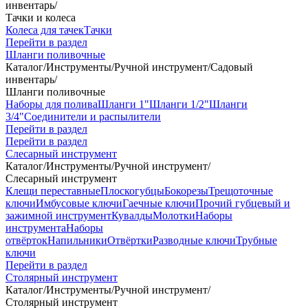
инвентарь
/
Тачки и колеса
Колеса для тачек
Тачки
Перейти в раздел
Шланги поливочные
Каталог
/
Инструменты
/
Ручной инструмент
/
Садовый
инвентарь
/
Шланги поливочные
Наборы для полива
Шланги 1"
Шланги 1/2"
Шланги
3/4"
Соединители и распылители
Перейти в раздел
Перейти в раздел
Слесарный инструмент
Каталог
/
Инструменты
/
Ручной инструмент
/
Слесарный инструмент
Клещи переставные
Плоскогубцы
Бокорезы
Трещоточные
ключи
Имбусовые ключи
Гаечные ключи
Прочий губцевый и
зажимной инструмент
Кувалды
Молотки
Наборы
инструмента
Наборы
отвёрток
Напильники
Отвёртки
Разводные ключи
Трубные
ключи
Перейти в раздел
Столярный инструмент
Каталог
/
Инструменты
/
Ручной инструмент
/
Столярный инструмент