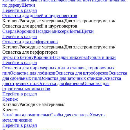
по дереву
Щетки
Перейти в раздел
Оснастка для дрелей и шуруповертов
Каталог
/
Расходные материалы
/
Для электроинструмента
/
Оснастка для дрелей и шуруповертов
Сверла
Коронки
Насадки-миксеры
Биты
Щетки
Перейти в раздел
Оснастка для перфораторов
Каталог
/
Расходные материалы
/
Для электроинструмента
/
Оснастка для перфораторов
Буры по бетону
Коронки
Насадки-миксеры
Зубила и пики
Перейти в раздел
Оснастка для циркулярных пил и станков, торцовочных
пил
Оснастка для лобзиков
Оснастка для штроборезов
Оснастка
для сабельных пил
Оснастка для заточных станков
Оснастка
для отрезных пил
Оснастка для фрезеров
Оснастка для
строительных миксеров
Перейти в раздел
Крепеж
Каталог
/
Расходные материалы
/
Крепеж
Заклёпки алюминиевые
Скобы для степлера
Хомуты
металлические
Перейти в раздел