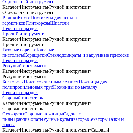
Отделочный инструмент
Каталог
/
Инструменты
/
Ручной инструмент
/
Отделочный инструмент
Валики
Кисти
Пистолеты для пены и
герметиков
Плиткорезы
Шпатели
Перейти в раздел
Прочий инструмент
Каталог
/
Инструменты
/
Ручной инструмент
/
Прочий инструмент
Газовые горелки
Клеевые
пистолеты
Кордщетки
Стеклодомкраты и вакуумные присоски
Перейти в раздел
Режущий инструмент
Каталог
/
Инструменты
/
Ручной инструмент
/
Режущий инструмент
Болторезы
Ножи со сменным лезвием
Ножницы для
полипропиленовых труб
Ножницы по металлу
Перейти в раздел
Садовый инвентарь
Каталог
/
Инструменты
/
Ручной инструмент
/
Садовый инвентарь
Сучкорезы
Садовые ножницы
Садовые
пилы
Грабли
Лопаты
Ручные культиваторы
Секаторы
Тачки и
колеса
Каталог
/
Инструменты
/
Ручной инструмент
/
Садовый