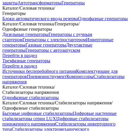
защиты
Автотрансформаторы
Генераторы
Каталог
/
Силовая техника
/
Генераторы
Блоки автоматического ввода резерва
Однофазные генераторы
Каталог
/
Силовая техника
/
Генераторы
/
Однофазные генераторы
Дизельные генераторы
Генераторы с ручным
стартером
Генераторы с электростартером
Инверторные
генераторы
Газовые генераторы
Двухтактные
генераторы
Генераторы с автозапуском
Перейти в раздел
Трехфазные генераторы
Перейти в раздел
Источники бесперебойного питания
Комплектующие для
генераторов
Пневмоинструмент
Компрессоры
Стабилизаторы
напряжения
Каталог
/
Силовая техника
/
Стабилизаторы напряжения
Однофазные стабилизаторы
Каталог
/
Силовая техника
/
Стабилизаторы напряжения
/
Однофазные стабилизаторы
Бытовые цифровые стабилизаторы
Цифровые настенные
стабилизаторы серии LUX
Цифровые стабилизаторы
пониженного напряжения
Стабилизаторы инверторного
типа
Стабилизаторы электромеханического