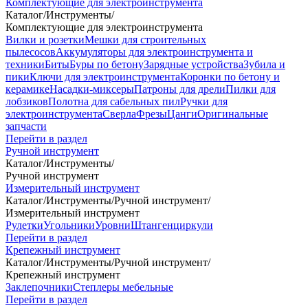
Комплектующие для электроинструмента
Каталог
/
Инструменты
/
Комплектующие для электроинструмента
Вилки и розетки
Мешки для строительных
пылесосов
Аккумуляторы для электроинструмента и
техники
Биты
Буры по бетону
Зарядные устройства
Зубила и
пики
Ключи для электроинструмента
Коронки по бетону и
керамике
Насадки-миксеры
Патроны для дрели
Пилки для
лобзиков
Полотна для сабельных пил
Ручки для
электроинструмента
Сверла
Фрезы
Цанги
Оригинальные
запчасти
Перейти в раздел
Ручной инструмент
Каталог
/
Инструменты
/
Ручной инструмент
Измерительный инструмент
Каталог
/
Инструменты
/
Ручной инструмент
/
Измерительный инструмент
Рулетки
Угольники
Уровни
Штангенциркули
Перейти в раздел
Крепежный инструмент
Каталог
/
Инструменты
/
Ручной инструмент
/
Крепежный инструмент
Заклепочники
Степлеры мебельные
Перейти в раздел