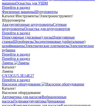
машины
Оснастка для УШМ
Перейти в раздел
Фрезерные машины
Шуруповерты
Каталог
/
Инструменты
/
Электроинструмент
/
Шуруповерты
Аккумуляторные шуруповерты
Сетевые
шуруповерты
Оснастка для шуруповертов
Перейти в раздел
Циркулярные (дисковые) пилы
Циркулярные
станки
Штроборезы
Эксцентриковые (орбитальные)
шлифмашины
Электрические плиткорезы
Электрические
рубанки
Перейти в раздел
Перейти в раздел
Лампы
Каталог
/
Лампы
GX53
GU5.3
Е14
Е27
Перейти в раздел
Насосное оборудование
Каталог
/
Насосное оборудование
Автоматика для насосов
Вибрационные
насосы
Гидроаккумуляторы
Дренажные
насосы
Комплектующие для насосов
Канализационные