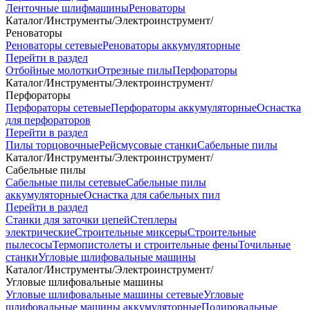
Ленточные шлифмашины
Реноваторы
Каталог
/
Инструменты
/
Электроинструмент
/
Реноваторы
Реноваторы сетевые
Реноваторы аккумуляторные
Перейти в раздел
Отбойные молотки
Отрезные пилы
Перфораторы
Каталог
/
Инструменты
/
Электроинструмент
/
Перфораторы
Перфораторы сетевые
Перфораторы аккумуляторные
Оснастка
для перфораторов
Перейти в раздел
Пилы торцовочные
Рейсмусовые станки
Сабельные пилы
Каталог
/
Инструменты
/
Электроинструмент
/
Сабельные пилы
Сабельные пилы сетевые
Сабельные пилы
аккумуляторные
Оснастка для сабельных пил
Перейти в раздел
Станки для заточки цепей
Степлеры
электрические
Строительные миксеры
Строительные
пылесосы
Термопистолеты и строительные фены
Точильные
станки
Угловые шлифовальные машины
Каталог
/
Инструменты
/
Электроинструмент
/
Угловые шлифовальные машины
Угловые шлифовальные машины сетевые
Угловые
шлифовальные машины аккумуляторные
Полировальные