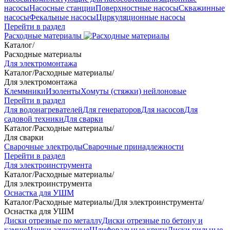
насосы
Насосные станции
Поверхностные насосы
Скважинные
насосы
Фекальные насосы
Циркуляционные насосы
Перейти в раздел
Расходные материалы
Каталог
/
Расходные материалы
Для электромонтажа
Каталог
/
Расходные материалы
/
Для электромонтажа
Клеммники
Изоленты
Хомуты (стяжки) нейлоновые
Перейти в раздел
Для водонагревателей
Для генераторов
Для насосов
Для
садовой техники
Для сварки
Каталог
/
Расходные материалы
/
Для сварки
Сварочные электроды
Сварочные принадлежности
Перейти в раздел
Для электроинструмента
Каталог
/
Расходные материалы
/
Для электроинструмента
Оснастка для УШМ
Каталог
/
Расходные материалы
/
Для электроинструмента
/
Оснастка для УШМ
Диски отрезные по металлу
Диски отрезные по бетону и
камню
Чашки зачистные
Шлифовальные круги
Диски пильные