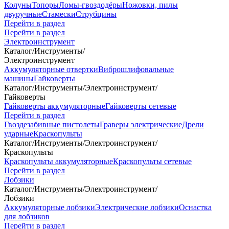
Колуны
Топоры
Ломы-гвоздодёры
Ножовки, пилы
двуручные
Стамески
Струбцины
Перейти в раздел
Перейти в раздел
Электроинструмент
Каталог
/
Инструменты
/
Электроинструмент
Аккумуляторные отвертки
Виброшлифовальные
машины
Гайковерты
Каталог
/
Инструменты
/
Электроинструмент
/
Гайковерты
Гайковерты аккумуляторные
Гайковерты сетевые
Перейти в раздел
Гвоздезабивные пистолеты
Граверы электрические
Дрели
ударные
Краскопульты
Каталог
/
Инструменты
/
Электроинструмент
/
Краскопульты
Краскопульты аккумуляторные
Краскопульты сетевые
Перейти в раздел
Лобзики
Каталог
/
Инструменты
/
Электроинструмент
/
Лобзики
Аккумуляторные лобзики
Электрические лобзики
Оснастка
для лобзиков
Перейти в раздел