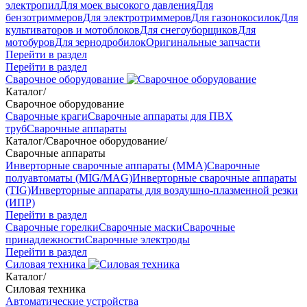
электропил
Для моек высокого давления
Для
бензотриммеров
Для электротриммеров
Для газонокосилок
Для
культиваторов и мотоблоков
Для снегоуборщиков
Для
мотобуров
Для зернодробилок
Оригинальные запчасти
Перейти в раздел
Перейти в раздел
Сварочное оборудование
Каталог
/
Сварочное оборудование
Сварочные краги
Сварочные аппараты для ПВХ
труб
Сварочные аппараты
Каталог
/
Сварочное оборудование
/
Сварочные аппараты
Инверторные сварочные аппараты (ММА)
Сварочные
полуавтоматы (MIG/MAG)
Инверторные сварочные аппараты
(TIG)
Инверторные аппараты для воздушно-плазменной резки
(ИПР)
Перейти в раздел
Сварочные горелки
Сварочные маски
Сварочные
принадлежности
Сварочные электроды
Перейти в раздел
Силовая техника
Каталог
/
Силовая техника
Автоматические устройства