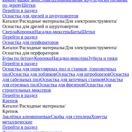
по дереву
Щетки
Перейти в раздел
Оснастка для дрелей и шуруповертов
Каталог
/
Расходные материалы
/
Для электроинструмента
/
Оснастка для дрелей и шуруповертов
Сверла
Коронки
Насадки-миксеры
Биты
Щетки
Перейти в раздел
Оснастка для перфораторов
Каталог
/
Расходные материалы
/
Для электроинструмента
/
Оснастка для перфораторов
Буры по бетону
Коронки
Насадки-миксеры
Зубила и пики
Перейти в раздел
Оснастка для циркулярных пил и станков, торцовочных
пил
Оснастка для лобзиков
Оснастка для штроборезов
Оснастка
для сабельных пил
Оснастка для заточных станков
Оснастка
для отрезных пил
Оснастка для фрезеров
Оснастка для
строительных миксеров
Перейти в раздел
Крепеж
Каталог
/
Расходные материалы
/
Крепеж
Заклёпки алюминиевые
Скобы для степлера
Хомуты
металлические
Перейти в раздел