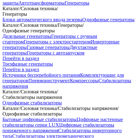
защиты
Автотрансформаторы
Генераторы
Каталог
/
Силовая техника
/
Генераторы
Блоки автоматического ввода резерва
Однофазные генераторы
Каталог
/
Силовая техника
/
Генераторы
/
Однофазные генераторы
Дизельные генераторы
Генераторы с ручным
стартером
Генераторы с электростартером
Инверторные
генераторы
Газовые генераторы
Двухтактные
генераторы
Генераторы с автозапуском
Перейти в раздел
Трехфазные генераторы
Перейти в раздел
Источники бесперебойного питания
Комплектующие для
генераторов
Пневмоинструмент
Компрессоры
Стабилизаторы
напряжения
Каталог
/
Силовая техника
/
Стабилизаторы напряжения
Однофазные стабилизаторы
Каталог
/
Силовая техника
/
Стабилизаторы напряжения
/
Однофазные стабилизаторы
Бытовые цифровые стабилизаторы
Цифровые настенные
стабилизаторы серии LUX
Цифровые стабилизаторы
пониженного напряжения
Стабилизаторы инверторного
типа
Стабилизаторы электромеханического