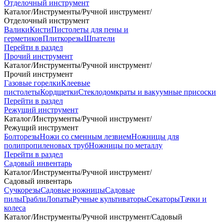
Отделочный инструмент
Каталог
/
Инструменты
/
Ручной инструмент
/
Отделочный инструмент
Валики
Кисти
Пистолеты для пены и
герметиков
Плиткорезы
Шпатели
Перейти в раздел
Прочий инструмент
Каталог
/
Инструменты
/
Ручной инструмент
/
Прочий инструмент
Газовые горелки
Клеевые
пистолеты
Кордщетки
Стеклодомкраты и вакуумные присоски
Перейти в раздел
Режущий инструмент
Каталог
/
Инструменты
/
Ручной инструмент
/
Режущий инструмент
Болторезы
Ножи со сменным лезвием
Ножницы для
полипропиленовых труб
Ножницы по металлу
Перейти в раздел
Садовый инвентарь
Каталог
/
Инструменты
/
Ручной инструмент
/
Садовый инвентарь
Сучкорезы
Садовые ножницы
Садовые
пилы
Грабли
Лопаты
Ручные культиваторы
Секаторы
Тачки и
колеса
Каталог
/
Инструменты
/
Ручной инструмент
/
Садовый