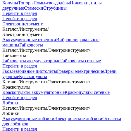
Колуны
Топоры
Ломы-гвоздодёры
Ножовки, пилы
двуручные
Стамески
Струбцины
Перейти в раздел
Перейти в раздел
Электроинструмент
Каталог
/
Инструменты
/
Электроинструмент
Аккумуляторные отвертки
Виброшлифовальные
машины
Гайковерты
Каталог
/
Инструменты
/
Электроинструмент
/
Гайковерты
Гайковерты аккумуляторные
Гайковерты сетевые
Перейти в раздел
Гвоздезабивные пистолеты
Граверы электрические
Дрели
ударные
Краскопульты
Каталог
/
Инструменты
/
Электроинструмент
/
Краскопульты
Краскопульты аккумуляторные
Краскопульты сетевые
Перейти в раздел
Лобзики
Каталог
/
Инструменты
/
Электроинструмент
/
Лобзики
Аккумуляторные лобзики
Электрические лобзики
Оснастка
для лобзиков
Перейти в раздел