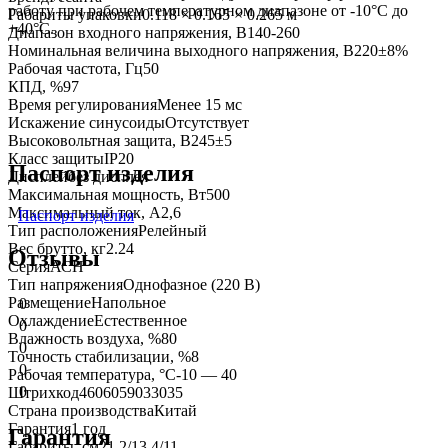
работу при рабочем температурном диапазоне от -10°С до
Габариты упаковки
0.118 × 0.165 × 0.265 м
+40°С.
Диапазон входного напряжения, В
140-260
Номинальная величина выходного напряжения, В
220±8%
Рабочая частота, Гц
50
КПД, %
97
Время регулирования
Менее 15 мс
Искажение синусоиды
Отсутствует
Высоковольтная защита, В
245±5
Класс защиты
IP20
Паспорт изделия
Дисплей
без дисплея
Максимальная мощность, Вт
500
Максимальный ток, А
2,6
Паспорт изделия
Тип расположения
Релейный
Вес брутто, кг
2.24
Отзывы
Серия
АСН
Тип напряжения
Однофазное (220 В)
Размещение
Напольное
0
Охлаждение
Естественное
0
Влажность воздуха, %
80
0
Точность стабилизации, %
8
0
Рабочая температура, °C
-10 — 40
0
Штрихкод
4606059033035
Страна производства
Китай
Гарантия
1 год
Гарантия
Габариты, см
21.2/13.4/11