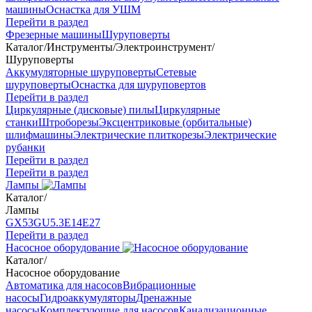
машины
Оснастка для УШМ
Перейти в раздел
Фрезерные машины
Шуруповерты
Каталог
/
Инструменты
/
Электроинструмент
/
Шуруповерты
Аккумуляторные шуруповерты
Сетевые
шуруповерты
Оснастка для шуруповертов
Перейти в раздел
Циркулярные (дисковые) пилы
Циркулярные
станки
Штроборезы
Эксцентриковые (орбитальные)
шлифмашины
Электрические плиткорезы
Электрические
рубанки
Перейти в раздел
Перейти в раздел
Лампы
Каталог
/
Лампы
GX53
GU5.3
Е14
Е27
Перейти в раздел
Насосное оборудование
Каталог
/
Насосное оборудование
Автоматика для насосов
Вибрационные
насосы
Гидроаккумуляторы
Дренажные
насосы
Комплектующие для насосов
Канализационные