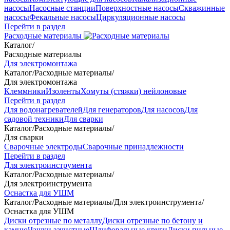
насосы
Насосные станции
Поверхностные насосы
Скважинные
насосы
Фекальные насосы
Циркуляционные насосы
Перейти в раздел
Расходные материалы
Каталог
/
Расходные материалы
Для электромонтажа
Каталог
/
Расходные материалы
/
Для электромонтажа
Клеммники
Изоленты
Хомуты (стяжки) нейлоновые
Перейти в раздел
Для водонагревателей
Для генераторов
Для насосов
Для
садовой техники
Для сварки
Каталог
/
Расходные материалы
/
Для сварки
Сварочные электроды
Сварочные принадлежности
Перейти в раздел
Для электроинструмента
Каталог
/
Расходные материалы
/
Для электроинструмента
Оснастка для УШМ
Каталог
/
Расходные материалы
/
Для электроинструмента
/
Оснастка для УШМ
Диски отрезные по металлу
Диски отрезные по бетону и
камню
Чашки зачистные
Шлифовальные круги
Диски пильные