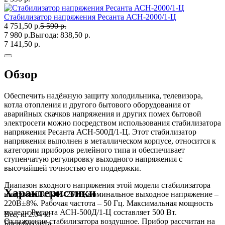
Стабилизатор напряжения Ресанта АСН-2000/1-Ц
4 751,50 р.
5 590 р.
7 980 р.
Выгода:
838,50 р.
7 141,50 р.
Обзор
Обеспечить надёжную защиту холодильника, телевизора,
котла отопления и другого бытового оборудования от
аварийных скачков напряжения и других помех бытовой
электросети можно посредством использования стабилизатора
напряжения Ресанта АСН-500Д/1-Ц. Этот стабилизатор
напряжения выполнен в металлическом корпусе, относится к
категории приборов релейного типа и обеспечивает
ступенчатую регулировку выходного напряжения с
высочайшей точностью его поддержки.
Диапазон входного напряжения этой модели стабилизатора
Характеристики
напряжения 140 - 260В, номинальное выходное напряжение –
220В±8%. Рабочая частота – 50 Гц. Максимальная мощность
модели Ресанта АСН-500Д/1-Ц составляет 500 Вт.
Вес, кг
2.04 кг
Охлаждение стабилизатора воздушное. Прибор рассчитан на
Бренд
Ресанта