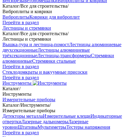
Бензорезы
Бетономешалки
Виброплиты и коврики
Каталог
/
Все для строительства
/
Виброплиты и коврики
Виброплиты
Коврики для виброплит
Перейти в раздел
Лестницы и стремянки
Каталог
/
Все для строительства
/
Лестницы и стремянки
Вышка-тура и лестница-помост
Лестницы алюминиевые
двухсекционные
Лестницы алюминиевые
трёхсекционные
Лестницы-трансформеры
Стремянки
алюминиевые
Стремянки стальные
Перейти в раздел
Стеклодомкраты и вакуумные присоски
Перейти в раздел
Инструменты
Каталог
/
Инструменты
Измерительные приборы
Каталог
/
Инструменты
/
Измерительные приборы
Детекторы металла
Измерительные клещи
Индикаторные
отвертки
Лазерные дальномеры
Лазерные
уровни
Штативы
Мультиметры
Тестеры напряжения
Перейти в раздел