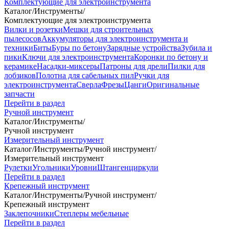
Комплектующие для электроинструмента
Каталог
/
Инструменты
/
Комплектующие для электроинструмента
Вилки и розетки
Мешки для строительных
пылесосов
Аккумуляторы для электроинструмента и
техники
Биты
Буры по бетону
Зарядные устройства
Зубила и
пики
Ключи для электроинструмента
Коронки по бетону и
керамике
Насадки-миксеры
Патроны для дрели
Пилки для
лобзиков
Полотна для сабельных пил
Ручки для
электроинструмента
Сверла
Фрезы
Цанги
Оригинальные
запчасти
Перейти в раздел
Ручной инструмент
Каталог
/
Инструменты
/
Ручной инструмент
Измерительный инструмент
Каталог
/
Инструменты
/
Ручной инструмент
/
Измерительный инструмент
Рулетки
Угольники
Уровни
Штангенциркули
Перейти в раздел
Крепежный инструмент
Каталог
/
Инструменты
/
Ручной инструмент
/
Крепежный инструмент
Заклепочники
Степлеры мебельные
Перейти в раздел