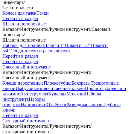
инвентарь
/
Тачки и колеса
Колеса для тачек
Тачки
Перейти в раздел
Шланги поливочные
Каталог
/
Инструменты
/
Ручной инструмент
/
Садовый
инвентарь
/
Шланги поливочные
Наборы для полива
Шланги 1"
Шланги 1/2"
Шланги
3/4"
Соединители и распылители
Перейти в раздел
Перейти в раздел
Слесарный инструмент
Каталог
/
Инструменты
/
Ручной инструмент
/
Слесарный инструмент
Клещи переставные
Плоскогубцы
Бокорезы
Трещоточные
ключи
Имбусовые ключи
Гаечные ключи
Прочий губцевый и
зажимной инструмент
Кувалды
Молотки
Наборы
инструмента
Наборы
отвёрток
Напильники
Отвёртки
Разводные ключи
Трубные
ключи
Перейти в раздел
Столярный инструмент
Каталог
/
Инструменты
/
Ручной инструмент
/
Столярный инструмент