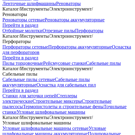
Ленточные шлифмашины
Реноваторы
Каталог
/
Инструменты
/
Электроинструмент
/
Реноваторы
Реноваторы сетевые
Реноваторы аккумуляторные
Перейти в раздел
Отбойные молотки
Отрезные пилы
Перфораторы
Каталог
/
Инструменты
/
Электроинструмент
/
Перфораторы
Перфораторы сетевые
Перфораторы аккумуляторные
Оснастка
для перфораторов
Перейти в раздел
Пилы торцовочные
Рейсмусовые станки
Сабельные пилы
Каталог
/
Инструменты
/
Электроинструмент
/
Сабельные пилы
Сабельные пилы сетевые
Сабельные пилы
аккумуляторные
Оснастка для сабельных пил
Перейти в раздел
Станки для заточки цепей
Степлеры
электрические
Строительные миксеры
Строительные
пылесосы
Термопистолеты и строительные фены
Точильные
станки
Угловые шлифовальные машины
Каталог
/
Инструменты
/
Электроинструмент
/
Угловые шлифовальные машины
Угловые шлифовальные машины сетевые
Угловые
шлифовальные машины аккумуляторные
Полировальные