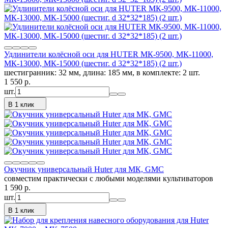
Удлинители колёсной оси для HUTER МК-9500, МК-11000,
МК-13000, МК-15000 (шестиг. d 32*32*185) (2 шт.)
шестигранник: 32 мм, длина: 185 мм, в комплекте: 2 шт.
1 550
p.
шт.
В 1 клик
Окучник универсальный Huter для МК, GMC
совместим практически с любыми моделями культиваторов
1 590
p.
шт.
В 1 клик