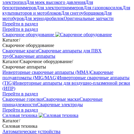
электропил
Для моек высокого давления
Для
бензотриммеров
Для электротриммеров
Для газонокосилок
Для
культиваторов и мотоблоков
Для снегоуборщиков
Для
мотобуров
Для зернодробилок
Оригинальные запчасти
Перейти в раздел
Перейти в раздел
Сварочное оборудование
Каталог
/
Сварочное оборудование
Сварочные краги
Сварочные аппараты для ПВХ
труб
Сварочные аппараты
Каталог
/
Сварочное оборудование
/
Сварочные аппараты
Инверторные сварочные аппараты (ММА)
Сварочные
полуавтоматы (MIG/MAG)
Инверторные сварочные аппараты
(TIG)
Инверторные аппараты для воздушно-плазменной резки
(ИПР)
Перейти в раздел
Сварочные горелки
Сварочные маски
Сварочные
принадлежности
Сварочные электроды
Перейти в раздел
Силовая техника
Каталог
/
Силовая техника
Автоматические устройства