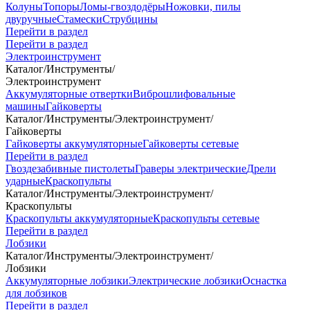
Колуны
Топоры
Ломы-гвоздодёры
Ножовки, пилы
двуручные
Стамески
Струбцины
Перейти в раздел
Перейти в раздел
Электроинструмент
Каталог
/
Инструменты
/
Электроинструмент
Аккумуляторные отвертки
Виброшлифовальные
машины
Гайковерты
Каталог
/
Инструменты
/
Электроинструмент
/
Гайковерты
Гайковерты аккумуляторные
Гайковерты сетевые
Перейти в раздел
Гвоздезабивные пистолеты
Граверы электрические
Дрели
ударные
Краскопульты
Каталог
/
Инструменты
/
Электроинструмент
/
Краскопульты
Краскопульты аккумуляторные
Краскопульты сетевые
Перейти в раздел
Лобзики
Каталог
/
Инструменты
/
Электроинструмент
/
Лобзики
Аккумуляторные лобзики
Электрические лобзики
Оснастка
для лобзиков
Перейти в раздел