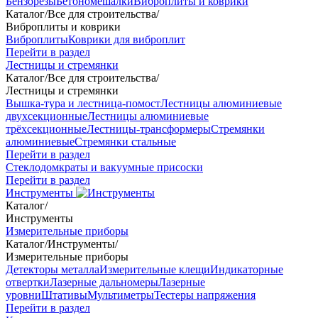
Бензорезы
Бетономешалки
Виброплиты и коврики
Каталог
/
Все для строительства
/
Виброплиты и коврики
Виброплиты
Коврики для виброплит
Перейти в раздел
Лестницы и стремянки
Каталог
/
Все для строительства
/
Лестницы и стремянки
Вышка-тура и лестница-помост
Лестницы алюминиевые
двухсекционные
Лестницы алюминиевые
трёхсекционные
Лестницы-трансформеры
Стремянки
алюминиевые
Стремянки стальные
Перейти в раздел
Стеклодомкраты и вакуумные присоски
Перейти в раздел
Инструменты
Каталог
/
Инструменты
Измерительные приборы
Каталог
/
Инструменты
/
Измерительные приборы
Детекторы металла
Измерительные клещи
Индикаторные
отвертки
Лазерные дальномеры
Лазерные
уровни
Штативы
Мультиметры
Тестеры напряжения
Перейти в раздел