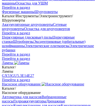
машины
Оснастка для УШМ
Перейти в раздел
Фрезерные машины
Шуруповерты
Каталог
/
Инструменты
/
Электроинструмент
/
Шуруповерты
Аккумуляторные шуруповерты
Сетевые
шуруповерты
Оснастка для шуруповертов
Перейти в раздел
Циркулярные (дисковые) пилы
Циркулярные
станки
Штроборезы
Эксцентриковые (орбитальные)
шлифмашины
Электрические плиткорезы
Электрические
рубанки
Перейти в раздел
Перейти в раздел
Лампы
Каталог
/
Лампы
GX53
GU5.3
Е14
Е27
Перейти в раздел
Насосное оборудование
Каталог
/
Насосное оборудование
Автоматика для насосов
Вибрационные
насосы
Гидроаккумуляторы
Дренажные
насосы
Комплектующие для насосов
Канализационные