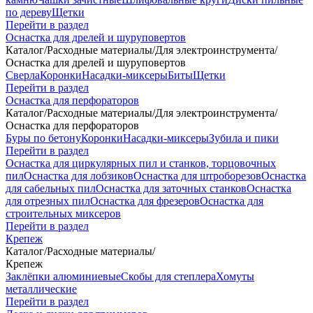
по дереву
Щетки
Перейти в раздел
Оснастка для дрелей и шуруповертов
Каталог
/
Расходные материалы
/
Для электроинструмента
/
Оснастка для дрелей и шуруповертов
Сверла
Коронки
Насадки-миксеры
Биты
Щетки
Перейти в раздел
Оснастка для перфораторов
Каталог
/
Расходные материалы
/
Для электроинструмента
/
Оснастка для перфораторов
Буры по бетону
Коронки
Насадки-миксеры
Зубила и пики
Перейти в раздел
Оснастка для циркулярных пил и станков, торцовочных
пил
Оснастка для лобзиков
Оснастка для штроборезов
Оснастка
для сабельных пил
Оснастка для заточных станков
Оснастка
для отрезных пил
Оснастка для фрезеров
Оснастка для
строительных миксеров
Перейти в раздел
Крепеж
Каталог
/
Расходные материалы
/
Крепеж
Заклёпки алюминиевые
Скобы для степлера
Хомуты
металлические
Перейти в раздел