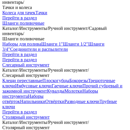
инвентарь
/
Тачки и колеса
Колеса для тачек
Тачки
Перейти в раздел
Шланги поливочные
Каталог
/
Инструменты
/
Ручной инструмент
/
Садовый
инвентарь
/
Шланги поливочные
Наборы для полива
Шланги 1"
Шланги 1/2"
Шланги
3/4"
Соединители и распылители
Перейти в раздел
Перейти в раздел
Слесарный инструмент
Каталог
/
Инструменты
/
Ручной инструмент
/
Слесарный инструмент
Клещи переставные
Плоскогубцы
Бокорезы
Трещоточные
ключи
Имбусовые ключи
Гаечные ключи
Прочий губцевый и
зажимной инструмент
Кувалды
Молотки
Наборы
инструмента
Наборы
отвёрток
Напильники
Отвёртки
Разводные ключи
Трубные
ключи
Перейти в раздел
Столярный инструмент
Каталог
/
Инструменты
/
Ручной инструмент
/
Столярный инструмент