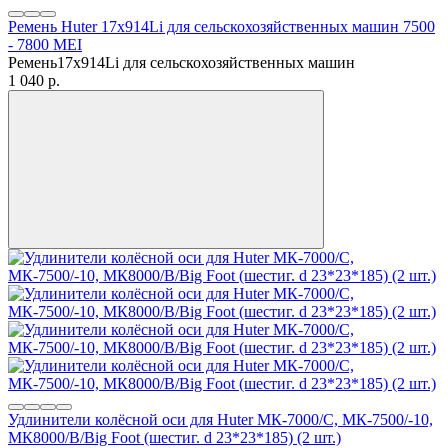
Ремень Huter 17x914Li для сельскохозяйственных машин 7500
- 7800 MEI
Ремень17x914Li для сельскохозяйственных машин
1 040
p.
Удлинители колёсной оси для Huter МК-7000/С, МК-7500/-10,
МК8000/В/Big Foot (шестиг. d 23*23*185) (2 шт.)