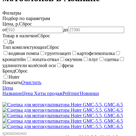
Фильтры
Подбор по параметрам
Цена, р.
Сброс
от
до
Товар в наличии
Сброс
Да
Тип комплектующих
Сброс
водяная помпа
грунтозацеп
картофелекопалка
кронштейн
лопата-отвал
окучник
плуг
сцепка
удлинители колёсной оси
фреза
Бренд
Сброс
Huter
Показать
Очистить
Цена
Название
Цена
Хиты продаж
Рейтинг
Новинки