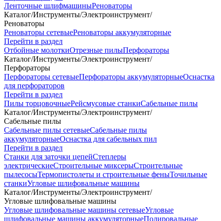
Ленточные шлифмашины
Реноваторы
Каталог
/
Инструменты
/
Электроинструмент
/
Реноваторы
Реноваторы сетевые
Реноваторы аккумуляторные
Перейти в раздел
Отбойные молотки
Отрезные пилы
Перфораторы
Каталог
/
Инструменты
/
Электроинструмент
/
Перфораторы
Перфораторы сетевые
Перфораторы аккумуляторные
Оснастка
для перфораторов
Перейти в раздел
Пилы торцовочные
Рейсмусовые станки
Сабельные пилы
Каталог
/
Инструменты
/
Электроинструмент
/
Сабельные пилы
Сабельные пилы сетевые
Сабельные пилы
аккумуляторные
Оснастка для сабельных пил
Перейти в раздел
Станки для заточки цепей
Степлеры
электрические
Строительные миксеры
Строительные
пылесосы
Термопистолеты и строительные фены
Точильные
станки
Угловые шлифовальные машины
Каталог
/
Инструменты
/
Электроинструмент
/
Угловые шлифовальные машины
Угловые шлифовальные машины сетевые
Угловые
шлифовальные машины аккумуляторные
Полировальные