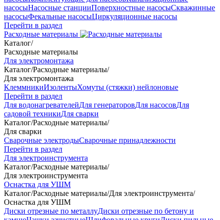
насосы
Насосные станции
Поверхностные насосы
Скважинные
насосы
Фекальные насосы
Циркуляционные насосы
Перейти в раздел
Расходные материалы
Каталог
/
Расходные материалы
Для электромонтажа
Каталог
/
Расходные материалы
/
Для электромонтажа
Клеммники
Изоленты
Хомуты (стяжки) нейлоновые
Перейти в раздел
Для водонагревателей
Для генераторов
Для насосов
Для
садовой техники
Для сварки
Каталог
/
Расходные материалы
/
Для сварки
Сварочные электроды
Сварочные принадлежности
Перейти в раздел
Для электроинструмента
Каталог
/
Расходные материалы
/
Для электроинструмента
Оснастка для УШМ
Каталог
/
Расходные материалы
/
Для электроинструмента
/
Оснастка для УШМ
Диски отрезные по металлу
Диски отрезные по бетону и
камню
Чашки зачистные
Шлифовальные круги
Диски пильные