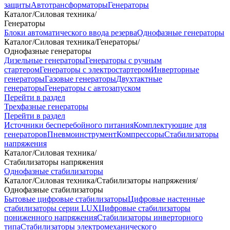
защиты
Автотрансформаторы
Генераторы
Каталог
/
Силовая техника
/
Генераторы
Блоки автоматического ввода резерва
Однофазные генераторы
Каталог
/
Силовая техника
/
Генераторы
/
Однофазные генераторы
Дизельные генераторы
Генераторы с ручным
стартером
Генераторы с электростартером
Инверторные
генераторы
Газовые генераторы
Двухтактные
генераторы
Генераторы с автозапуском
Перейти в раздел
Трехфазные генераторы
Перейти в раздел
Источники бесперебойного питания
Комплектующие для
генераторов
Пневмоинструмент
Компрессоры
Стабилизаторы
напряжения
Каталог
/
Силовая техника
/
Стабилизаторы напряжения
Однофазные стабилизаторы
Каталог
/
Силовая техника
/
Стабилизаторы напряжения
/
Однофазные стабилизаторы
Бытовые цифровые стабилизаторы
Цифровые настенные
стабилизаторы серии LUX
Цифровые стабилизаторы
пониженного напряжения
Стабилизаторы инверторного
типа
Стабилизаторы электромеханического