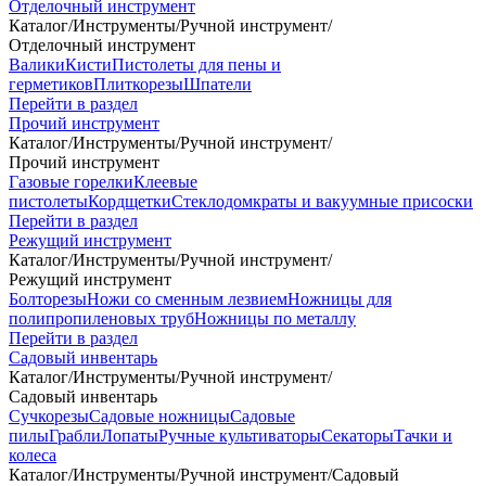
Отделочный инструмент
Каталог
/
Инструменты
/
Ручной инструмент
/
Отделочный инструмент
Валики
Кисти
Пистолеты для пены и
герметиков
Плиткорезы
Шпатели
Перейти в раздел
Прочий инструмент
Каталог
/
Инструменты
/
Ручной инструмент
/
Прочий инструмент
Газовые горелки
Клеевые
пистолеты
Кордщетки
Стеклодомкраты и вакуумные присоски
Перейти в раздел
Режущий инструмент
Каталог
/
Инструменты
/
Ручной инструмент
/
Режущий инструмент
Болторезы
Ножи со сменным лезвием
Ножницы для
полипропиленовых труб
Ножницы по металлу
Перейти в раздел
Садовый инвентарь
Каталог
/
Инструменты
/
Ручной инструмент
/
Садовый инвентарь
Сучкорезы
Садовые ножницы
Садовые
пилы
Грабли
Лопаты
Ручные культиваторы
Секаторы
Тачки и
колеса
Каталог
/
Инструменты
/
Ручной инструмент
/
Садовый