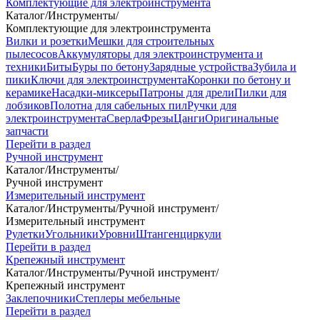
Комплектующие для электроинструмента
Каталог
/
Инструменты
/
Комплектующие для электроинструмента
Вилки и розетки
Мешки для строительных
пылесосов
Аккумуляторы для электроинструмента и
техники
Биты
Буры по бетону
Зарядные устройства
Зубила и
пики
Ключи для электроинструмента
Коронки по бетону и
керамике
Насадки-миксеры
Патроны для дрели
Пилки для
лобзиков
Полотна для сабельных пил
Ручки для
электроинструмента
Сверла
Фрезы
Цанги
Оригинальные
запчасти
Перейти в раздел
Ручной инструмент
Каталог
/
Инструменты
/
Ручной инструмент
Измерительный инструмент
Каталог
/
Инструменты
/
Ручной инструмент
/
Измерительный инструмент
Рулетки
Угольники
Уровни
Штангенциркули
Перейти в раздел
Крепежный инструмент
Каталог
/
Инструменты
/
Ручной инструмент
/
Крепежный инструмент
Заклепочники
Степлеры мебельные
Перейти в раздел