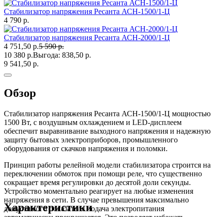
Стабилизатор напряжения Ресанта АСН-1500/1-Ц
4 790 р.
Стабилизатор напряжения Ресанта АСН-2000/1-Ц
4 751,50 р.
5 590 р.
10 380 р.
Выгода:
838,50 р.
9 541,50 р.
Обзор
Стабилизатор напряжения Ресанта АСН-1500/1-Ц мощностью
1500 Вт, с воздушным охлаждением и LED-дисплеем
обеспечит выравнивание выходного напряжения и надежную
защиту бытовых электроприборов, промышленного
оборудования от скачков напряжения и поломки.
Принцип работы релейной модели стабилизатора строится на
переключении обмоток при помощи реле, что существенно
сокращает время регулировки до десятой доли секунды.
Устройство моментально реагирует на любые изменения
напряжения в сети. В случае превышения максимально
Характеристики
допустимого показателя подача электропитания