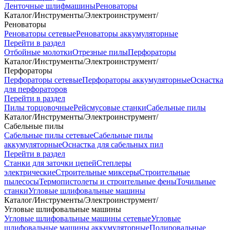
Ленточные шлифмашины
Реноваторы
Каталог
/
Инструменты
/
Электроинструмент
/
Реноваторы
Реноваторы сетевые
Реноваторы аккумуляторные
Перейти в раздел
Отбойные молотки
Отрезные пилы
Перфораторы
Каталог
/
Инструменты
/
Электроинструмент
/
Перфораторы
Перфораторы сетевые
Перфораторы аккумуляторные
Оснастка
для перфораторов
Перейти в раздел
Пилы торцовочные
Рейсмусовые станки
Сабельные пилы
Каталог
/
Инструменты
/
Электроинструмент
/
Сабельные пилы
Сабельные пилы сетевые
Сабельные пилы
аккумуляторные
Оснастка для сабельных пил
Перейти в раздел
Станки для заточки цепей
Степлеры
электрические
Строительные миксеры
Строительные
пылесосы
Термопистолеты и строительные фены
Точильные
станки
Угловые шлифовальные машины
Каталог
/
Инструменты
/
Электроинструмент
/
Угловые шлифовальные машины
Угловые шлифовальные машины сетевые
Угловые
шлифовальные машины аккумуляторные
Полировальные