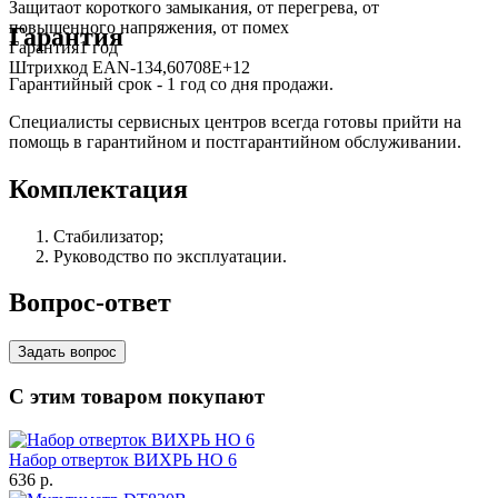
Защита
от короткого замыкания, от перегрева, от
повышенного напряжения, от помех
Гарантия
Гарантия
1 год
Штрихкод EAN-13
4,60708E+12
Гарантийный срок - 1 год со дня продажи.
Специалисты сервисных центров всегда готовы прийти на
помощь в гарантийном и постгарантийном обслуживании.
Комплектация
Стабилизатор;
Руководство по эксплуатации.
Вопрос-ответ
Задать вопрос
С этим товаром покупают
Набор отверток ВИХРЬ НО 6
636
p.