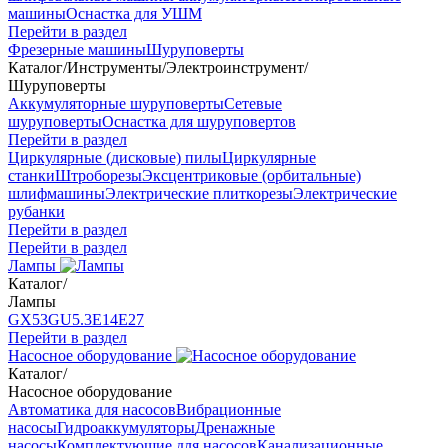
машины
Оснастка для УШМ
Перейти в раздел
Фрезерные машины
Шуруповерты
Каталог
/
Инструменты
/
Электроинструмент
/
Шуруповерты
Аккумуляторные шуруповерты
Сетевые
шуруповерты
Оснастка для шуруповертов
Перейти в раздел
Циркулярные (дисковые) пилы
Циркулярные
станки
Штроборезы
Эксцентриковые (орбитальные)
шлифмашины
Электрические плиткорезы
Электрические
рубанки
Перейти в раздел
Перейти в раздел
Лампы
Каталог
/
Лампы
GX53
GU5.3
Е14
Е27
Перейти в раздел
Насосное оборудование
Каталог
/
Насосное оборудование
Автоматика для насосов
Вибрационные
насосы
Гидроаккумуляторы
Дренажные
насосы
Комплектующие для насосов
Канализационные