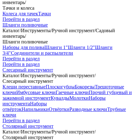
инвентарь
/
Тачки и колеса
Колеса для тачек
Тачки
Перейти в раздел
Шланги поливочные
Каталог
/
Инструменты
/
Ручной инструмент
/
Садовый
инвентарь
/
Шланги поливочные
Наборы для полива
Шланги 1"
Шланги 1/2"
Шланги
3/4"
Соединители и распылители
Перейти в раздел
Перейти в раздел
Слесарный инструмент
Каталог
/
Инструменты
/
Ручной инструмент
/
Слесарный инструмент
Клещи переставные
Плоскогубцы
Бокорезы
Трещоточные
ключи
Имбусовые ключи
Гаечные ключи
Прочий губцевый и
зажимной инструмент
Кувалды
Молотки
Наборы
инструмента
Наборы
отвёрток
Напильники
Отвёртки
Разводные ключи
Трубные
ключи
Перейти в раздел
Столярный инструмент
Каталог
/
Инструменты
/
Ручной инструмент
/
Столярный инструмент