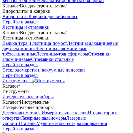
Бензорезы
Бетономешалки
Виброплиты и коврики
Каталог
/
Все для строительства
/
Виброплиты и коврики
Виброплиты
Коврики для виброплит
Перейти в раздел
Лестницы и стремянки
Каталог
/
Все для строительства
/
Лестницы и стремянки
Вышка-тура и лестница-помост
Лестницы алюминиевые
двухсекционные
Лестницы алюминиевые
трёхсекционные
Лестницы-трансформеры
Стремянки
алюминиевые
Стремянки стальные
Перейти в раздел
Стеклодомкраты и вакуумные присоски
Перейти в раздел
Инструменты
Каталог
/
Инструменты
Измерительные приборы
Каталог
/
Инструменты
/
Измерительные приборы
Детекторы металла
Измерительные клещи
Индикаторные
отвертки
Лазерные дальномеры
Лазерные
уровни
Штативы
Мультиметры
Тестеры напряжения
Перейти в раздел