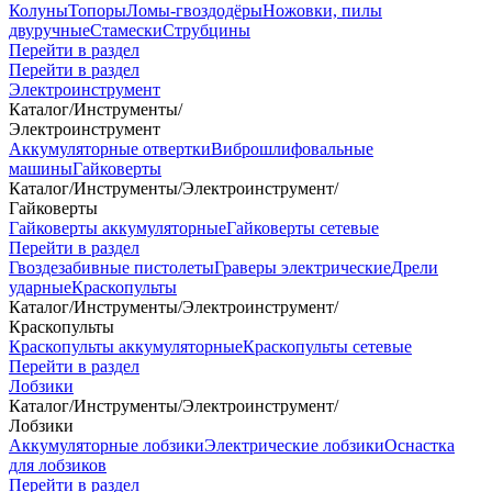
Колуны
Топоры
Ломы-гвоздодёры
Ножовки, пилы
двуручные
Стамески
Струбцины
Перейти в раздел
Перейти в раздел
Электроинструмент
Каталог
/
Инструменты
/
Электроинструмент
Аккумуляторные отвертки
Виброшлифовальные
машины
Гайковерты
Каталог
/
Инструменты
/
Электроинструмент
/
Гайковерты
Гайковерты аккумуляторные
Гайковерты сетевые
Перейти в раздел
Гвоздезабивные пистолеты
Граверы электрические
Дрели
ударные
Краскопульты
Каталог
/
Инструменты
/
Электроинструмент
/
Краскопульты
Краскопульты аккумуляторные
Краскопульты сетевые
Перейти в раздел
Лобзики
Каталог
/
Инструменты
/
Электроинструмент
/
Лобзики
Аккумуляторные лобзики
Электрические лобзики
Оснастка
для лобзиков
Перейти в раздел