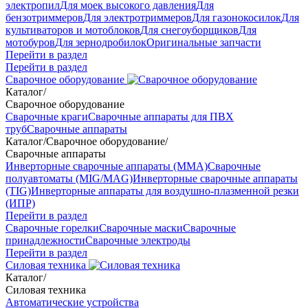
электропил
Для моек высокого давления
Для
бензотриммеров
Для электротриммеров
Для газонокосилок
Для
культиваторов и мотоблоков
Для снегоуборщиков
Для
мотобуров
Для зернодробилок
Оригинальные запчасти
Перейти в раздел
Перейти в раздел
Сварочное оборудование
Каталог
/
Сварочное оборудование
Сварочные краги
Сварочные аппараты для ПВХ
труб
Сварочные аппараты
Каталог
/
Сварочное оборудование
/
Сварочные аппараты
Инверторные сварочные аппараты (ММА)
Сварочные
полуавтоматы (MIG/MAG)
Инверторные сварочные аппараты
(TIG)
Инверторные аппараты для воздушно-плазменной резки
(ИПР)
Перейти в раздел
Сварочные горелки
Сварочные маски
Сварочные
принадлежности
Сварочные электроды
Перейти в раздел
Силовая техника
Каталог
/
Силовая техника
Автоматические устройства