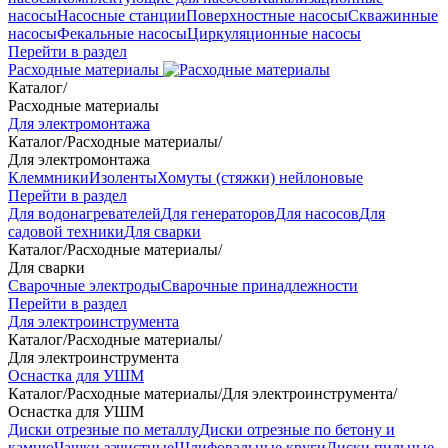
насосы
Насосные станции
Поверхностные насосы
Скважинные
насосы
Фекальные насосы
Циркуляционные насосы
Перейти в раздел
Расходные материалы
Каталог
/
Расходные материалы
Для электромонтажа
Каталог
/
Расходные материалы
/
Для электромонтажа
Клеммники
Изоленты
Хомуты (стяжки) нейлоновые
Перейти в раздел
Для водонагревателей
Для генераторов
Для насосов
Для
садовой техники
Для сварки
Каталог
/
Расходные материалы
/
Для сварки
Сварочные электроды
Сварочные принадлежности
Перейти в раздел
Для электроинструмента
Каталог
/
Расходные материалы
/
Для электроинструмента
Оснастка для УШМ
Каталог
/
Расходные материалы
/
Для электроинструмента
/
Оснастка для УШМ
Диски отрезные по металлу
Диски отрезные по бетону и
камню
Чашки зачистные
Шлифовальные круги
Диски пильные