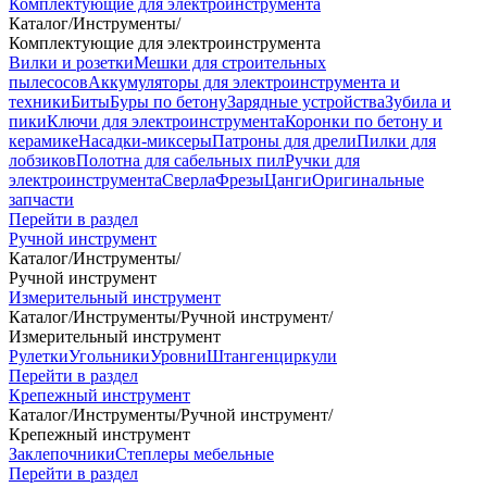
Комплектующие для электроинструмента
Каталог
/
Инструменты
/
Комплектующие для электроинструмента
Вилки и розетки
Мешки для строительных
пылесосов
Аккумуляторы для электроинструмента и
техники
Биты
Буры по бетону
Зарядные устройства
Зубила и
пики
Ключи для электроинструмента
Коронки по бетону и
керамике
Насадки-миксеры
Патроны для дрели
Пилки для
лобзиков
Полотна для сабельных пил
Ручки для
электроинструмента
Сверла
Фрезы
Цанги
Оригинальные
запчасти
Перейти в раздел
Ручной инструмент
Каталог
/
Инструменты
/
Ручной инструмент
Измерительный инструмент
Каталог
/
Инструменты
/
Ручной инструмент
/
Измерительный инструмент
Рулетки
Угольники
Уровни
Штангенциркули
Перейти в раздел
Крепежный инструмент
Каталог
/
Инструменты
/
Ручной инструмент
/
Крепежный инструмент
Заклепочники
Степлеры мебельные
Перейти в раздел