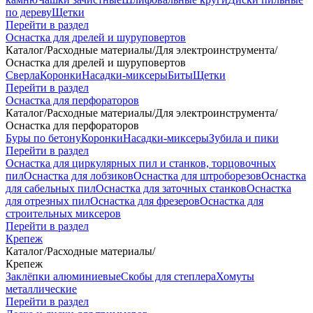
по дереву
Щетки
Перейти в раздел
Оснастка для дрелей и шуруповертов
Каталог
/
Расходные материалы
/
Для электроинструмента
/
Оснастка для дрелей и шуруповертов
Сверла
Коронки
Насадки-миксеры
Биты
Щетки
Перейти в раздел
Оснастка для перфораторов
Каталог
/
Расходные материалы
/
Для электроинструмента
/
Оснастка для перфораторов
Буры по бетону
Коронки
Насадки-миксеры
Зубила и пики
Перейти в раздел
Оснастка для циркулярных пил и станков, торцовочных
пил
Оснастка для лобзиков
Оснастка для штроборезов
Оснастка
для сабельных пил
Оснастка для заточных станков
Оснастка
для отрезных пил
Оснастка для фрезеров
Оснастка для
строительных миксеров
Перейти в раздел
Крепеж
Каталог
/
Расходные материалы
/
Крепеж
Заклёпки алюминиевые
Скобы для степлера
Хомуты
металлические
Перейти в раздел