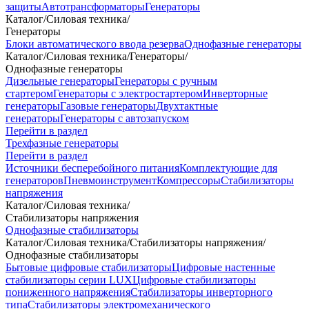
защиты
Автотрансформаторы
Генераторы
Каталог
/
Силовая техника
/
Генераторы
Блоки автоматического ввода резерва
Однофазные генераторы
Каталог
/
Силовая техника
/
Генераторы
/
Однофазные генераторы
Дизельные генераторы
Генераторы с ручным
стартером
Генераторы с электростартером
Инверторные
генераторы
Газовые генераторы
Двухтактные
генераторы
Генераторы с автозапуском
Перейти в раздел
Трехфазные генераторы
Перейти в раздел
Источники бесперебойного питания
Комплектующие для
генераторов
Пневмоинструмент
Компрессоры
Стабилизаторы
напряжения
Каталог
/
Силовая техника
/
Стабилизаторы напряжения
Однофазные стабилизаторы
Каталог
/
Силовая техника
/
Стабилизаторы напряжения
/
Однофазные стабилизаторы
Бытовые цифровые стабилизаторы
Цифровые настенные
стабилизаторы серии LUX
Цифровые стабилизаторы
пониженного напряжения
Стабилизаторы инверторного
типа
Стабилизаторы электромеханического