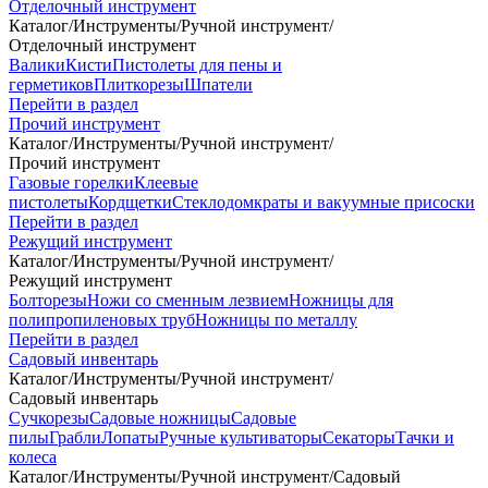
Отделочный инструмент
Каталог
/
Инструменты
/
Ручной инструмент
/
Отделочный инструмент
Валики
Кисти
Пистолеты для пены и
герметиков
Плиткорезы
Шпатели
Перейти в раздел
Прочий инструмент
Каталог
/
Инструменты
/
Ручной инструмент
/
Прочий инструмент
Газовые горелки
Клеевые
пистолеты
Кордщетки
Стеклодомкраты и вакуумные присоски
Перейти в раздел
Режущий инструмент
Каталог
/
Инструменты
/
Ручной инструмент
/
Режущий инструмент
Болторезы
Ножи со сменным лезвием
Ножницы для
полипропиленовых труб
Ножницы по металлу
Перейти в раздел
Садовый инвентарь
Каталог
/
Инструменты
/
Ручной инструмент
/
Садовый инвентарь
Сучкорезы
Садовые ножницы
Садовые
пилы
Грабли
Лопаты
Ручные культиваторы
Секаторы
Тачки и
колеса
Каталог
/
Инструменты
/
Ручной инструмент
/
Садовый