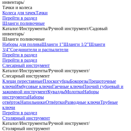
инвентарь
/
Тачки и колеса
Колеса для тачек
Тачки
Перейти в раздел
Шланги поливочные
Каталог
/
Инструменты
/
Ручной инструмент
/
Садовый
инвентарь
/
Шланги поливочные
Наборы для полива
Шланги 1"
Шланги 1/2"
Шланги
3/4"
Соединители и распылители
Перейти в раздел
Перейти в раздел
Слесарный инструмент
Каталог
/
Инструменты
/
Ручной инструмент
/
Слесарный инструмент
Клещи переставные
Плоскогубцы
Бокорезы
Трещоточные
ключи
Имбусовые ключи
Гаечные ключи
Прочий губцевый и
зажимной инструмент
Кувалды
Молотки
Наборы
инструмента
Наборы
отвёрток
Напильники
Отвёртки
Разводные ключи
Трубные
ключи
Перейти в раздел
Столярный инструмент
Каталог
/
Инструменты
/
Ручной инструмент
/
Столярный инструмент