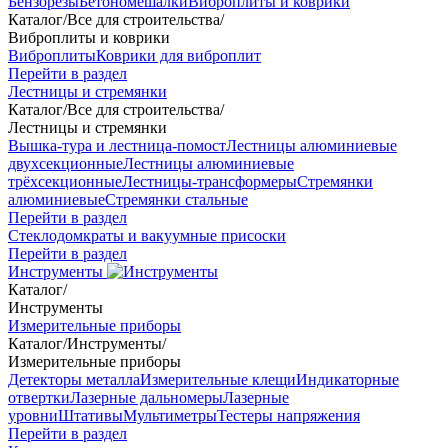
Бензорезы
Бетономешалки
Виброплиты и коврики
Каталог
/
Все для строительства
/
Виброплиты и коврики
Виброплиты
Коврики для виброплит
Перейти в раздел
Лестницы и стремянки
Каталог
/
Все для строительства
/
Лестницы и стремянки
Вышка-тура и лестница-помост
Лестницы алюминиевые
двухсекционные
Лестницы алюминиевые
трёхсекционные
Лестницы-трансформеры
Стремянки
алюминиевые
Стремянки стальные
Перейти в раздел
Стеклодомкраты и вакуумные присоски
Перейти в раздел
Инструменты
Каталог
/
Инструменты
Измерительные приборы
Каталог
/
Инструменты
/
Измерительные приборы
Детекторы металла
Измерительные клещи
Индикаторные
отвертки
Лазерные дальномеры
Лазерные
уровни
Штативы
Мультиметры
Тестеры напряжения
Перейти в раздел