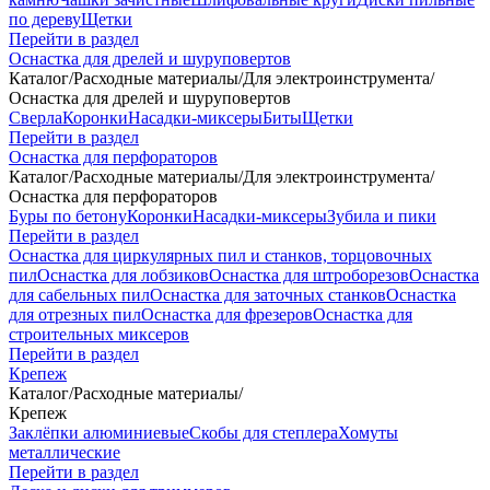
по дереву
Щетки
Перейти в раздел
Оснастка для дрелей и шуруповертов
Каталог
/
Расходные материалы
/
Для электроинструмента
/
Оснастка для дрелей и шуруповертов
Сверла
Коронки
Насадки-миксеры
Биты
Щетки
Перейти в раздел
Оснастка для перфораторов
Каталог
/
Расходные материалы
/
Для электроинструмента
/
Оснастка для перфораторов
Буры по бетону
Коронки
Насадки-миксеры
Зубила и пики
Перейти в раздел
Оснастка для циркулярных пил и станков, торцовочных
пил
Оснастка для лобзиков
Оснастка для штроборезов
Оснастка
для сабельных пил
Оснастка для заточных станков
Оснастка
для отрезных пил
Оснастка для фрезеров
Оснастка для
строительных миксеров
Перейти в раздел
Крепеж
Каталог
/
Расходные материалы
/
Крепеж
Заклёпки алюминиевые
Скобы для степлера
Хомуты
металлические
Перейти в раздел