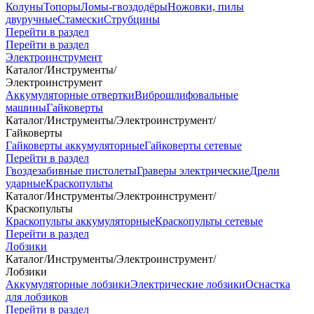
Колуны
Топоры
Ломы-гвоздодёры
Ножовки, пилы
двуручные
Стамески
Струбцины
Перейти в раздел
Перейти в раздел
Электроинструмент
Каталог
/
Инструменты
/
Электроинструмент
Аккумуляторные отвертки
Виброшлифовальные
машины
Гайковерты
Каталог
/
Инструменты
/
Электроинструмент
/
Гайковерты
Гайковерты аккумуляторные
Гайковерты сетевые
Перейти в раздел
Гвоздезабивные пистолеты
Граверы электрические
Дрели
ударные
Краскопульты
Каталог
/
Инструменты
/
Электроинструмент
/
Краскопульты
Краскопульты аккумуляторные
Краскопульты сетевые
Перейти в раздел
Лобзики
Каталог
/
Инструменты
/
Электроинструмент
/
Лобзики
Аккумуляторные лобзики
Электрические лобзики
Оснастка
для лобзиков
Перейти в раздел