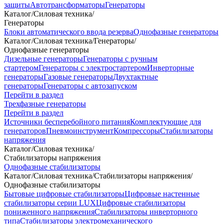
защиты
Автотрансформаторы
Генераторы
Каталог
/
Силовая техника
/
Генераторы
Блоки автоматического ввода резерва
Однофазные генераторы
Каталог
/
Силовая техника
/
Генераторы
/
Однофазные генераторы
Дизельные генераторы
Генераторы с ручным
стартером
Генераторы с электростартером
Инверторные
генераторы
Газовые генераторы
Двухтактные
генераторы
Генераторы с автозапуском
Перейти в раздел
Трехфазные генераторы
Перейти в раздел
Источники бесперебойного питания
Комплектующие для
генераторов
Пневмоинструмент
Компрессоры
Стабилизаторы
напряжения
Каталог
/
Силовая техника
/
Стабилизаторы напряжения
Однофазные стабилизаторы
Каталог
/
Силовая техника
/
Стабилизаторы напряжения
/
Однофазные стабилизаторы
Бытовые цифровые стабилизаторы
Цифровые настенные
стабилизаторы серии LUX
Цифровые стабилизаторы
пониженного напряжения
Стабилизаторы инверторного
типа
Стабилизаторы электромеханического