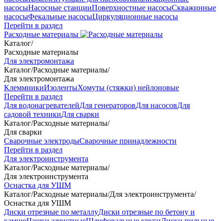
насосы
Насосные станции
Поверхностные насосы
Скважинные
насосы
Фекальные насосы
Циркуляционные насосы
Перейти в раздел
Расходные материалы
Каталог
/
Расходные материалы
Для электромонтажа
Каталог
/
Расходные материалы
/
Для электромонтажа
Клеммники
Изоленты
Хомуты (стяжки) нейлоновые
Перейти в раздел
Для водонагревателей
Для генераторов
Для насосов
Для
садовой техники
Для сварки
Каталог
/
Расходные материалы
/
Для сварки
Сварочные электроды
Сварочные принадлежности
Перейти в раздел
Для электроинструмента
Каталог
/
Расходные материалы
/
Для электроинструмента
Оснастка для УШМ
Каталог
/
Расходные материалы
/
Для электроинструмента
/
Оснастка для УШМ
Диски отрезные по металлу
Диски отрезные по бетону и
камню
Чашки зачистные
Шлифовальные круги
Диски пильные