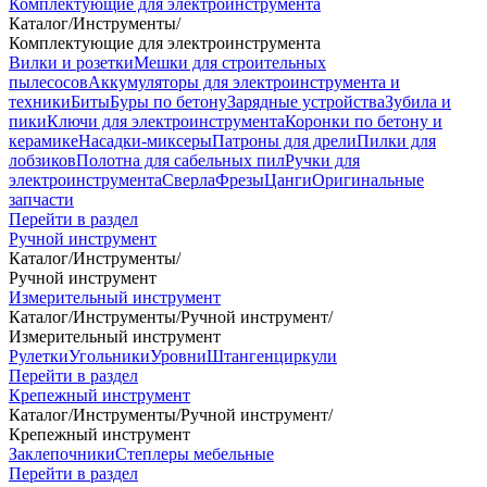
Комплектующие для электроинструмента
Каталог
/
Инструменты
/
Комплектующие для электроинструмента
Вилки и розетки
Мешки для строительных
пылесосов
Аккумуляторы для электроинструмента и
техники
Биты
Буры по бетону
Зарядные устройства
Зубила и
пики
Ключи для электроинструмента
Коронки по бетону и
керамике
Насадки-миксеры
Патроны для дрели
Пилки для
лобзиков
Полотна для сабельных пил
Ручки для
электроинструмента
Сверла
Фрезы
Цанги
Оригинальные
запчасти
Перейти в раздел
Ручной инструмент
Каталог
/
Инструменты
/
Ручной инструмент
Измерительный инструмент
Каталог
/
Инструменты
/
Ручной инструмент
/
Измерительный инструмент
Рулетки
Угольники
Уровни
Штангенциркули
Перейти в раздел
Крепежный инструмент
Каталог
/
Инструменты
/
Ручной инструмент
/
Крепежный инструмент
Заклепочники
Степлеры мебельные
Перейти в раздел