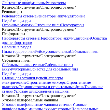
Ленточные шлифмашины
Реноваторы
Каталог
/
Инструменты
/
Электроинструмент
/
Реноваторы
Реноваторы сетевые
Реноваторы аккумуляторные
Перейти в раздел
Отбойные молотки
Отрезные пилы
Перфораторы
Каталог
/
Инструменты
/
Электроинструмент
/
Перфораторы
Перфораторы сетевые
Перфораторы аккумуляторные
Оснастка
для перфораторов
Перейти в раздел
Пилы торцовочные
Рейсмусовые станки
Сабельные пилы
Каталог
/
Инструменты
/
Электроинструмент
/
Сабельные пилы
Сабельные пилы сетевые
Сабельные пилы
аккумуляторные
Оснастка для сабельных пил
Перейти в раздел
Станки для заточки цепей
Степлеры
электрические
Строительные миксеры
Строительные
пылесосы
Термопистолеты и строительные фены
Точильные
станки
Угловые шлифовальные машины
Каталог
/
Инструменты
/
Электроинструмент
/
Угловые шлифовальные машины
Угловые шлифовальные машины сетевые
Угловые
шлифовальные машины аккумуляторные
Полировальные