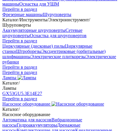
машины
Оснастка для УШМ
Перейти в раздел
Фрезерные машины
Шуруповерты
Каталог
/
Инструменты
/
Электроинструмент
/
Шуруповерты
Аккумуляторные шуруповерты
Сетевые
шуруповерты
Оснастка для шуруповертов
Перейти в раздел
Циркулярные (дисковые) пилы
Циркулярные
станки
Штроборезы
Эксцентриковые (орбитальные)
шлифмашины
Электрические плиткорезы
Электрические
рубанки
Перейти в раздел
Перейти в раздел
Лампы
Каталог
/
Лампы
GX53
GU5.3
Е14
Е27
Перейти в раздел
Насосное оборудование
Каталог
/
Насосное оборудование
Автоматика для насосов
Вибрационные
насосы
Гидроаккумуляторы
Дренажные
насосы
Комплектующие для насосов
Канализационные