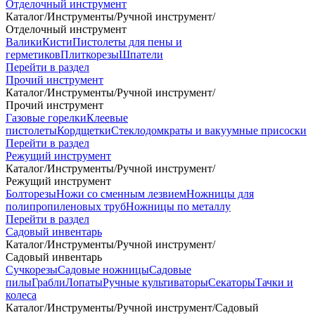
Отделочный инструмент
Каталог
/
Инструменты
/
Ручной инструмент
/
Отделочный инструмент
Валики
Кисти
Пистолеты для пены и
герметиков
Плиткорезы
Шпатели
Перейти в раздел
Прочий инструмент
Каталог
/
Инструменты
/
Ручной инструмент
/
Прочий инструмент
Газовые горелки
Клеевые
пистолеты
Кордщетки
Стеклодомкраты и вакуумные присоски
Перейти в раздел
Режущий инструмент
Каталог
/
Инструменты
/
Ручной инструмент
/
Режущий инструмент
Болторезы
Ножи со сменным лезвием
Ножницы для
полипропиленовых труб
Ножницы по металлу
Перейти в раздел
Садовый инвентарь
Каталог
/
Инструменты
/
Ручной инструмент
/
Садовый инвентарь
Сучкорезы
Садовые ножницы
Садовые
пилы
Грабли
Лопаты
Ручные культиваторы
Секаторы
Тачки и
колеса
Каталог
/
Инструменты
/
Ручной инструмент
/
Садовый