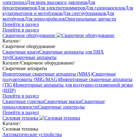
электропил
Для моек высокого давления
Для
бензотриммеров
Для электротриммеров
Для газонокосилок
Для
культиваторов и мотоблоков
Для снегоуборщиков
Для
мотобуров
Для зернодробилок
Оригинальные запчасти
Перейти в раздел
Перейти в раздел
Сварочное оборудование
Каталог
/
Сварочное оборудование
Сварочные краги
Сварочные аппараты для ПВХ
труб
Сварочные аппараты
Каталог
/
Сварочное оборудование
/
Сварочные аппараты
Инверторные сварочные аппараты (ММА)
Сварочные
полуавтоматы (MIG/MAG)
Инверторные сварочные аппараты
(TIG)
Инверторные аппараты для воздушно-плазменной резки
(ИПР)
Перейти в раздел
Сварочные горелки
Сварочные маски
Сварочные
принадлежности
Сварочные электроды
Перейти в раздел
Силовая техника
Каталог
/
Силовая техника
Автоматические устройства