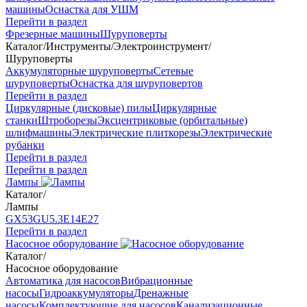
машины
Оснастка для УШМ
Перейти в раздел
Фрезерные машины
Шуруповерты
Каталог
/
Инструменты
/
Электроинструмент
/
Шуруповерты
Аккумуляторные шуруповерты
Сетевые
шуруповерты
Оснастка для шуруповертов
Перейти в раздел
Циркулярные (дисковые) пилы
Циркулярные
станки
Штроборезы
Эксцентриковые (орбитальные)
шлифмашины
Электрические плиткорезы
Электрические
рубанки
Перейти в раздел
Перейти в раздел
Лампы
Каталог
/
Лампы
GX53
GU5.3
Е14
Е27
Перейти в раздел
Насосное оборудование
Каталог
/
Насосное оборудование
Автоматика для насосов
Вибрационные
насосы
Гидроаккумуляторы
Дренажные
насосы
Комплектующие для насосов
Канализационные