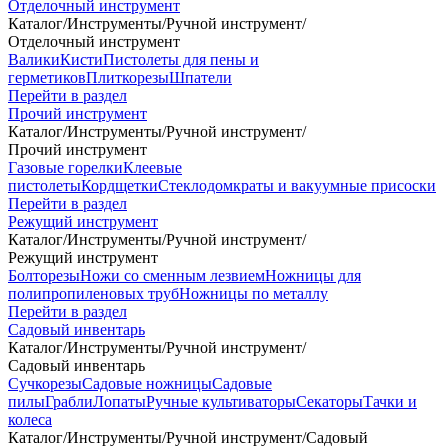
Отделочный инструмент
Каталог
/
Инструменты
/
Ручной инструмент
/
Отделочный инструмент
Валики
Кисти
Пистолеты для пены и
герметиков
Плиткорезы
Шпатели
Перейти в раздел
Прочий инструмент
Каталог
/
Инструменты
/
Ручной инструмент
/
Прочий инструмент
Газовые горелки
Клеевые
пистолеты
Кордщетки
Стеклодомкраты и вакуумные присоски
Перейти в раздел
Режущий инструмент
Каталог
/
Инструменты
/
Ручной инструмент
/
Режущий инструмент
Болторезы
Ножи со сменным лезвием
Ножницы для
полипропиленовых труб
Ножницы по металлу
Перейти в раздел
Садовый инвентарь
Каталог
/
Инструменты
/
Ручной инструмент
/
Садовый инвентарь
Сучкорезы
Садовые ножницы
Садовые
пилы
Грабли
Лопаты
Ручные культиваторы
Секаторы
Тачки и
колеса
Каталог
/
Инструменты
/
Ручной инструмент
/
Садовый