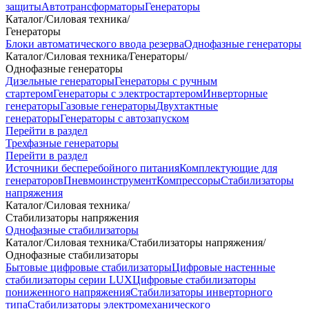
защиты
Автотрансформаторы
Генераторы
Каталог
/
Силовая техника
/
Генераторы
Блоки автоматического ввода резерва
Однофазные генераторы
Каталог
/
Силовая техника
/
Генераторы
/
Однофазные генераторы
Дизельные генераторы
Генераторы с ручным
стартером
Генераторы с электростартером
Инверторные
генераторы
Газовые генераторы
Двухтактные
генераторы
Генераторы с автозапуском
Перейти в раздел
Трехфазные генераторы
Перейти в раздел
Источники бесперебойного питания
Комплектующие для
генераторов
Пневмоинструмент
Компрессоры
Стабилизаторы
напряжения
Каталог
/
Силовая техника
/
Стабилизаторы напряжения
Однофазные стабилизаторы
Каталог
/
Силовая техника
/
Стабилизаторы напряжения
/
Однофазные стабилизаторы
Бытовые цифровые стабилизаторы
Цифровые настенные
стабилизаторы серии LUX
Цифровые стабилизаторы
пониженного напряжения
Стабилизаторы инверторного
типа
Стабилизаторы электромеханического