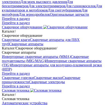
электропил
Для моек высокого давления
Для
бензотриммеров
Для электротриммеров
Для газонокосилок
Для
культиваторов и мотоблоков
Для снегоуборщиков
Для
мотобуров
Для зернодробилок
Оригинальные запчасти
Перейти в раздел
Перейти в раздел
Сварочное оборудование
Каталог
/
Сварочное оборудование
Сварочные краги
Сварочные аппараты для ПВХ
труб
Сварочные аппараты
Каталог
/
Сварочное оборудование
/
Сварочные аппараты
Инверторные сварочные аппараты (ММА)
Сварочные
полуавтоматы (MIG/MAG)
Инверторные сварочные аппараты
(TIG)
Инверторные аппараты для воздушно-плазменной резки
(ИПР)
Перейти в раздел
Сварочные горелки
Сварочные маски
Сварочные
принадлежности
Сварочные электроды
Перейти в раздел
Силовая техника
Каталог
/
Силовая техника
Автоматические устройства