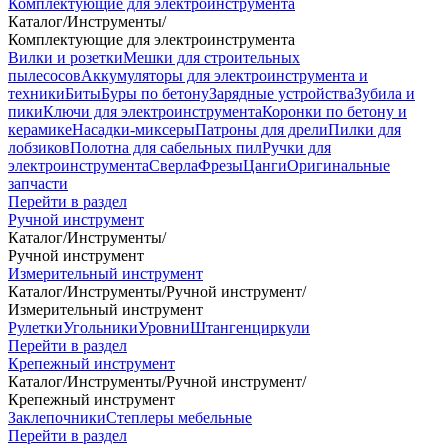
Комплектующие для электроинструмента
Каталог
/
Инструменты
/
Комплектующие для электроинструмента
Вилки и розетки
Мешки для строительных
пылесосов
Аккумуляторы для электроинструмента и
техники
Биты
Буры по бетону
Зарядные устройства
Зубила и
пики
Ключи для электроинструмента
Коронки по бетону и
керамике
Насадки-миксеры
Патроны для дрели
Пилки для
лобзиков
Полотна для сабельных пил
Ручки для
электроинструмента
Сверла
Фрезы
Цанги
Оригинальные
запчасти
Перейти в раздел
Ручной инструмент
Каталог
/
Инструменты
/
Ручной инструмент
Измерительный инструмент
Каталог
/
Инструменты
/
Ручной инструмент
/
Измерительный инструмент
Рулетки
Угольники
Уровни
Штангенциркули
Перейти в раздел
Крепежный инструмент
Каталог
/
Инструменты
/
Ручной инструмент
/
Крепежный инструмент
Заклепочники
Степлеры мебельные
Перейти в раздел