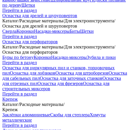
по дереву
Щетки
Перейти в раздел
Оснастка для дрелей и шуруповертов
Каталог
/
Расходные материалы
/
Для электроинструмента
/
Оснастка для дрелей и шуруповертов
Сверла
Коронки
Насадки-миксеры
Биты
Щетки
Перейти в раздел
Оснастка для перфораторов
Каталог
/
Расходные материалы
/
Для электроинструмента
/
Оснастка для перфораторов
Буры по бетону
Коронки
Насадки-миксеры
Зубила и пики
Перейти в раздел
Оснастка для циркулярных пил и станков, торцовочных
пил
Оснастка для лобзиков
Оснастка для штроборезов
Оснастка
для сабельных пил
Оснастка для заточных станков
Оснастка
для отрезных пил
Оснастка для фрезеров
Оснастка для
строительных миксеров
Перейти в раздел
Крепеж
Каталог
/
Расходные материалы
/
Крепеж
Заклёпки алюминиевые
Скобы для степлера
Хомуты
металлические
Перейти в раздел