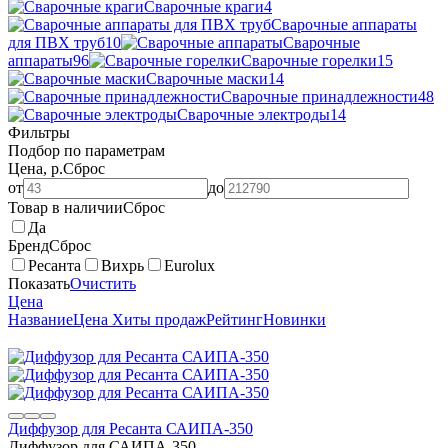
Сварочные краги
4
Сварочные аппараты
для ПВХ труб
10
Сварочные
аппараты
96
Сварочные горелки
15
Сварочные маски
14
Сварочные принадлежности
48
Сварочные электроды
14
Фильтры
Подбор по параметрам
Цена, р.
Сброс
от
до
Товар в наличии
Сброс
Да
Бренд
Сброс
Ресанта
Вихрь
Eurolux
Показать
Очистить
Цена
Название
Цена
Хиты продаж
Рейтинг
Новинки
Диффузор для Ресанта САИПА-350
Диффузор для САИПА-350