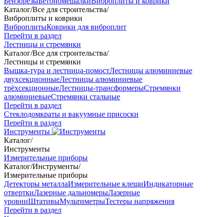
Бензорезы
Бетономешалки
Виброплиты и коврики
Каталог
/
Все для строительства
/
Виброплиты и коврики
Виброплиты
Коврики для виброплит
Перейти в раздел
Лестницы и стремянки
Каталог
/
Все для строительства
/
Лестницы и стремянки
Вышка-тура и лестница-помост
Лестницы алюминиевые
двухсекционные
Лестницы алюминиевые
трёхсекционные
Лестницы-трансформеры
Стремянки
алюминиевые
Стремянки стальные
Перейти в раздел
Стеклодомкраты и вакуумные присоски
Перейти в раздел
Инструменты
Каталог
/
Инструменты
Измерительные приборы
Каталог
/
Инструменты
/
Измерительные приборы
Детекторы металла
Измерительные клещи
Индикаторные
отвертки
Лазерные дальномеры
Лазерные
уровни
Штативы
Мультиметры
Тестеры напряжения
Перейти в раздел