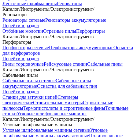
Ленточные шлифмашины
Реноваторы
Каталог
/
Инструменты
/
Электроинструмент
/
Реноваторы
Реноваторы сетевые
Реноваторы аккумуляторные
Перейти в раздел
Отбойные молотки
Отрезные пилы
Перфораторы
Каталог
/
Инструменты
/
Электроинструмент
/
Перфораторы
Перфораторы сетевые
Перфораторы аккумуляторные
Оснастка
для перфораторов
Перейти в раздел
Пилы торцовочные
Рейсмусовые станки
Сабельные пилы
Каталог
/
Инструменты
/
Электроинструмент
/
Сабельные пилы
Сабельные пилы сетевые
Сабельные пилы
аккумуляторные
Оснастка для сабельных пил
Перейти в раздел
Станки для заточки цепей
Степлеры
электрические
Строительные миксеры
Строительные
пылесосы
Термопистолеты и строительные фены
Точильные
станки
Угловые шлифовальные машины
Каталог
/
Инструменты
/
Электроинструмент
/
Угловые шлифовальные машины
Угловые шлифовальные машины сетевые
Угловые
шлифовальные машины аккумуляторные
Полировальные