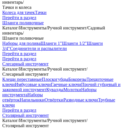
инвентарь
/
Тачки и колеса
Колеса для тачек
Тачки
Перейти в раздел
Шланги поливочные
Каталог
/
Инструменты
/
Ручной инструмент
/
Садовый
инвентарь
/
Шланги поливочные
Наборы для полива
Шланги 1"
Шланги 1/2"
Шланги
3/4"
Соединители и распылители
Перейти в раздел
Перейти в раздел
Слесарный инструмент
Каталог
/
Инструменты
/
Ручной инструмент
/
Слесарный инструмент
Клещи переставные
Плоскогубцы
Бокорезы
Трещоточные
ключи
Имбусовые ключи
Гаечные ключи
Прочий губцевый и
зажимной инструмент
Кувалды
Молотки
Наборы
инструмента
Наборы
отвёрток
Напильники
Отвёртки
Разводные ключи
Трубные
ключи
Перейти в раздел
Столярный инструмент
Каталог
/
Инструменты
/
Ручной инструмент
/
Столярный инструмент