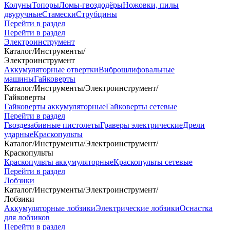
Колуны
Топоры
Ломы-гвоздодёры
Ножовки, пилы
двуручные
Стамески
Струбцины
Перейти в раздел
Перейти в раздел
Электроинструмент
Каталог
/
Инструменты
/
Электроинструмент
Аккумуляторные отвертки
Виброшлифовальные
машины
Гайковерты
Каталог
/
Инструменты
/
Электроинструмент
/
Гайковерты
Гайковерты аккумуляторные
Гайковерты сетевые
Перейти в раздел
Гвоздезабивные пистолеты
Граверы электрические
Дрели
ударные
Краскопульты
Каталог
/
Инструменты
/
Электроинструмент
/
Краскопульты
Краскопульты аккумуляторные
Краскопульты сетевые
Перейти в раздел
Лобзики
Каталог
/
Инструменты
/
Электроинструмент
/
Лобзики
Аккумуляторные лобзики
Электрические лобзики
Оснастка
для лобзиков
Перейти в раздел