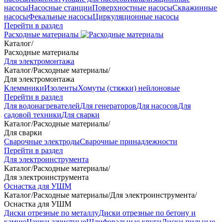
насосы
Насосные станции
Поверхностные насосы
Скважинные
насосы
Фекальные насосы
Циркуляционные насосы
Перейти в раздел
Расходные материалы
Каталог
/
Расходные материалы
Для электромонтажа
Каталог
/
Расходные материалы
/
Для электромонтажа
Клеммники
Изоленты
Хомуты (стяжки) нейлоновые
Перейти в раздел
Для водонагревателей
Для генераторов
Для насосов
Для
садовой техники
Для сварки
Каталог
/
Расходные материалы
/
Для сварки
Сварочные электроды
Сварочные принадлежности
Перейти в раздел
Для электроинструмента
Каталог
/
Расходные материалы
/
Для электроинструмента
Оснастка для УШМ
Каталог
/
Расходные материалы
/
Для электроинструмента
/
Оснастка для УШМ
Диски отрезные по металлу
Диски отрезные по бетону и
камню
Чашки зачистные
Шлифовальные круги
Диски пильные