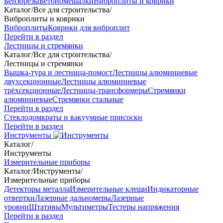
Бензорезы
Бетономешалки
Виброплиты и коврики
Каталог
/
Все для строительства
/
Виброплиты и коврики
Виброплиты
Коврики для виброплит
Перейти в раздел
Лестницы и стремянки
Каталог
/
Все для строительства
/
Лестницы и стремянки
Вышка-тура и лестница-помост
Лестницы алюминиевые
двухсекционные
Лестницы алюминиевые
трёхсекционные
Лестницы-трансформеры
Стремянки
алюминиевые
Стремянки стальные
Перейти в раздел
Стеклодомкраты и вакуумные присоски
Перейти в раздел
Инструменты
Каталог
/
Инструменты
Измерительные приборы
Каталог
/
Инструменты
/
Измерительные приборы
Детекторы металла
Измерительные клещи
Индикаторные
отвертки
Лазерные дальномеры
Лазерные
уровни
Штативы
Мультиметры
Тестеры напряжения
Перейти в раздел