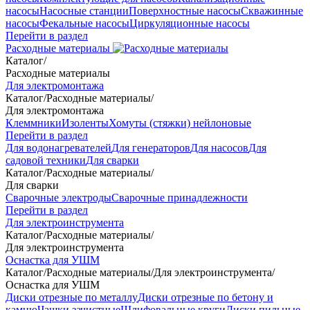
насосы
Насосные станции
Поверхностные насосы
Скважинные
насосы
Фекальные насосы
Циркуляционные насосы
Перейти в раздел
Расходные материалы
Каталог
/
Расходные материалы
Для электромонтажа
Каталог
/
Расходные материалы
/
Для электромонтажа
Клеммники
Изоленты
Хомуты (стяжки) нейлоновые
Перейти в раздел
Для водонагревателей
Для генераторов
Для насосов
Для
садовой техники
Для сварки
Каталог
/
Расходные материалы
/
Для сварки
Сварочные электроды
Сварочные принадлежности
Перейти в раздел
Для электроинструмента
Каталог
/
Расходные материалы
/
Для электроинструмента
Оснастка для УШМ
Каталог
/
Расходные материалы
/
Для электроинструмента
/
Оснастка для УШМ
Диски отрезные по металлу
Диски отрезные по бетону и
камню
Чашки зачистные
Шлифовальные круги
Диски пильные