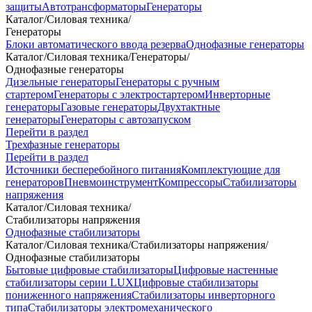
защиты
Автотрансформаторы
Генераторы
Каталог
/
Силовая техника
/
Генераторы
Блоки автоматического ввода резерва
Однофазные генераторы
Каталог
/
Силовая техника
/
Генераторы
/
Однофазные генераторы
Дизельные генераторы
Генераторы с ручным
стартером
Генераторы с электростартером
Инверторные
генераторы
Газовые генераторы
Двухтактные
генераторы
Генераторы с автозапуском
Перейти в раздел
Трехфазные генераторы
Перейти в раздел
Источники бесперебойного питания
Комплектующие для
генераторов
Пневмоинструмент
Компрессоры
Стабилизаторы
напряжения
Каталог
/
Силовая техника
/
Стабилизаторы напряжения
Однофазные стабилизаторы
Каталог
/
Силовая техника
/
Стабилизаторы напряжения
/
Однофазные стабилизаторы
Бытовые цифровые стабилизаторы
Цифровые настенные
стабилизаторы серии LUX
Цифровые стабилизаторы
пониженного напряжения
Стабилизаторы инверторного
типа
Стабилизаторы электромеханического