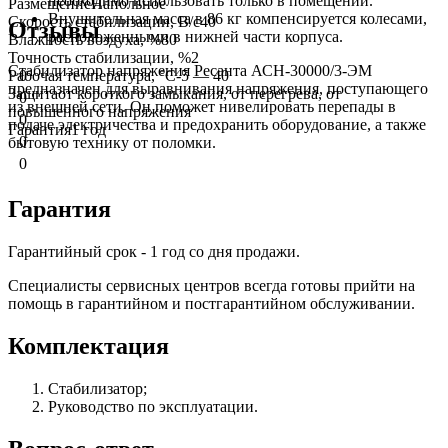
необходимо использовать только в помещении.
Размещение
Напольное
Внушительная масса в 86 кг компенсируется колесами,
Скорость стабилизации, В/с
40
Отзывы
расположенными в нижней части корпуса.
Влажность воздуха, %
80
Точность стабилизации, %
2
Стабилизатор напряжения Ресанта АСН-30000/3-ЭМ
Рабочая температура, °C
-5 — 40
0
предназначен для выравнивания напряжения, поступающего
Защита
от короткого замыкания, от перегрева, от
0
из внешней сети. Он поможет нивелировать перепады в
повышенного напряжения
0
подаче электричества и предохранить оборудование, а также
Гарантия
1 год
0
бытовую технику от поломки.
0
Гарантия
Гарантийный срок - 1 год со дня продажи.
Специалисты сервисных центров всегда готовы прийти на
помощь в гарантийном и постгарантийном обслуживании.
Комплектация
Стабилизатор;
Руководство по эксплуатации.