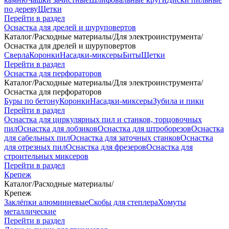
по дереву
Щетки
Перейти в раздел
Оснастка для дрелей и шуруповертов
Каталог
/
Расходные материалы
/
Для электроинструмента
/
Оснастка для дрелей и шуруповертов
Сверла
Коронки
Насадки-миксеры
Биты
Щетки
Перейти в раздел
Оснастка для перфораторов
Каталог
/
Расходные материалы
/
Для электроинструмента
/
Оснастка для перфораторов
Буры по бетону
Коронки
Насадки-миксеры
Зубила и пики
Перейти в раздел
Оснастка для циркулярных пил и станков, торцовочных
пил
Оснастка для лобзиков
Оснастка для штроборезов
Оснастка
для сабельных пил
Оснастка для заточных станков
Оснастка
для отрезных пил
Оснастка для фрезеров
Оснастка для
строительных миксеров
Перейти в раздел
Крепеж
Каталог
/
Расходные материалы
/
Крепеж
Заклёпки алюминиевые
Скобы для степлера
Хомуты
металлические
Перейти в раздел