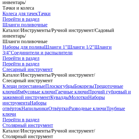
инвентарь
/
Тачки и колеса
Колеса для тачек
Тачки
Перейти в раздел
Шланги поливочные
Каталог
/
Инструменты
/
Ручной инструмент
/
Садовый
инвентарь
/
Шланги поливочные
Наборы для полива
Шланги 1"
Шланги 1/2"
Шланги
3/4"
Соединители и распылители
Перейти в раздел
Перейти в раздел
Слесарный инструмент
Каталог
/
Инструменты
/
Ручной инструмент
/
Слесарный инструмент
Клещи переставные
Плоскогубцы
Бокорезы
Трещоточные
ключи
Имбусовые ключи
Гаечные ключи
Прочий губцевый и
зажимной инструмент
Кувалды
Молотки
Наборы
инструмента
Наборы
отвёрток
Напильники
Отвёртки
Разводные ключи
Трубные
ключи
Перейти в раздел
Столярный инструмент
Каталог
/
Инструменты
/
Ручной инструмент
/
Столярный инструмент