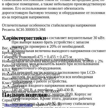
и офисное помещение, а также небольшую производственную
линию. Его использование позволит обезопасить
дорогостоящую бытовую технику и оборудование от поломки
из-за перепадов напряжения.
Отличительные особенности стабилизатора напряжения
Ресанта АСН-30000/3-ЭМ:
Характеристики
Мощность устройства составляет внушительные 30 кВт.
При выборе важно брать устройство с запасом
мощности примерно в 20% от необходимой.
Вес, кг
88.74 кг
Номинальная величина выходного напряжения составит
Бренд
Ресанта
380 В.
Габариты упаковки
0.475 × 0.455 × 0.475 м
Погрешность выходного напряжения всего 2%.
Номинальная величина выходного напряжения, В
380В ± 2%
Особенно этот показатель важен при использовании
Рабочая частота, Гц
50
высокоточного оборудования.
КПД, %
97
На передней части корпуса расположено три LCD-
Искажение синусоиды
Отсутствует
дисплея, на которых отражается вся необходимая
Высоковольтная защита, В
245±5
информация о работе устройства.
Класс защиты
IP20
Диапазон входного напряжения может варьироваться от
Дисплей
LCD
140 до 260 В, а линейное – 240-430 В.
Максимальная мощность, Вт
30000
Паспорт изделия
Устройство имеет класс защиты IP20. Корпус не
Тип расположения
Электромеханический
герметизирован. Кроме этого, диапазон рабочих
Серия
АСН
температур от -5 до +40 ℃. Поэтому стабилизатор
Тип напряжения
Трехфазное (380 В)
Паспорт изделия