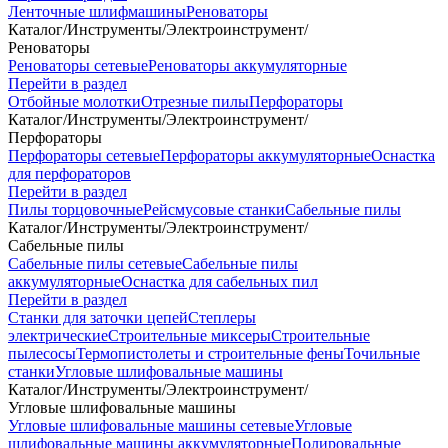
Ленточные шлифмашины
Реноваторы
Каталог
/
Инструменты
/
Электроинструмент
/
Реноваторы
Реноваторы сетевые
Реноваторы аккумуляторные
Перейти в раздел
Отбойные молотки
Отрезные пилы
Перфораторы
Каталог
/
Инструменты
/
Электроинструмент
/
Перфораторы
Перфораторы сетевые
Перфораторы аккумуляторные
Оснастка
для перфораторов
Перейти в раздел
Пилы торцовочные
Рейсмусовые станки
Сабельные пилы
Каталог
/
Инструменты
/
Электроинструмент
/
Сабельные пилы
Сабельные пилы сетевые
Сабельные пилы
аккумуляторные
Оснастка для сабельных пил
Перейти в раздел
Станки для заточки цепей
Степлеры
электрические
Строительные миксеры
Строительные
пылесосы
Термопистолеты и строительные фены
Точильные
станки
Угловые шлифовальные машины
Каталог
/
Инструменты
/
Электроинструмент
/
Угловые шлифовальные машины
Угловые шлифовальные машины сетевые
Угловые
шлифовальные машины аккумуляторные
Полировальные