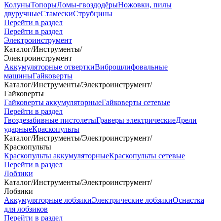
Колуны
Топоры
Ломы-гвоздодёры
Ножовки, пилы
двуручные
Стамески
Струбцины
Перейти в раздел
Перейти в раздел
Электроинструмент
Каталог
/
Инструменты
/
Электроинструмент
Аккумуляторные отвертки
Виброшлифовальные
машины
Гайковерты
Каталог
/
Инструменты
/
Электроинструмент
/
Гайковерты
Гайковерты аккумуляторные
Гайковерты сетевые
Перейти в раздел
Гвоздезабивные пистолеты
Граверы электрические
Дрели
ударные
Краскопульты
Каталог
/
Инструменты
/
Электроинструмент
/
Краскопульты
Краскопульты аккумуляторные
Краскопульты сетевые
Перейти в раздел
Лобзики
Каталог
/
Инструменты
/
Электроинструмент
/
Лобзики
Аккумуляторные лобзики
Электрические лобзики
Оснастка
для лобзиков
Перейти в раздел