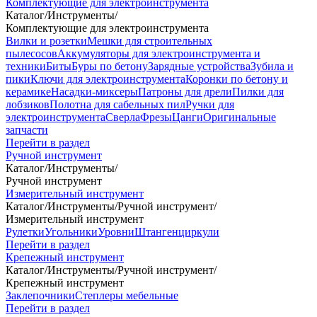
Комплектующие для электроинструмента
Каталог
/
Инструменты
/
Комплектующие для электроинструмента
Вилки и розетки
Мешки для строительных
пылесосов
Аккумуляторы для электроинструмента и
техники
Биты
Буры по бетону
Зарядные устройства
Зубила и
пики
Ключи для электроинструмента
Коронки по бетону и
керамике
Насадки-миксеры
Патроны для дрели
Пилки для
лобзиков
Полотна для сабельных пил
Ручки для
электроинструмента
Сверла
Фрезы
Цанги
Оригинальные
запчасти
Перейти в раздел
Ручной инструмент
Каталог
/
Инструменты
/
Ручной инструмент
Измерительный инструмент
Каталог
/
Инструменты
/
Ручной инструмент
/
Измерительный инструмент
Рулетки
Угольники
Уровни
Штангенциркули
Перейти в раздел
Крепежный инструмент
Каталог
/
Инструменты
/
Ручной инструмент
/
Крепежный инструмент
Заклепочники
Степлеры мебельные
Перейти в раздел