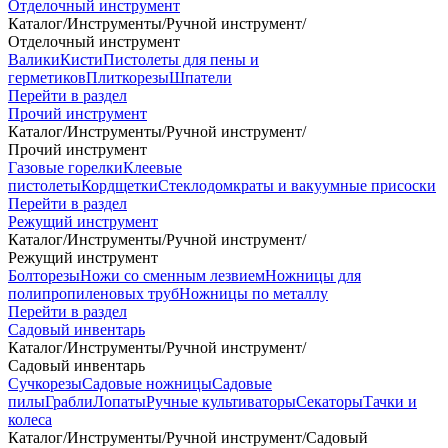
Отделочный инструмент
Каталог
/
Инструменты
/
Ручной инструмент
/
Отделочный инструмент
Валики
Кисти
Пистолеты для пены и
герметиков
Плиткорезы
Шпатели
Перейти в раздел
Прочий инструмент
Каталог
/
Инструменты
/
Ручной инструмент
/
Прочий инструмент
Газовые горелки
Клеевые
пистолеты
Кордщетки
Стеклодомкраты и вакуумные присоски
Перейти в раздел
Режущий инструмент
Каталог
/
Инструменты
/
Ручной инструмент
/
Режущий инструмент
Болторезы
Ножи со сменным лезвием
Ножницы для
полипропиленовых труб
Ножницы по металлу
Перейти в раздел
Садовый инвентарь
Каталог
/
Инструменты
/
Ручной инструмент
/
Садовый инвентарь
Сучкорезы
Садовые ножницы
Садовые
пилы
Грабли
Лопаты
Ручные культиваторы
Секаторы
Тачки и
колеса
Каталог
/
Инструменты
/
Ручной инструмент
/
Садовый