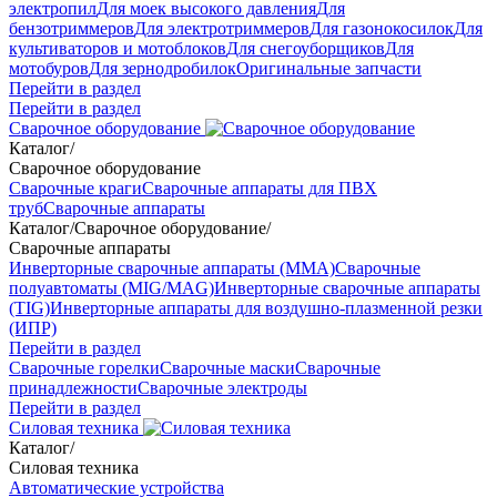
электропил
Для моек высокого давления
Для
бензотриммеров
Для электротриммеров
Для газонокосилок
Для
культиваторов и мотоблоков
Для снегоуборщиков
Для
мотобуров
Для зернодробилок
Оригинальные запчасти
Перейти в раздел
Перейти в раздел
Сварочное оборудование
Каталог
/
Сварочное оборудование
Сварочные краги
Сварочные аппараты для ПВХ
труб
Сварочные аппараты
Каталог
/
Сварочное оборудование
/
Сварочные аппараты
Инверторные сварочные аппараты (ММА)
Сварочные
полуавтоматы (MIG/MAG)
Инверторные сварочные аппараты
(TIG)
Инверторные аппараты для воздушно-плазменной резки
(ИПР)
Перейти в раздел
Сварочные горелки
Сварочные маски
Сварочные
принадлежности
Сварочные электроды
Перейти в раздел
Силовая техника
Каталог
/
Силовая техника
Автоматические устройства