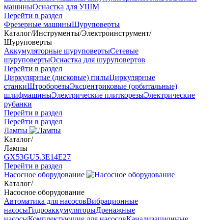
машины
Оснастка для УШМ
Перейти в раздел
Фрезерные машины
Шуруповерты
Каталог
/
Инструменты
/
Электроинструмент
/
Шуруповерты
Аккумуляторные шуруповерты
Сетевые
шуруповерты
Оснастка для шуруповертов
Перейти в раздел
Циркулярные (дисковые) пилы
Циркулярные
станки
Штроборезы
Эксцентриковые (орбитальные)
шлифмашины
Электрические плиткорезы
Электрические
рубанки
Перейти в раздел
Перейти в раздел
Лампы
Каталог
/
Лампы
GX53
GU5.3
Е14
Е27
Перейти в раздел
Насосное оборудование
Каталог
/
Насосное оборудование
Автоматика для насосов
Вибрационные
насосы
Гидроаккумуляторы
Дренажные
насосы
Комплектующие для насосов
Канализационные