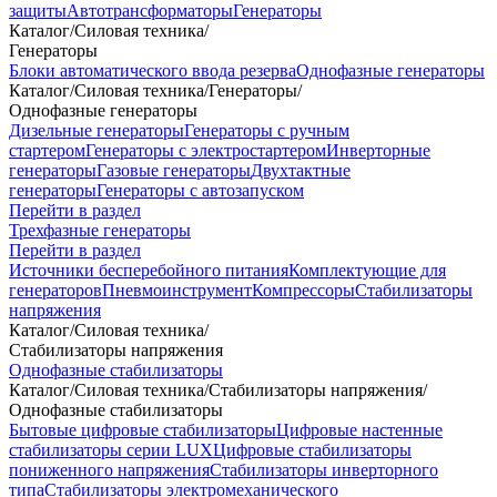
защиты
Автотрансформаторы
Генераторы
Каталог
/
Силовая техника
/
Генераторы
Блоки автоматического ввода резерва
Однофазные генераторы
Каталог
/
Силовая техника
/
Генераторы
/
Однофазные генераторы
Дизельные генераторы
Генераторы с ручным
стартером
Генераторы с электростартером
Инверторные
генераторы
Газовые генераторы
Двухтактные
генераторы
Генераторы с автозапуском
Перейти в раздел
Трехфазные генераторы
Перейти в раздел
Источники бесперебойного питания
Комплектующие для
генераторов
Пневмоинструмент
Компрессоры
Стабилизаторы
напряжения
Каталог
/
Силовая техника
/
Стабилизаторы напряжения
Однофазные стабилизаторы
Каталог
/
Силовая техника
/
Стабилизаторы напряжения
/
Однофазные стабилизаторы
Бытовые цифровые стабилизаторы
Цифровые настенные
стабилизаторы серии LUX
Цифровые стабилизаторы
пониженного напряжения
Стабилизаторы инверторного
типа
Стабилизаторы электромеханического