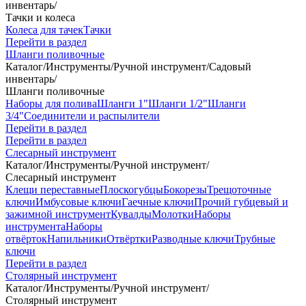
инвентарь
/
Тачки и колеса
Колеса для тачек
Тачки
Перейти в раздел
Шланги поливочные
Каталог
/
Инструменты
/
Ручной инструмент
/
Садовый
инвентарь
/
Шланги поливочные
Наборы для полива
Шланги 1"
Шланги 1/2"
Шланги
3/4"
Соединители и распылители
Перейти в раздел
Перейти в раздел
Слесарный инструмент
Каталог
/
Инструменты
/
Ручной инструмент
/
Слесарный инструмент
Клещи переставные
Плоскогубцы
Бокорезы
Трещоточные
ключи
Имбусовые ключи
Гаечные ключи
Прочий губцевый и
зажимной инструмент
Кувалды
Молотки
Наборы
инструмента
Наборы
отвёрток
Напильники
Отвёртки
Разводные ключи
Трубные
ключи
Перейти в раздел
Столярный инструмент
Каталог
/
Инструменты
/
Ручной инструмент
/
Столярный инструмент