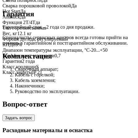
Смена полярности
Да
Сварка порошковой проволокой
Да
Hot Start
Да
Гарантия
Antistick
Да
Функция 2Т/4Т
да
Гарантийный срок - 2 года со дня продажи.
Тип горелки
съемная
Вес, кг
12.1 кг
Специалисты сервисных центров всегда готовы прийти на
Форсаж дуги
да, регулируемый
помощь в гарантийном и постгарантийном обслуживании.
КПД
85%
Диапазон температуры эксплуатации, °С
-20...+50
Комплектация
Коэффициент мощности
0,7
Гарантия
2 года
Класс изоляции
S
Сварочный аппарат;
Класс защиты
IP 21
Кабель с горелкой;
Кабель заземления;
Наконечники;
Руководство по эксплуатации.
Вопрос-ответ
Задать вопрос
Расходные материалы и оснастка