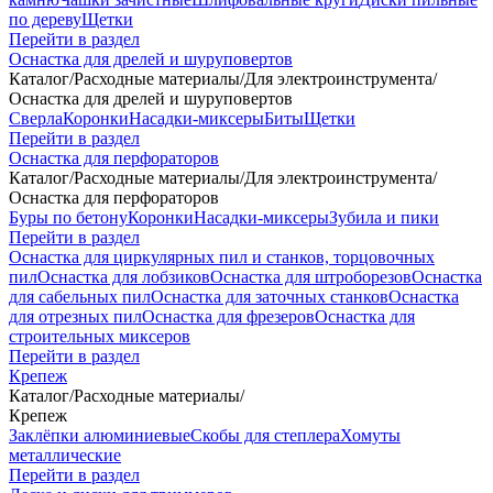
по дереву
Щетки
Перейти в раздел
Оснастка для дрелей и шуруповертов
Каталог
/
Расходные материалы
/
Для электроинструмента
/
Оснастка для дрелей и шуруповертов
Сверла
Коронки
Насадки-миксеры
Биты
Щетки
Перейти в раздел
Оснастка для перфораторов
Каталог
/
Расходные материалы
/
Для электроинструмента
/
Оснастка для перфораторов
Буры по бетону
Коронки
Насадки-миксеры
Зубила и пики
Перейти в раздел
Оснастка для циркулярных пил и станков, торцовочных
пил
Оснастка для лобзиков
Оснастка для штроборезов
Оснастка
для сабельных пил
Оснастка для заточных станков
Оснастка
для отрезных пил
Оснастка для фрезеров
Оснастка для
строительных миксеров
Перейти в раздел
Крепеж
Каталог
/
Расходные материалы
/
Крепеж
Заклёпки алюминиевые
Скобы для степлера
Хомуты
металлические
Перейти в раздел