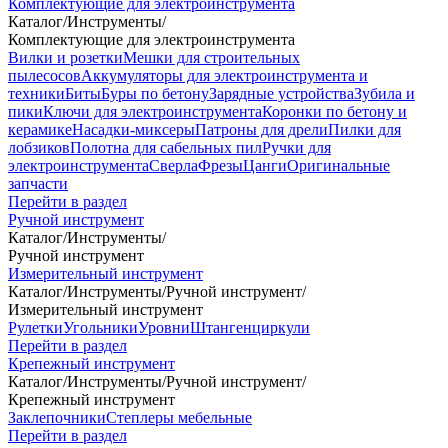
Комплектующие для электроинструмента
Каталог
/
Инструменты
/
Комплектующие для электроинструмента
Вилки и розетки
Мешки для строительных
пылесосов
Аккумуляторы для электроинструмента и
техники
Биты
Буры по бетону
Зарядные устройства
Зубила и
пики
Ключи для электроинструмента
Коронки по бетону и
керамике
Насадки-миксеры
Патроны для дрели
Пилки для
лобзиков
Полотна для сабельных пил
Ручки для
электроинструмента
Сверла
Фрезы
Цанги
Оригинальные
запчасти
Перейти в раздел
Ручной инструмент
Каталог
/
Инструменты
/
Ручной инструмент
Измерительный инструмент
Каталог
/
Инструменты
/
Ручной инструмент
/
Измерительный инструмент
Рулетки
Угольники
Уровни
Штангенциркули
Перейти в раздел
Крепежный инструмент
Каталог
/
Инструменты
/
Ручной инструмент
/
Крепежный инструмент
Заклепочники
Степлеры мебельные
Перейти в раздел