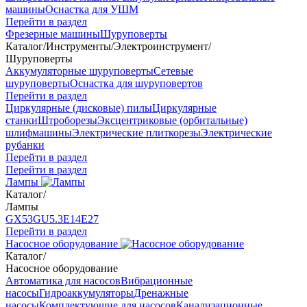
машины
Оснастка для УШМ
Перейти в раздел
Фрезерные машины
Шуруповерты
Каталог
/
Инструменты
/
Электроинструмент
/
Шуруповерты
Аккумуляторные шуруповерты
Сетевые
шуруповерты
Оснастка для шуруповертов
Перейти в раздел
Циркулярные (дисковые) пилы
Циркулярные
станки
Штроборезы
Эксцентриковые (орбитальные)
шлифмашины
Электрические плиткорезы
Электрические
рубанки
Перейти в раздел
Перейти в раздел
Лампы
Каталог
/
Лампы
GX53
GU5.3
Е14
Е27
Перейти в раздел
Насосное оборудование
Каталог
/
Насосное оборудование
Автоматика для насосов
Вибрационные
насосы
Гидроаккумуляторы
Дренажные
насосы
Комплектующие для насосов
Канализационные