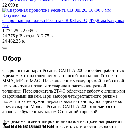
22 690 р.
Сварочная проволока Ресанта СВ-08Г2С-O, Ф0,8 мм Катушка
5кг
1 772,25 р.
2 085 р.
24 775 р.
Выгода:
312,75 р.
24 462,25 р.
Обзор
Сварочный аппарат Ресанта САИПА 200 способен работать в
3 режимах с подключением газового баллона или без него:
MMA, MIG и MAG. Переключение между прямой и обратной
полярностями позволяет сваривать заготовки разной
толщины. Переключатель 2Т/4Т облегчает работу с длинными
сварочными швами. При выборе четырехтактного режима
подачи тока не нужно держать зажатой кнопку на горелке во
время сварки. Модель Ресанта САИПА 200 отличается от
аналога с буквенным кодом С съемной горелкой.
Все режимы имеют широкий диапазон настроек напряжения
Характеристики
или величины сварочного тока, индуктивности, скорости