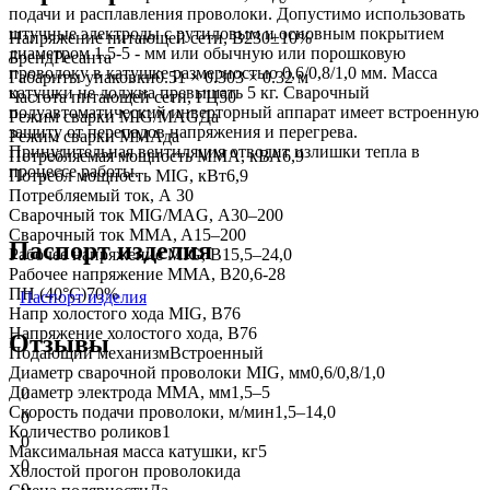
подачи и расплавления проволоки. Допустимо использовать
штучные электроды с рутиловым и основным покрытием
Напряжение питающей сети, В
230±10%
диаметром 1,5-5 - мм или обычную или порошковую
Бренд
Ресанта
проволоку в катушке размерностью 0,6/0,8/1,0 мм. Масса
Габариты упаковки
0.51 × 0.303 × 0.32 м
катушки не должна превышать 5 кг. Сварочный
Частота питающей сети, ГЦ
50
полуавтоматический инверторный аппарат имеет встроенную
Режим сварки MIG/MAG
Да
защиту от перепадов напряжения и перегрева.
Режим сварки MMA
да
Принудительная вентиляция отводит излишки тепла в
Потребляемая мощность ММА, кВА
6,9
процессе работы.
Потребл мощность MIG, кВт
6,9
Потребляемый ток, А
30
Сварочный ток MIG/MAG, А
30–200
Сварочный ток MMA, A
15–200
Паспорт изделия
Рабочее напряжение MIG, В
15,5–24,0
Рабочее напряжение ММА, В
20,6-28
ПН (40°C)
70%
Паспорт изделия
Напр холостого хода MIG, B
76
Напряжение холостого хода, В
76
Отзывы
Подающий механизм
Встроенный
Диаметр сварочной проволоки MIG, мм
0,6/0,8/1,0
Диаметр электрода MMA, мм
1,5–5
0
Скорость подачи проволоки, м/мин
1,5–14,0
0
Количество роликов
1
0
Максимальная масса катушки, кг
5
0
Холостой прогон проволоки
да
0