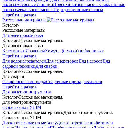
насосы
Насосные станции
Поверхностные насосы
Скважинные
насосы
Фекальные насосы
Циркуляционные насосы
Перейти в раздел
Расходные материалы
Каталог
/
Расходные материалы
Для электромонтажа
Каталог
/
Расходные материалы
/
Для электромонтажа
Клеммники
Изоленты
Хомуты (стяжки) нейлоновые
Перейти в раздел
Для водонагревателей
Для генераторов
Для насосов
Для
садовой техники
Для сварки
Каталог
/
Расходные материалы
/
Для сварки
Сварочные электроды
Сварочные принадлежности
Перейти в раздел
Для электроинструмента
Каталог
/
Расходные материалы
/
Для электроинструмента
Оснастка для УШМ
Каталог
/
Расходные материалы
/
Для электроинструмента
/
Оснастка для УШМ
Диски отрезные по металлу
Диски отрезные по бетону и
камню
Чашки зачистные
Шлифовальные круги
Диски пильные