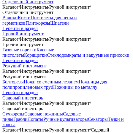
Отделочный инструмент
Каталог
/
Инструменты
/
Ручной инструмент
/
Отделочный инструмент
Валики
Кисти
Пистолеты для пены и
герметиков
Плиткорезы
Шпатели
Перейти в раздел
Прочий инструмент
Каталог
/
Инструменты
/
Ручной инструмент
/
Прочий инструмент
Газовые горелки
Клеевые
пистолеты
Кордщетки
Стеклодомкраты и вакуумные присоски
Перейти в раздел
Режущий инструмент
Каталог
/
Инструменты
/
Ручной инструмент
/
Режущий инструмент
Болторезы
Ножи со сменным лезвием
Ножницы для
полипропиленовых труб
Ножницы по металлу
Перейти в раздел
Садовый инвентарь
Каталог
/
Инструменты
/
Ручной инструмент
/
Садовый инвентарь
Сучкорезы
Садовые ножницы
Садовые
пилы
Грабли
Лопаты
Ручные культиваторы
Секаторы
Тачки и
колеса
Каталог
/
Инструменты
/
Ручной инструмент
/
Садовый