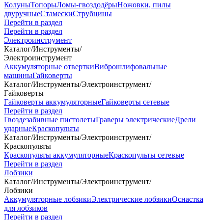
Колуны
Топоры
Ломы-гвоздодёры
Ножовки, пилы
двуручные
Стамески
Струбцины
Перейти в раздел
Перейти в раздел
Электроинструмент
Каталог
/
Инструменты
/
Электроинструмент
Аккумуляторные отвертки
Виброшлифовальные
машины
Гайковерты
Каталог
/
Инструменты
/
Электроинструмент
/
Гайковерты
Гайковерты аккумуляторные
Гайковерты сетевые
Перейти в раздел
Гвоздезабивные пистолеты
Граверы электрические
Дрели
ударные
Краскопульты
Каталог
/
Инструменты
/
Электроинструмент
/
Краскопульты
Краскопульты аккумуляторные
Краскопульты сетевые
Перейти в раздел
Лобзики
Каталог
/
Инструменты
/
Электроинструмент
/
Лобзики
Аккумуляторные лобзики
Электрические лобзики
Оснастка
для лобзиков
Перейти в раздел