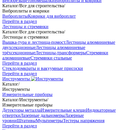
Бензорезы
Бетономешалки
Виброплиты и коврики
Каталог
/
Все для строительства
/
Виброплиты и коврики
Виброплиты
Коврики для виброплит
Перейти в раздел
Лестницы и стремянки
Каталог
/
Все для строительства
/
Лестницы и стремянки
Вышка-тура и лестница-помост
Лестницы алюминиевые
двухсекционные
Лестницы алюминиевые
трёхсекционные
Лестницы-трансформеры
Стремянки
алюминиевые
Стремянки стальные
Перейти в раздел
Стеклодомкраты и вакуумные присоски
Перейти в раздел
Инструменты
Каталог
/
Инструменты
Измерительные приборы
Каталог
/
Инструменты
/
Измерительные приборы
Детекторы металла
Измерительные клещи
Индикаторные
отвертки
Лазерные дальномеры
Лазерные
уровни
Штативы
Мультиметры
Тестеры напряжения
Перейти в раздел