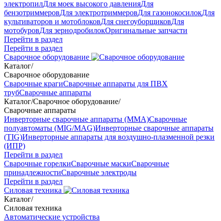
электропил
Для моек высокого давления
Для
бензотриммеров
Для электротриммеров
Для газонокосилок
Для
культиваторов и мотоблоков
Для снегоуборщиков
Для
мотобуров
Для зернодробилок
Оригинальные запчасти
Перейти в раздел
Перейти в раздел
Сварочное оборудование
Каталог
/
Сварочное оборудование
Сварочные краги
Сварочные аппараты для ПВХ
труб
Сварочные аппараты
Каталог
/
Сварочное оборудование
/
Сварочные аппараты
Инверторные сварочные аппараты (ММА)
Сварочные
полуавтоматы (MIG/MAG)
Инверторные сварочные аппараты
(TIG)
Инверторные аппараты для воздушно-плазменной резки
(ИПР)
Перейти в раздел
Сварочные горелки
Сварочные маски
Сварочные
принадлежности
Сварочные электроды
Перейти в раздел
Силовая техника
Каталог
/
Силовая техника
Автоматические устройства