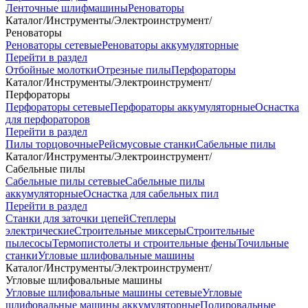
Ленточные шлифмашины
Реноваторы
Каталог
/
Инструменты
/
Электроинструмент
/
Реноваторы
Реноваторы сетевые
Реноваторы аккумуляторные
Перейти в раздел
Отбойные молотки
Отрезные пилы
Перфораторы
Каталог
/
Инструменты
/
Электроинструмент
/
Перфораторы
Перфораторы сетевые
Перфораторы аккумуляторные
Оснастка
для перфораторов
Перейти в раздел
Пилы торцовочные
Рейсмусовые станки
Сабельные пилы
Каталог
/
Инструменты
/
Электроинструмент
/
Сабельные пилы
Сабельные пилы сетевые
Сабельные пилы
аккумуляторные
Оснастка для сабельных пил
Перейти в раздел
Станки для заточки цепей
Степлеры
электрические
Строительные миксеры
Строительные
пылесосы
Термопистолеты и строительные фены
Точильные
станки
Угловые шлифовальные машины
Каталог
/
Инструменты
/
Электроинструмент
/
Угловые шлифовальные машины
Угловые шлифовальные машины сетевые
Угловые
шлифовальные машины аккумуляторные
Полировальные