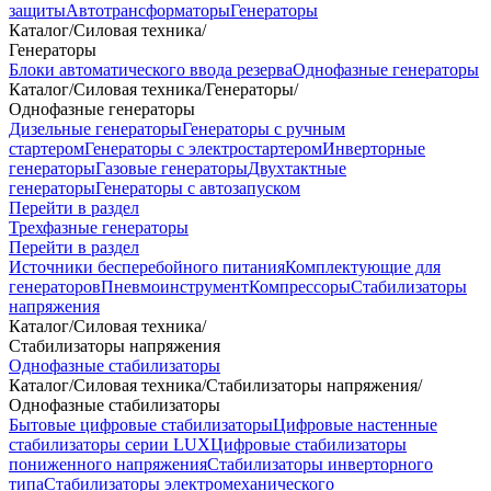
защиты
Автотрансформаторы
Генераторы
Каталог
/
Силовая техника
/
Генераторы
Блоки автоматического ввода резерва
Однофазные генераторы
Каталог
/
Силовая техника
/
Генераторы
/
Однофазные генераторы
Дизельные генераторы
Генераторы с ручным
стартером
Генераторы с электростартером
Инверторные
генераторы
Газовые генераторы
Двухтактные
генераторы
Генераторы с автозапуском
Перейти в раздел
Трехфазные генераторы
Перейти в раздел
Источники бесперебойного питания
Комплектующие для
генераторов
Пневмоинструмент
Компрессоры
Стабилизаторы
напряжения
Каталог
/
Силовая техника
/
Стабилизаторы напряжения
Однофазные стабилизаторы
Каталог
/
Силовая техника
/
Стабилизаторы напряжения
/
Однофазные стабилизаторы
Бытовые цифровые стабилизаторы
Цифровые настенные
стабилизаторы серии LUX
Цифровые стабилизаторы
пониженного напряжения
Стабилизаторы инверторного
типа
Стабилизаторы электромеханического