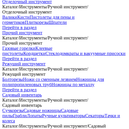
Отделочный инструмент
Каталог
/
Инструменты
/
Ручной инструмент
/
Отделочный инструмент
Валики
Кисти
Пистолеты для пены и
герметиков
Плиткорезы
Шпатели
Перейти в раздел
Прочий инструмент
Каталог
/
Инструменты
/
Ручной инструмент
/
Прочий инструмент
Газовые горелки
Клеевые
пистолеты
Кордщетки
Стеклодомкраты и вакуумные присоски
Перейти в раздел
Режущий инструмент
Каталог
/
Инструменты
/
Ручной инструмент
/
Режущий инструмент
Болторезы
Ножи со сменным лезвием
Ножницы для
полипропиленовых труб
Ножницы по металлу
Перейти в раздел
Садовый инвентарь
Каталог
/
Инструменты
/
Ручной инструмент
/
Садовый инвентарь
Сучкорезы
Садовые ножницы
Садовые
пилы
Грабли
Лопаты
Ручные культиваторы
Секаторы
Тачки и
колеса
Каталог
/
Инструменты
/
Ручной инструмент
/
Садовый