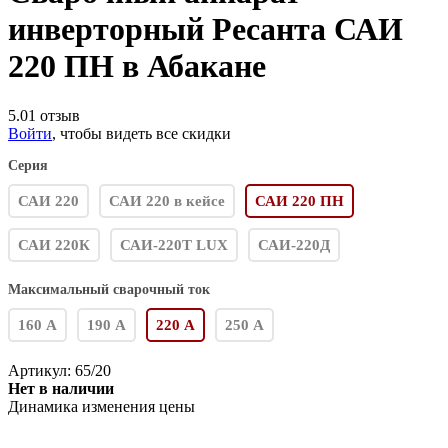
инверторный Ресанта САИ
220 ПН в Абакане
5.0
1 отзыв
Войти
, чтобы видеть все скидки
Серия
САИ 220
САИ 220 в кейсе
САИ 220 ПН
САИ 220К
САИ-220Т LUX
САИ-220Д
Максимальный сварочный ток
160 А
190 А
220 А
250 А
Артикул:
65/20
Нет в наличии
Динамика изменения цены