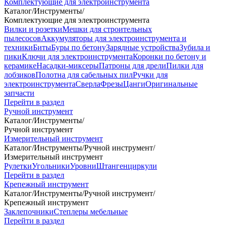
Комплектующие для электроинструмента
Каталог
/
Инструменты
/
Комплектующие для электроинструмента
Вилки и розетки
Мешки для строительных
пылесосов
Аккумуляторы для электроинструмента и
техники
Биты
Буры по бетону
Зарядные устройства
Зубила и
пики
Ключи для электроинструмента
Коронки по бетону и
керамике
Насадки-миксеры
Патроны для дрели
Пилки для
лобзиков
Полотна для сабельных пил
Ручки для
электроинструмента
Сверла
Фрезы
Цанги
Оригинальные
запчасти
Перейти в раздел
Ручной инструмент
Каталог
/
Инструменты
/
Ручной инструмент
Измерительный инструмент
Каталог
/
Инструменты
/
Ручной инструмент
/
Измерительный инструмент
Рулетки
Угольники
Уровни
Штангенциркули
Перейти в раздел
Крепежный инструмент
Каталог
/
Инструменты
/
Ручной инструмент
/
Крепежный инструмент
Заклепочники
Степлеры мебельные
Перейти в раздел