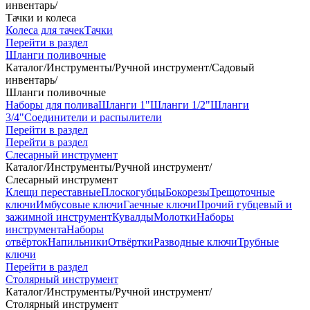
инвентарь
/
Тачки и колеса
Колеса для тачек
Тачки
Перейти в раздел
Шланги поливочные
Каталог
/
Инструменты
/
Ручной инструмент
/
Садовый
инвентарь
/
Шланги поливочные
Наборы для полива
Шланги 1"
Шланги 1/2"
Шланги
3/4"
Соединители и распылители
Перейти в раздел
Перейти в раздел
Слесарный инструмент
Каталог
/
Инструменты
/
Ручной инструмент
/
Слесарный инструмент
Клещи переставные
Плоскогубцы
Бокорезы
Трещоточные
ключи
Имбусовые ключи
Гаечные ключи
Прочий губцевый и
зажимной инструмент
Кувалды
Молотки
Наборы
инструмента
Наборы
отвёрток
Напильники
Отвёртки
Разводные ключи
Трубные
ключи
Перейти в раздел
Столярный инструмент
Каталог
/
Инструменты
/
Ручной инструмент
/
Столярный инструмент