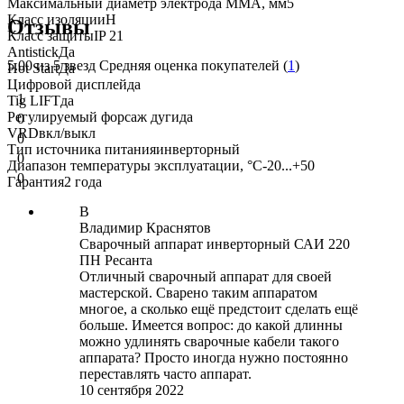
Максимальный диаметр электрода MMA, мм
5
Класс изоляции
Н
Отзывы
Класс защиты
IP 21
Antistick
Да
5.00
из 5 звезд Средняя оценка покупателей (
1
)
Hot Start
Да
Цифровой дисплей
да
1
Tig LIFT
да
Регулируемый форсаж дуги
да
0
VRD
вкл/выкл
0
Тип источника питания
инверторный
0
Диапазон температуры эксплуатации, °С
-20...+50
0
Гарантия
2 года
В
Владимир Краснятов
Сварочный аппарат инверторный САИ 220
ПН Ресанта
Отличный сварочный аппарат для своей
мастерской. Сварено таким аппаратом
многое, а сколько ещё предстоит сделать ещё
больше. Имеется вопрос: до какой длинны
можно удлинять сварочные кабели такого
аппарата? Просто иногда нужно постоянно
переставлять часто аппарат.
10 сентября 2022