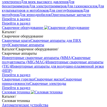
электропил
Для моек высокого давления
Для
бензотриммеров
Для электротриммеров
Для газонокосилок
Для
культиваторов и мотоблоков
Для снегоуборщиков
Для
мотобуров
Для зернодробилок
Оригинальные запчасти
Перейти в раздел
Перейти в раздел
Сварочное оборудование
Каталог
/
Сварочное оборудование
Сварочные краги
Сварочные аппараты для ПВХ
труб
Сварочные аппараты
Каталог
/
Сварочное оборудование
/
Сварочные аппараты
Инверторные сварочные аппараты (ММА)
Сварочные
полуавтоматы (MIG/MAG)
Инверторные сварочные аппараты
(TIG)
Инверторные аппараты для воздушно-плазменной резки
(ИПР)
Перейти в раздел
Сварочные горелки
Сварочные маски
Сварочные
принадлежности
Сварочные электроды
Перейти в раздел
Силовая техника
Каталог
/
Силовая техника
Автоматические устройства