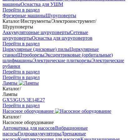
машины
Оснастка для УШМ
Перейти в раздел
Фрезерные машины
Шуруповерты
Каталог
/
Инструменты
/
Электроинструмент
/
Шуруповерты
Аккумуляторные шуруповерты
Сетевые
шуруповерты
Оснастка для шуруповертов
Перейти в раздел
Циркулярные (дисковые) пилы
Циркулярные
станки
Штроборезы
Эксцентриковые (орбитальные)
шлифмашины
Электрические плиткорезы
Электрические
рубанки
Перейти в раздел
Перейти в раздел
Лампы
Каталог
/
Лампы
GX53
GU5.3
Е14
Е27
Перейти в раздел
Насосное оборудование
Каталог
/
Насосное оборудование
Автоматика для насосов
Вибрационные
насосы
Гидроаккумуляторы
Дренажные
насосы
Комплектующие для насосов
Канализационные