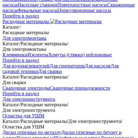
насосы
Насосные станции
Поверхностные насосы
Скважинные
насосы
Фекальные насосы
Циркуляционные насосы
Перейти в раздел
Расходные материалы
Каталог
/
Расходные материалы
Для электромонтажа
Каталог
/
Расходные материалы
/
Для электромонтажа
Клеммники
Изоленты
Хомуты (стяжки) нейлоновые
Перейти в раздел
Для водонагревателей
Для генераторов
Для насосов
Для
садовой техники
Для сварки
Каталог
/
Расходные материалы
/
Для сварки
Сварочные электроды
Сварочные принадлежности
Перейти в раздел
Для электроинструмента
Каталог
/
Расходные материалы
/
Для электроинструмента
Оснастка для УШМ
Каталог
/
Расходные материалы
/
Для электроинструмента
/
Оснастка для УШМ
Диски отрезные по металлу
Диски отрезные по бетону и
камню
Чашки зачистные
Шлифовальные круги
Диски пильные