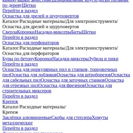
по дереву
Щетки
Перейти в раздел
Оснастка для дрелей и шуруповертов
Каталог
/
Расходные материалы
/
Для электроинструмента
/
Оснастка для дрелей и шуруповертов
Сверла
Коронки
Насадки-миксеры
Биты
Щетки
Перейти в раздел
Оснастка для перфораторов
Каталог
/
Расходные материалы
/
Для электроинструмента
/
Оснастка для перфораторов
Буры по бетону
Коронки
Насадки-миксеры
Зубила и пики
Перейти в раздел
Оснастка для циркулярных пил и станков, торцовочных
пил
Оснастка для лобзиков
Оснастка для штроборезов
Оснастка
для сабельных пил
Оснастка для заточных станков
Оснастка
для отрезных пил
Оснастка для фрезеров
Оснастка для
строительных миксеров
Перейти в раздел
Крепеж
Каталог
/
Расходные материалы
/
Крепеж
Заклёпки алюминиевые
Скобы для степлера
Хомуты
металлические
Перейти в раздел