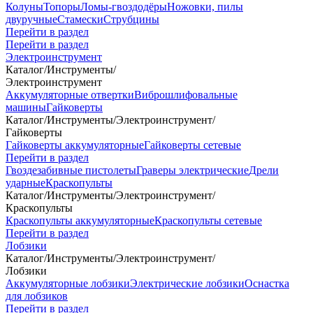
Колуны
Топоры
Ломы-гвоздодёры
Ножовки, пилы
двуручные
Стамески
Струбцины
Перейти в раздел
Перейти в раздел
Электроинструмент
Каталог
/
Инструменты
/
Электроинструмент
Аккумуляторные отвертки
Виброшлифовальные
машины
Гайковерты
Каталог
/
Инструменты
/
Электроинструмент
/
Гайковерты
Гайковерты аккумуляторные
Гайковерты сетевые
Перейти в раздел
Гвоздезабивные пистолеты
Граверы электрические
Дрели
ударные
Краскопульты
Каталог
/
Инструменты
/
Электроинструмент
/
Краскопульты
Краскопульты аккумуляторные
Краскопульты сетевые
Перейти в раздел
Лобзики
Каталог
/
Инструменты
/
Электроинструмент
/
Лобзики
Аккумуляторные лобзики
Электрические лобзики
Оснастка
для лобзиков
Перейти в раздел