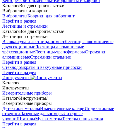
Бензорезы
Бетономешалки
Виброплиты и коврики
Каталог
/
Все для строительства
/
Виброплиты и коврики
Виброплиты
Коврики для виброплит
Перейти в раздел
Лестницы и стремянки
Каталог
/
Все для строительства
/
Лестницы и стремянки
Вышка-тура и лестница-помост
Лестницы алюминиевые
двухсекционные
Лестницы алюминиевые
трёхсекционные
Лестницы-трансформеры
Стремянки
алюминиевые
Стремянки стальные
Перейти в раздел
Стеклодомкраты и вакуумные присоски
Перейти в раздел
Инструменты
Каталог
/
Инструменты
Измерительные приборы
Каталог
/
Инструменты
/
Измерительные приборы
Детекторы металла
Измерительные клещи
Индикаторные
отвертки
Лазерные дальномеры
Лазерные
уровни
Штативы
Мультиметры
Тестеры напряжения
Перейти в раздел