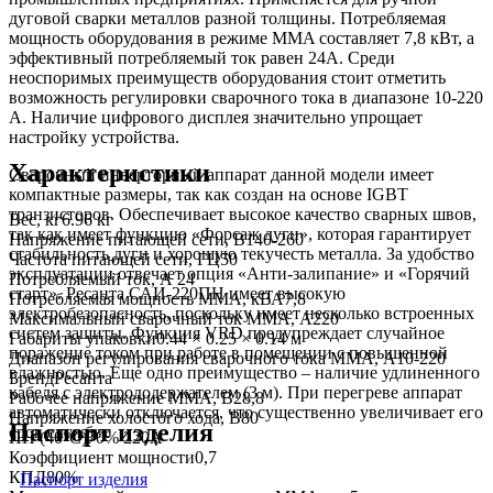
дуговой сварки металлов разной толщины. Потребляемая
мощность оборудования в режиме MMA составляет 7,8 кВт, а
эффективный потребляемый ток равен 24А. Среди
неоспоримых преимуществ оборудования стоит отметить
возможность регулировки сварочного тока в диапазоне 10-220
А. Наличие цифрового дисплея значительно упрощает
настройку устройства.
Характеристики
Сварочный инверторный аппарат данной модели имеет
компактные размеры, так как создан на основе IGBT
транзисторов. Обеспечивает высокое качество сварных швов,
Вес, кг
6.96 кг
так как имеет функцию «Форсаж дуги», которая гарантирует
Напряжение питающей сети, В
140-260
стабильность дуги и хорошую текучесть металла. За удобство
Частота питающей сети, ГЦ
50
эксплуатации отвечает опция «Анти-залипание» и «Горячий
Потребляемый ток, А
24
старт». Ресанта САИ-220ПН имеет высокую
Потребляемая мощность ММА, кВА
7,8
электробезопасность, поскольку имеет несколько встроенных
Максимальный сварочный ток MMA, А
220
систем защиты. Функция VRD предупреждает случайное
Габариты упаковки
0.44 × 0.25 × 0.14 м
поражение током при работе в помещении с повышенной
Диапазон регулирования сварочного тока MMA, А
10-220
влажностью. Еще одно преимущество – наличие удлиненного
Бренд
Ресанта
кабеля с электрододержателем (3 м). При перегреве аппарат
Рабочее напряжение ММА, В
28,8
автоматически отключается, что существенно увеличивает его
Напряжение холостого хода, В
80
Паспорт изделия
срок службы.
ПН (40°C)
70% 220А
Коэффициент мощности
0,7
КПД
80%
Паспорт изделия