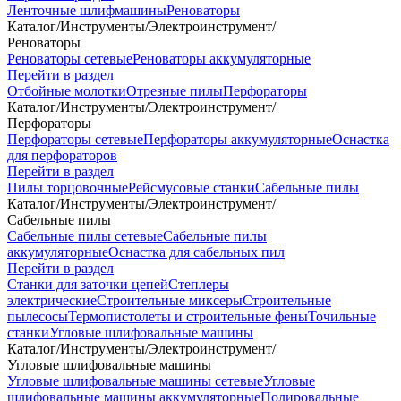
Ленточные шлифмашины
Реноваторы
Каталог
/
Инструменты
/
Электроинструмент
/
Реноваторы
Реноваторы сетевые
Реноваторы аккумуляторные
Перейти в раздел
Отбойные молотки
Отрезные пилы
Перфораторы
Каталог
/
Инструменты
/
Электроинструмент
/
Перфораторы
Перфораторы сетевые
Перфораторы аккумуляторные
Оснастка
для перфораторов
Перейти в раздел
Пилы торцовочные
Рейсмусовые станки
Сабельные пилы
Каталог
/
Инструменты
/
Электроинструмент
/
Сабельные пилы
Сабельные пилы сетевые
Сабельные пилы
аккумуляторные
Оснастка для сабельных пил
Перейти в раздел
Станки для заточки цепей
Степлеры
электрические
Строительные миксеры
Строительные
пылесосы
Термопистолеты и строительные фены
Точильные
станки
Угловые шлифовальные машины
Каталог
/
Инструменты
/
Электроинструмент
/
Угловые шлифовальные машины
Угловые шлифовальные машины сетевые
Угловые
шлифовальные машины аккумуляторные
Полировальные