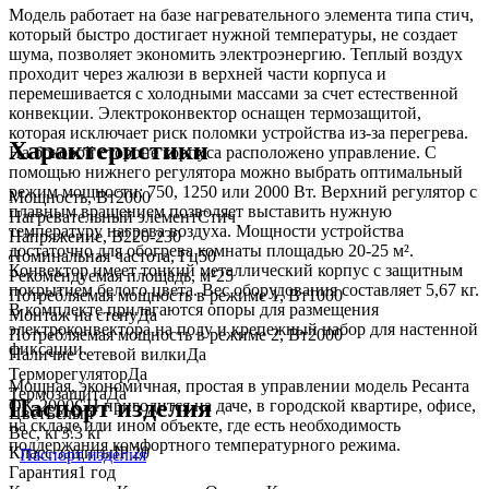
Модель работает на базе нагревательного элемента типа стич,
который быстро достигает нужной температуры, не создает
шума, позволяет экономить электроэнергию. Теплый воздух
проходит через жалюзи в верхней части корпуса и
перемешивается с холодными массами за счет естественной
конвекции. Электроконвектор оснащен термозащитой,
которая исключает риск поломки устройства из-за перегрева.
Характеристики
На боковой стороне корпуса расположено управление. С
помощью нижнего регулятора можно выбрать оптимальный
режим мощности: 750, 1250 или 2000 Вт. Верхний регулятор с
Мощность, Вт
2000
плавным вращением позволяет выставить нужную
Нагревательный элемент
Стич
температуру нагрева воздуха. Мощности устройства
Напряжение, В
220-230
достаточно для обогрева комнаты площадью 20-25 м².
Номинальная частота, Гц
50
Конвектор имеет тонкий металлический корпус с защитным
Рекомендуемая площадь, м²
25
покрытием белого цвета. Вес оборудования составляет 5,67 кг.
Потребляемая мощность в режиме 1, Вт
1000
В комплекте прилагаются опоры для размещения
Монтаж на стену
Да
электроконвектора на полу и крепежный набор для настенной
Потребляемая мощность в режиме 2, Вт
2000
фиксации.
Наличие сетевой вилки
Да
Терморегулятор
Да
Мощная, экономичная, простая в управлении модель Ресанта
Термозащита
Да
Паспорт изделия
ОК-2000СН пригодится на даче, в городской квартире, офисе,
Цвет
Белый
на складе или ином объекте, где есть необходимость
Вес, кг
3.3 кг
поддержания комфортного температурного режима.
Класс защиты
IP 20
Паспорт изделия
Гарантия
1 год