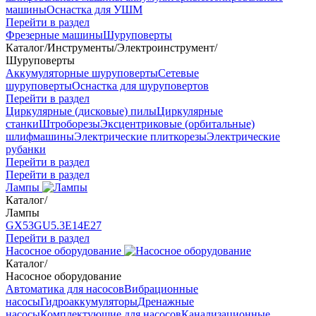
машины
Оснастка для УШМ
Перейти в раздел
Фрезерные машины
Шуруповерты
Каталог
/
Инструменты
/
Электроинструмент
/
Шуруповерты
Аккумуляторные шуруповерты
Сетевые
шуруповерты
Оснастка для шуруповертов
Перейти в раздел
Циркулярные (дисковые) пилы
Циркулярные
станки
Штроборезы
Эксцентриковые (орбитальные)
шлифмашины
Электрические плиткорезы
Электрические
рубанки
Перейти в раздел
Перейти в раздел
Лампы
Каталог
/
Лампы
GX53
GU5.3
Е14
Е27
Перейти в раздел
Насосное оборудование
Каталог
/
Насосное оборудование
Автоматика для насосов
Вибрационные
насосы
Гидроаккумуляторы
Дренажные
насосы
Комплектующие для насосов
Канализационные