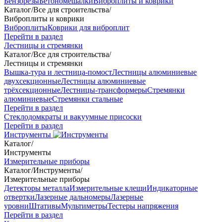
Бензорезы
Бетономешалки
Виброплиты и коврики
Каталог
/
Все для строительства
/
Виброплиты и коврики
Виброплиты
Коврики для виброплит
Перейти в раздел
Лестницы и стремянки
Каталог
/
Все для строительства
/
Лестницы и стремянки
Вышка-тура и лестница-помост
Лестницы алюминиевые
двухсекционные
Лестницы алюминиевые
трёхсекционные
Лестницы-трансформеры
Стремянки
алюминиевые
Стремянки стальные
Перейти в раздел
Стеклодомкраты и вакуумные присоски
Перейти в раздел
Инструменты
Каталог
/
Инструменты
Измерительные приборы
Каталог
/
Инструменты
/
Измерительные приборы
Детекторы металла
Измерительные клещи
Индикаторные
отвертки
Лазерные дальномеры
Лазерные
уровни
Штативы
Мультиметры
Тестеры напряжения
Перейти в раздел