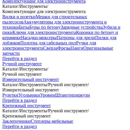
Комплектующие для электроинструмента
Каталог
/
Инструменты
/
Комплектующие для электроинструмента
Вилки и розетки
Мешки для строительных
пылесосов
Аккумуляторы для электроинструмента и
техники
Биты
Буры по бетону
Зарядные устройства
Зубила и
пики
Ключи для электроинструмента
Коронки по бетону и
керамике
Насадки-миксеры
Патроны для дрели
Пилки для
лобзиков
Полотна для сабельных пил
Ручки для
электроинструмента
Сверла
Фрезы
Цанги
Оригинальные
запчасти
Перейти в раздел
Ручной инструмент
Каталог
/
Инструменты
/
Ручной инструмент
Измерительный инструмент
Каталог
/
Инструменты
/
Ручной инструмент
/
Измерительный инструмент
Рулетки
Угольники
Уровни
Штангенциркули
Перейти в раздел
Крепежный инструмент
Каталог
/
Инструменты
/
Ручной инструмент
/
Крепежный инструмент
Заклепочники
Степлеры мебельные
Перейти в раздел