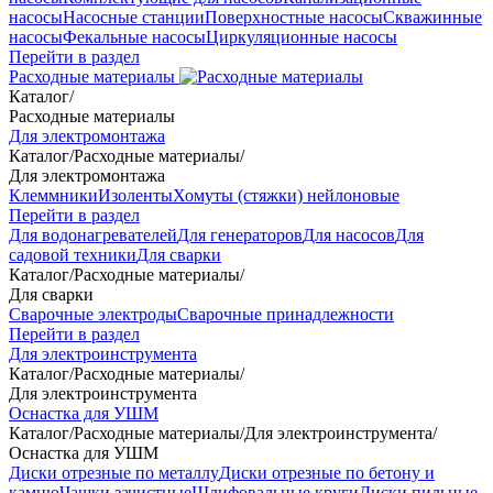
насосы
Насосные станции
Поверхностные насосы
Скважинные
насосы
Фекальные насосы
Циркуляционные насосы
Перейти в раздел
Расходные материалы
Каталог
/
Расходные материалы
Для электромонтажа
Каталог
/
Расходные материалы
/
Для электромонтажа
Клеммники
Изоленты
Хомуты (стяжки) нейлоновые
Перейти в раздел
Для водонагревателей
Для генераторов
Для насосов
Для
садовой техники
Для сварки
Каталог
/
Расходные материалы
/
Для сварки
Сварочные электроды
Сварочные принадлежности
Перейти в раздел
Для электроинструмента
Каталог
/
Расходные материалы
/
Для электроинструмента
Оснастка для УШМ
Каталог
/
Расходные материалы
/
Для электроинструмента
/
Оснастка для УШМ
Диски отрезные по металлу
Диски отрезные по бетону и
камню
Чашки зачистные
Шлифовальные круги
Диски пильные