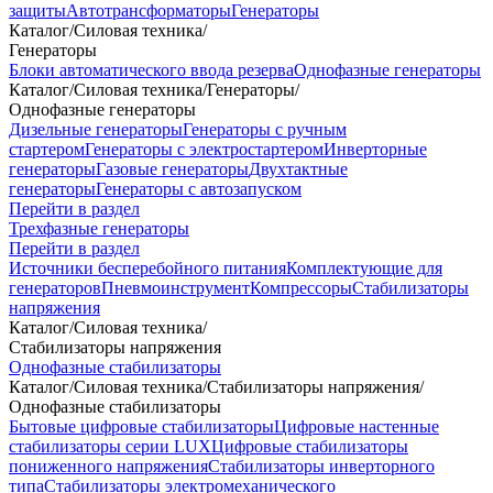
защиты
Автотрансформаторы
Генераторы
Каталог
/
Силовая техника
/
Генераторы
Блоки автоматического ввода резерва
Однофазные генераторы
Каталог
/
Силовая техника
/
Генераторы
/
Однофазные генераторы
Дизельные генераторы
Генераторы с ручным
стартером
Генераторы с электростартером
Инверторные
генераторы
Газовые генераторы
Двухтактные
генераторы
Генераторы с автозапуском
Перейти в раздел
Трехфазные генераторы
Перейти в раздел
Источники бесперебойного питания
Комплектующие для
генераторов
Пневмоинструмент
Компрессоры
Стабилизаторы
напряжения
Каталог
/
Силовая техника
/
Стабилизаторы напряжения
Однофазные стабилизаторы
Каталог
/
Силовая техника
/
Стабилизаторы напряжения
/
Однофазные стабилизаторы
Бытовые цифровые стабилизаторы
Цифровые настенные
стабилизаторы серии LUX
Цифровые стабилизаторы
пониженного напряжения
Стабилизаторы инверторного
типа
Стабилизаторы электромеханического