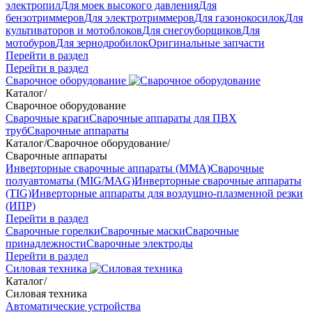
электропил
Для моек высокого давления
Для
бензотриммеров
Для электротриммеров
Для газонокосилок
Для
культиваторов и мотоблоков
Для снегоуборщиков
Для
мотобуров
Для зернодробилок
Оригинальные запчасти
Перейти в раздел
Перейти в раздел
Сварочное оборудование
Каталог
/
Сварочное оборудование
Сварочные краги
Сварочные аппараты для ПВХ
труб
Сварочные аппараты
Каталог
/
Сварочное оборудование
/
Сварочные аппараты
Инверторные сварочные аппараты (ММА)
Сварочные
полуавтоматы (MIG/MAG)
Инверторные сварочные аппараты
(TIG)
Инверторные аппараты для воздушно-плазменной резки
(ИПР)
Перейти в раздел
Сварочные горелки
Сварочные маски
Сварочные
принадлежности
Сварочные электроды
Перейти в раздел
Силовая техника
Каталог
/
Силовая техника
Автоматические устройства