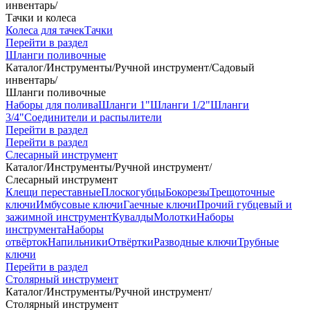
инвентарь
/
Тачки и колеса
Колеса для тачек
Тачки
Перейти в раздел
Шланги поливочные
Каталог
/
Инструменты
/
Ручной инструмент
/
Садовый
инвентарь
/
Шланги поливочные
Наборы для полива
Шланги 1"
Шланги 1/2"
Шланги
3/4"
Соединители и распылители
Перейти в раздел
Перейти в раздел
Слесарный инструмент
Каталог
/
Инструменты
/
Ручной инструмент
/
Слесарный инструмент
Клещи переставные
Плоскогубцы
Бокорезы
Трещоточные
ключи
Имбусовые ключи
Гаечные ключи
Прочий губцевый и
зажимной инструмент
Кувалды
Молотки
Наборы
инструмента
Наборы
отвёрток
Напильники
Отвёртки
Разводные ключи
Трубные
ключи
Перейти в раздел
Столярный инструмент
Каталог
/
Инструменты
/
Ручной инструмент
/
Столярный инструмент