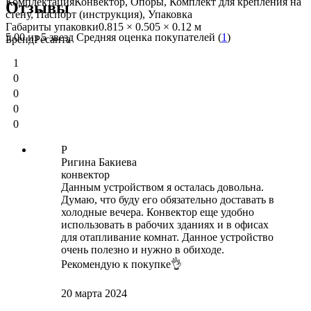
Комплектация
Конвектор, Опоры, Комплект для крепления на
Отзывы
стену, Паспорт (инструкция), Упаковка
Габариты упаковки
0.815 × 0.505 × 0.12 м
5.00
из 5 звезд Средняя оценка покупателей (
1
)
Бренд
Ресанта
1
0
0
0
0
Р
Ригина Бакиева
конвектор
Данным устройством я осталась довольна.
Думаю, что буду его обязательно доставать в
холодные вечера. Конвектор еще удобно
использовать в рабочих зданиях и в офисах
для отапливание комнат. Данное устройство
очень полезно и нужно в обиходе.
Рекомендую к покупке👌
20 марта 2024