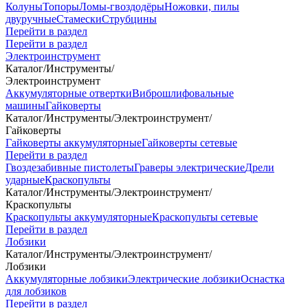
Колуны
Топоры
Ломы-гвоздодёры
Ножовки, пилы
двуручные
Стамески
Струбцины
Перейти в раздел
Перейти в раздел
Электроинструмент
Каталог
/
Инструменты
/
Электроинструмент
Аккумуляторные отвертки
Виброшлифовальные
машины
Гайковерты
Каталог
/
Инструменты
/
Электроинструмент
/
Гайковерты
Гайковерты аккумуляторные
Гайковерты сетевые
Перейти в раздел
Гвоздезабивные пистолеты
Граверы электрические
Дрели
ударные
Краскопульты
Каталог
/
Инструменты
/
Электроинструмент
/
Краскопульты
Краскопульты аккумуляторные
Краскопульты сетевые
Перейти в раздел
Лобзики
Каталог
/
Инструменты
/
Электроинструмент
/
Лобзики
Аккумуляторные лобзики
Электрические лобзики
Оснастка
для лобзиков
Перейти в раздел