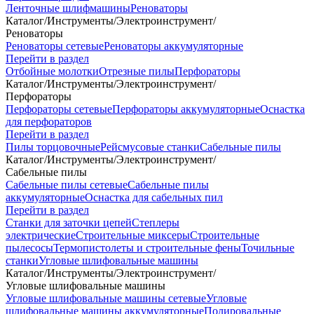
Ленточные шлифмашины
Реноваторы
Каталог
/
Инструменты
/
Электроинструмент
/
Реноваторы
Реноваторы сетевые
Реноваторы аккумуляторные
Перейти в раздел
Отбойные молотки
Отрезные пилы
Перфораторы
Каталог
/
Инструменты
/
Электроинструмент
/
Перфораторы
Перфораторы сетевые
Перфораторы аккумуляторные
Оснастка
для перфораторов
Перейти в раздел
Пилы торцовочные
Рейсмусовые станки
Сабельные пилы
Каталог
/
Инструменты
/
Электроинструмент
/
Сабельные пилы
Сабельные пилы сетевые
Сабельные пилы
аккумуляторные
Оснастка для сабельных пил
Перейти в раздел
Станки для заточки цепей
Степлеры
электрические
Строительные миксеры
Строительные
пылесосы
Термопистолеты и строительные фены
Точильные
станки
Угловые шлифовальные машины
Каталог
/
Инструменты
/
Электроинструмент
/
Угловые шлифовальные машины
Угловые шлифовальные машины сетевые
Угловые
шлифовальные машины аккумуляторные
Полировальные