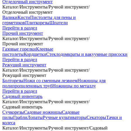
Отделочный инструмент
Каталог
/
Инструменты
/
Ручной инструмент
/
Отделочный инструмент
Валики
Кисти
Пистолеты для пены и
герметиков
Плиткорезы
Шпатели
Перейти в раздел
Прочий инструмент
Каталог
/
Инструменты
/
Ручной инструмент
/
Прочий инструмент
Газовые горелки
Клеевые
пистолеты
Кордщетки
Стеклодомкраты и вакуумные присоски
Перейти в раздел
Режущий инструмент
Каталог
/
Инструменты
/
Ручной инструмент
/
Режущий инструмент
Болторезы
Ножи со сменным лезвием
Ножницы для
полипропиленовых труб
Ножницы по металлу
Перейти в раздел
Садовый инвентарь
Каталог
/
Инструменты
/
Ручной инструмент
/
Садовый инвентарь
Сучкорезы
Садовые ножницы
Садовые
пилы
Грабли
Лопаты
Ручные культиваторы
Секаторы
Тачки и
колеса
Каталог
/
Инструменты
/
Ручной инструмент
/
Садовый