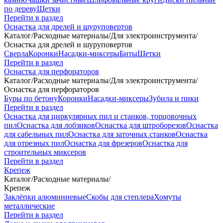
по дереву
Щетки
Перейти в раздел
Оснастка для дрелей и шуруповертов
Каталог
/
Расходные материалы
/
Для электроинструмента
/
Оснастка для дрелей и шуруповертов
Сверла
Коронки
Насадки-миксеры
Биты
Щетки
Перейти в раздел
Оснастка для перфораторов
Каталог
/
Расходные материалы
/
Для электроинструмента
/
Оснастка для перфораторов
Буры по бетону
Коронки
Насадки-миксеры
Зубила и пики
Перейти в раздел
Оснастка для циркулярных пил и станков, торцовочных
пил
Оснастка для лобзиков
Оснастка для штроборезов
Оснастка
для сабельных пил
Оснастка для заточных станков
Оснастка
для отрезных пил
Оснастка для фрезеров
Оснастка для
строительных миксеров
Перейти в раздел
Крепеж
Каталог
/
Расходные материалы
/
Крепеж
Заклёпки алюминиевые
Скобы для степлера
Хомуты
металлические
Перейти в раздел