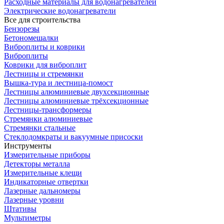
Расходные материалы для водонагревателей
Электрические водонагреватели
Все для строительства
Бензорезы
Бетономешалки
Виброплиты и коврики
Виброплиты
Коврики для виброплит
Лестницы и стремянки
Вышка-тура и лестница-помост
Лестницы алюминиевые двухсекционные
Лестницы алюминиевые трёхсекционные
Лестницы-трансформеры
Стремянки алюминиевые
Стремянки стальные
Стеклодомкраты и вакуумные присоски
Инструменты
Измерительные приборы
Детекторы металла
Измерительные клещи
Индикаторные отвертки
Лазерные дальномеры
Лазерные уровни
Штативы
Мультиметры