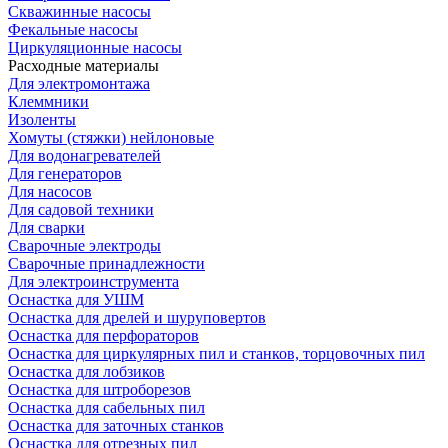
Скважинные насосы
Фекальные насосы
Циркуляционные насосы
Расходные материалы
Для электромонтажа
Клеммники
Изоленты
Хомуты (стяжки) нейлоновые
Для водонагревателей
Для генераторов
Для насосов
Для садовой техники
Для сварки
Сварочные электроды
Сварочные принадлежности
Для электроинструмента
Оснастка для УШМ
Оснастка для дрелей и шуруповертов
Оснастка для перфораторов
Оснастка для циркулярных пил и станков, торцовочных пил
Оснастка для лобзиков
Оснастка для штроборезов
Оснастка для сабельных пил
Оснастка для заточных станков
Оснастка для отрезных пил