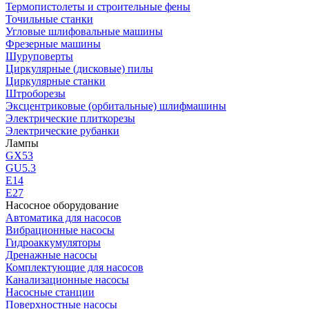
Термопистолеты и строительные фены
Точильные станки
Угловые шлифовальные машины
Фрезерные машины
Шуруповерты
Циркулярные (дисковые) пилы
Циркулярные станки
Штроборезы
Эксцентриковые (орбитальные) шлифмашины
Электрические плиткорезы
Электрические рубанки
Лампы
GX53
GU5.3
Е14
Е27
Насосное оборудование
Автоматика для насосов
Вибрационные насосы
Гидроаккумуляторы
Дренажные насосы
Комплектующие для насосов
Канализационные насосы
Насосные станции
Поверхностные насосы