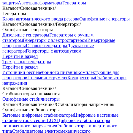
защиты
Автотрансформаторы
Генераторы
Каталог
/
Силовая техника
/
Генераторы
Блоки автоматического ввода резерва
Однофазные генераторы
Каталог
/
Силовая техника
/
Генераторы
/
Однофазные генераторы
Дизельные генераторы
Генераторы с ручным
стартером
Генераторы с электростартером
Инверторные
генераторы
Газовые генераторы
Двухтактные
генераторы
Генераторы с автозапуском
Перейти в раздел
Трехфазные генераторы
Перейти в раздел
Источники бесперебойного питания
Комплектующие для
генераторов
Пневмоинструмент
Компрессоры
Стабилизаторы
напряжения
Каталог
/
Силовая техника
/
Стабилизаторы напряжения
Однофазные стабилизаторы
Каталог
/
Силовая техника
/
Стабилизаторы напряжения
/
Однофазные стабилизаторы
Бытовые цифровые стабилизаторы
Цифровые настенные
стабилизаторы серии LUX
Цифровые стабилизаторы
пониженного напряжения
Стабилизаторы инверторного
типа
Стабилизаторы электромеханического