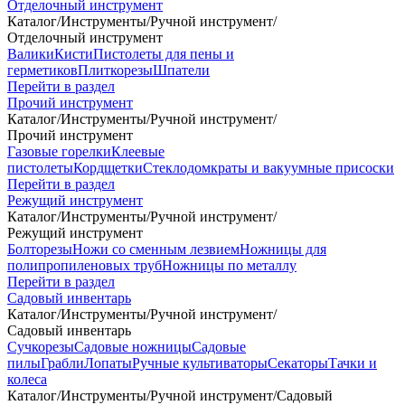
Отделочный инструмент
Каталог
/
Инструменты
/
Ручной инструмент
/
Отделочный инструмент
Валики
Кисти
Пистолеты для пены и
герметиков
Плиткорезы
Шпатели
Перейти в раздел
Прочий инструмент
Каталог
/
Инструменты
/
Ручной инструмент
/
Прочий инструмент
Газовые горелки
Клеевые
пистолеты
Кордщетки
Стеклодомкраты и вакуумные присоски
Перейти в раздел
Режущий инструмент
Каталог
/
Инструменты
/
Ручной инструмент
/
Режущий инструмент
Болторезы
Ножи со сменным лезвием
Ножницы для
полипропиленовых труб
Ножницы по металлу
Перейти в раздел
Садовый инвентарь
Каталог
/
Инструменты
/
Ручной инструмент
/
Садовый инвентарь
Сучкорезы
Садовые ножницы
Садовые
пилы
Грабли
Лопаты
Ручные культиваторы
Секаторы
Тачки и
колеса
Каталог
/
Инструменты
/
Ручной инструмент
/
Садовый