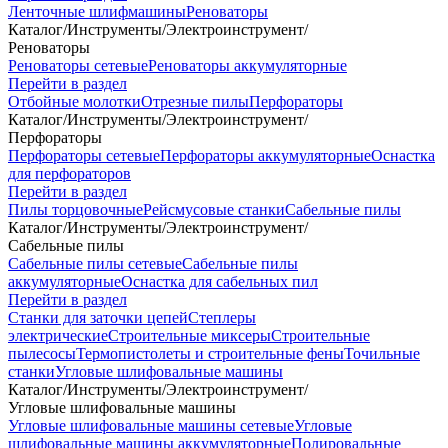
Ленточные шлифмашины
Реноваторы
Каталог
/
Инструменты
/
Электроинструмент
/
Реноваторы
Реноваторы сетевые
Реноваторы аккумуляторные
Перейти в раздел
Отбойные молотки
Отрезные пилы
Перфораторы
Каталог
/
Инструменты
/
Электроинструмент
/
Перфораторы
Перфораторы сетевые
Перфораторы аккумуляторные
Оснастка
для перфораторов
Перейти в раздел
Пилы торцовочные
Рейсмусовые станки
Сабельные пилы
Каталог
/
Инструменты
/
Электроинструмент
/
Сабельные пилы
Сабельные пилы сетевые
Сабельные пилы
аккумуляторные
Оснастка для сабельных пил
Перейти в раздел
Станки для заточки цепей
Степлеры
электрические
Строительные миксеры
Строительные
пылесосы
Термопистолеты и строительные фены
Точильные
станки
Угловые шлифовальные машины
Каталог
/
Инструменты
/
Электроинструмент
/
Угловые шлифовальные машины
Угловые шлифовальные машины сетевые
Угловые
шлифовальные машины аккумуляторные
Полировальные