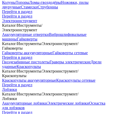
Колуны
Топоры
Ломы-гвоздодёры
Ножовки, пилы
двуручные
Стамески
Струбцины
Перейти в раздел
Перейти в раздел
Электроинструмент
Каталог
/
Инструменты
/
Электроинструмент
Аккумуляторные отвертки
Виброшлифовальные
машины
Гайковерты
Каталог
/
Инструменты
/
Электроинструмент
/
Гайковерты
Гайковерты аккумуляторные
Гайковерты сетевые
Перейти в раздел
Гвоздезабивные пистолеты
Граверы электрические
Дрели
ударные
Краскопульты
Каталог
/
Инструменты
/
Электроинструмент
/
Краскопульты
Краскопульты аккумуляторные
Краскопульты сетевые
Перейти в раздел
Лобзики
Каталог
/
Инструменты
/
Электроинструмент
/
Лобзики
Аккумуляторные лобзики
Электрические лобзики
Оснастка
для лобзиков
Перейти в раздел