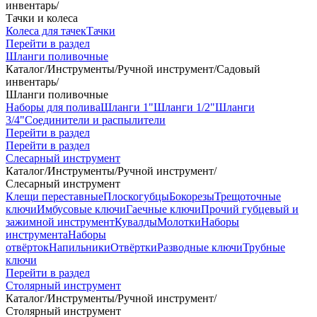
инвентарь
/
Тачки и колеса
Колеса для тачек
Тачки
Перейти в раздел
Шланги поливочные
Каталог
/
Инструменты
/
Ручной инструмент
/
Садовый
инвентарь
/
Шланги поливочные
Наборы для полива
Шланги 1"
Шланги 1/2"
Шланги
3/4"
Соединители и распылители
Перейти в раздел
Перейти в раздел
Слесарный инструмент
Каталог
/
Инструменты
/
Ручной инструмент
/
Слесарный инструмент
Клещи переставные
Плоскогубцы
Бокорезы
Трещоточные
ключи
Имбусовые ключи
Гаечные ключи
Прочий губцевый и
зажимной инструмент
Кувалды
Молотки
Наборы
инструмента
Наборы
отвёрток
Напильники
Отвёртки
Разводные ключи
Трубные
ключи
Перейти в раздел
Столярный инструмент
Каталог
/
Инструменты
/
Ручной инструмент
/
Столярный инструмент