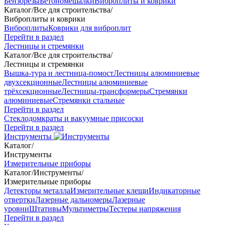
Бензорезы
Бетономешалки
Виброплиты и коврики
Каталог
/
Все для строительства
/
Виброплиты и коврики
Виброплиты
Коврики для виброплит
Перейти в раздел
Лестницы и стремянки
Каталог
/
Все для строительства
/
Лестницы и стремянки
Вышка-тура и лестница-помост
Лестницы алюминиевые
двухсекционные
Лестницы алюминиевые
трёхсекционные
Лестницы-трансформеры
Стремянки
алюминиевые
Стремянки стальные
Перейти в раздел
Стеклодомкраты и вакуумные присоски
Перейти в раздел
Инструменты
Каталог
/
Инструменты
Измерительные приборы
Каталог
/
Инструменты
/
Измерительные приборы
Детекторы металла
Измерительные клещи
Индикаторные
отвертки
Лазерные дальномеры
Лазерные
уровни
Штативы
Мультиметры
Тестеры напряжения
Перейти в раздел