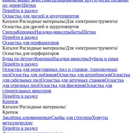
по дереву
Щетки
Перейти в раздел
Оснастка для дрелей и шуруповертов
Каталог
/
Расходные материалы
/
Для электроинструмента
/
Оснастка для дрелей и шуруповертов
Сверла
Коронки
Насадки-миксеры
Биты
Щетки
Перейти в раздел
Оснастка для перфораторов
Каталог
/
Расходные материалы
/
Для электроинструмента
/
Оснастка для перфораторов
Буры по бетону
Коронки
Насадки-миксеры
Зубила и пики
Перейти в раздел
Оснастка для циркулярных пил и станков, торцовочных
пил
Оснастка для лобзиков
Оснастка для штроборезов
Оснастка
для сабельных пил
Оснастка для заточных станков
Оснастка
для отрезных пил
Оснастка для фрезеров
Оснастка для
строительных миксеров
Перейти в раздел
Крепеж
Каталог
/
Расходные материалы
/
Крепеж
Заклёпки алюминиевые
Скобы для степлера
Хомуты
металлические
Перейти в раздел