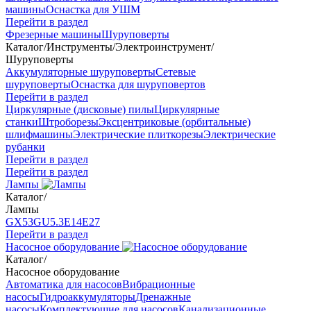
машины
Оснастка для УШМ
Перейти в раздел
Фрезерные машины
Шуруповерты
Каталог
/
Инструменты
/
Электроинструмент
/
Шуруповерты
Аккумуляторные шуруповерты
Сетевые
шуруповерты
Оснастка для шуруповертов
Перейти в раздел
Циркулярные (дисковые) пилы
Циркулярные
станки
Штроборезы
Эксцентриковые (орбитальные)
шлифмашины
Электрические плиткорезы
Электрические
рубанки
Перейти в раздел
Перейти в раздел
Лампы
Каталог
/
Лампы
GX53
GU5.3
Е14
Е27
Перейти в раздел
Насосное оборудование
Каталог
/
Насосное оборудование
Автоматика для насосов
Вибрационные
насосы
Гидроаккумуляторы
Дренажные
насосы
Комплектующие для насосов
Канализационные