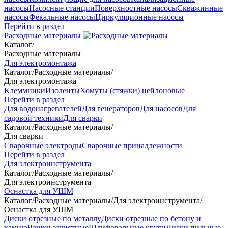
насосы
Насосные станции
Поверхностные насосы
Скважинные
насосы
Фекальные насосы
Циркуляционные насосы
Перейти в раздел
Расходные материалы
Каталог
/
Расходные материалы
Для электромонтажа
Каталог
/
Расходные материалы
/
Для электромонтажа
Клеммники
Изоленты
Хомуты (стяжки) нейлоновые
Перейти в раздел
Для водонагревателей
Для генераторов
Для насосов
Для
садовой техники
Для сварки
Каталог
/
Расходные материалы
/
Для сварки
Сварочные электроды
Сварочные принадлежности
Перейти в раздел
Для электроинструмента
Каталог
/
Расходные материалы
/
Для электроинструмента
Оснастка для УШМ
Каталог
/
Расходные материалы
/
Для электроинструмента
/
Оснастка для УШМ
Диски отрезные по металлу
Диски отрезные по бетону и
камню
Чашки зачистные
Шлифовальные круги
Диски пильные