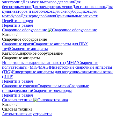
электропил
Для моек высокого давления
Для
бензотриммеров
Для электротриммеров
Для газонокосилок
Для
культиваторов и мотоблоков
Для снегоуборщиков
Для
мотобуров
Для зернодробилок
Оригинальные запчасти
Перейти в раздел
Перейти в раздел
Сварочное оборудование
Каталог
/
Сварочное оборудование
Сварочные краги
Сварочные аппараты для ПВХ
труб
Сварочные аппараты
Каталог
/
Сварочное оборудование
/
Сварочные аппараты
Инверторные сварочные аппараты (ММА)
Сварочные
полуавтоматы (MIG/MAG)
Инверторные сварочные аппараты
(TIG)
Инверторные аппараты для воздушно-плазменной резки
(ИПР)
Перейти в раздел
Сварочные горелки
Сварочные маски
Сварочные
принадлежности
Сварочные электроды
Перейти в раздел
Силовая техника
Каталог
/
Силовая техника
Автоматические устройства