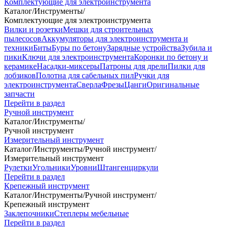
Комплектующие для электроинструмента
Каталог
/
Инструменты
/
Комплектующие для электроинструмента
Вилки и розетки
Мешки для строительных
пылесосов
Аккумуляторы для электроинструмента и
техники
Биты
Буры по бетону
Зарядные устройства
Зубила и
пики
Ключи для электроинструмента
Коронки по бетону и
керамике
Насадки-миксеры
Патроны для дрели
Пилки для
лобзиков
Полотна для сабельных пил
Ручки для
электроинструмента
Сверла
Фрезы
Цанги
Оригинальные
запчасти
Перейти в раздел
Ручной инструмент
Каталог
/
Инструменты
/
Ручной инструмент
Измерительный инструмент
Каталог
/
Инструменты
/
Ручной инструмент
/
Измерительный инструмент
Рулетки
Угольники
Уровни
Штангенциркули
Перейти в раздел
Крепежный инструмент
Каталог
/
Инструменты
/
Ручной инструмент
/
Крепежный инструмент
Заклепочники
Степлеры мебельные
Перейти в раздел