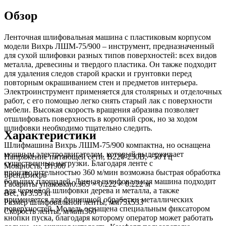
Обзор
Ленточная шлифовальная машина с пластиковым корпусом
модели Вихрь ЛШМ-75/900 – инструмент, предназначенный
для сухой шлифовки разных типов поверхностей: всех видов
металла, древесины и твердого пластика. Он также подходит
для удаления следов старой краски и грунтовки перед
повторным окрашиванием стен и предметов интерьера.
Электроинструмент применяется для столярных и отделочных
работ, с его помощью легко снять старый лак с поверхности
мебели. Высокая скорость вращения абразива позволяет
отшлифовать поверхность в короткий срок, но за ходом
шлифовки необходимо тщательно следить.
Характеристики
Шлифмашина Вихрь ЛШМ-75/900 компактна, но оснащена
мощным электродвигателем, который выдерживает
Напряжение питающей сети, В
220-230В, ~50 Гц
существенные нагрузки. Благодаря ленте с
Мощность, Вт
900
производительностью 360 м/мин возможна быстрая обработка
Бренд
Вихрь
больших площадей. Данная шлифовальная машина подходит
Габариты упаковки
0.365 × 0.222 × 0.222 м
для черновой шлифовки дерева и металла, а также
Вес, кг
3.55 кг
применяется для финишной обработки металлических
Размер шлифовальной ленты, мм
75x533
поверхностей. Модель оснащена специальным фиксатором
Скорость ленты, м/мин
360
кнопки пуска, благодаря которому оператор может работать