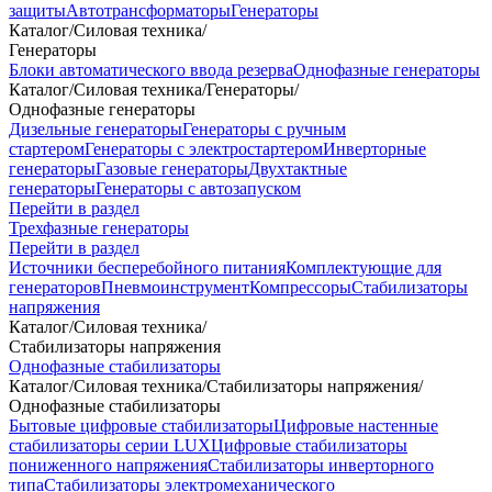
защиты
Автотрансформаторы
Генераторы
Каталог
/
Силовая техника
/
Генераторы
Блоки автоматического ввода резерва
Однофазные генераторы
Каталог
/
Силовая техника
/
Генераторы
/
Однофазные генераторы
Дизельные генераторы
Генераторы с ручным
стартером
Генераторы с электростартером
Инверторные
генераторы
Газовые генераторы
Двухтактные
генераторы
Генераторы с автозапуском
Перейти в раздел
Трехфазные генераторы
Перейти в раздел
Источники бесперебойного питания
Комплектующие для
генераторов
Пневмоинструмент
Компрессоры
Стабилизаторы
напряжения
Каталог
/
Силовая техника
/
Стабилизаторы напряжения
Однофазные стабилизаторы
Каталог
/
Силовая техника
/
Стабилизаторы напряжения
/
Однофазные стабилизаторы
Бытовые цифровые стабилизаторы
Цифровые настенные
стабилизаторы серии LUX
Цифровые стабилизаторы
пониженного напряжения
Стабилизаторы инверторного
типа
Стабилизаторы электромеханического