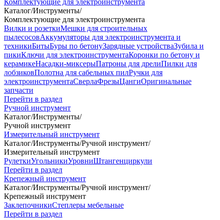
Комплектующие для электроинструмента
Каталог
/
Инструменты
/
Комплектующие для электроинструмента
Вилки и розетки
Мешки для строительных
пылесосов
Аккумуляторы для электроинструмента и
техники
Биты
Буры по бетону
Зарядные устройства
Зубила и
пики
Ключи для электроинструмента
Коронки по бетону и
керамике
Насадки-миксеры
Патроны для дрели
Пилки для
лобзиков
Полотна для сабельных пил
Ручки для
электроинструмента
Сверла
Фрезы
Цанги
Оригинальные
запчасти
Перейти в раздел
Ручной инструмент
Каталог
/
Инструменты
/
Ручной инструмент
Измерительный инструмент
Каталог
/
Инструменты
/
Ручной инструмент
/
Измерительный инструмент
Рулетки
Угольники
Уровни
Штангенциркули
Перейти в раздел
Крепежный инструмент
Каталог
/
Инструменты
/
Ручной инструмент
/
Крепежный инструмент
Заклепочники
Степлеры мебельные
Перейти в раздел