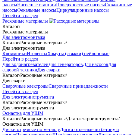
насосы
Насосные станции
Поверхностные насосы
Скважинные
насосы
Фекальные насосы
Циркуляционные насосы
Перейти в раздел
Расходные материалы
Каталог
/
Расходные материалы
Для электромонтажа
Каталог
/
Расходные материалы
/
Для электромонтажа
Клеммники
Изоленты
Хомуты (стяжки) нейлоновые
Перейти в раздел
Для водонагревателей
Для генераторов
Для насосов
Для
садовой техники
Для сварки
Каталог
/
Расходные материалы
/
Для сварки
Сварочные электроды
Сварочные принадлежности
Перейти в раздел
Для электроинструмента
Каталог
/
Расходные материалы
/
Для электроинструмента
Оснастка для УШМ
Каталог
/
Расходные материалы
/
Для электроинструмента
/
Оснастка для УШМ
Диски отрезные по металлу
Диски отрезные по бетону и
камню
Чашки зачистные
Шлифовальные круги
Диски пильные