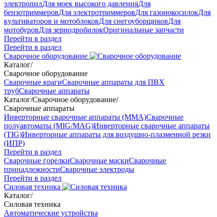
электропил
Для моек высокого давления
Для
бензотриммеров
Для электротриммеров
Для газонокосилок
Для
культиваторов и мотоблоков
Для снегоуборщиков
Для
мотобуров
Для зернодробилок
Оригинальные запчасти
Перейти в раздел
Перейти в раздел
Сварочное оборудование
Каталог
/
Сварочное оборудование
Сварочные краги
Сварочные аппараты для ПВХ
труб
Сварочные аппараты
Каталог
/
Сварочное оборудование
/
Сварочные аппараты
Инверторные сварочные аппараты (ММА)
Сварочные
полуавтоматы (MIG/MAG)
Инверторные сварочные аппараты
(TIG)
Инверторные аппараты для воздушно-плазменной резки
(ИПР)
Перейти в раздел
Сварочные горелки
Сварочные маски
Сварочные
принадлежности
Сварочные электроды
Перейти в раздел
Силовая техника
Каталог
/
Силовая техника
Автоматические устройства