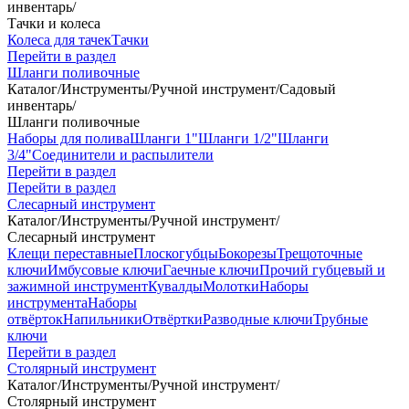
инвентарь
/
Тачки и колеса
Колеса для тачек
Тачки
Перейти в раздел
Шланги поливочные
Каталог
/
Инструменты
/
Ручной инструмент
/
Садовый
инвентарь
/
Шланги поливочные
Наборы для полива
Шланги 1"
Шланги 1/2"
Шланги
3/4"
Соединители и распылители
Перейти в раздел
Перейти в раздел
Слесарный инструмент
Каталог
/
Инструменты
/
Ручной инструмент
/
Слесарный инструмент
Клещи переставные
Плоскогубцы
Бокорезы
Трещоточные
ключи
Имбусовые ключи
Гаечные ключи
Прочий губцевый и
зажимной инструмент
Кувалды
Молотки
Наборы
инструмента
Наборы
отвёрток
Напильники
Отвёртки
Разводные ключи
Трубные
ключи
Перейти в раздел
Столярный инструмент
Каталог
/
Инструменты
/
Ручной инструмент
/
Столярный инструмент