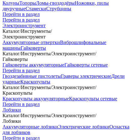
Колуны
Топоры
Ломы-гвоздодёры
Ножовки, пилы
двуручные
Стамески
Струбцины
Перейти в раздел
Перейти в раздел
Электроинструмент
Каталог
/
Инструменты
/
Электроинструмент
Аккумуляторные отвертки
Виброшлифовальные
машины
Гайковерты
Каталог
/
Инструменты
/
Электроинструмент
/
Гайковерты
Гайковерты аккумуляторные
Гайковерты сетевые
Перейти в раздел
Гвоздезабивные пистолеты
Граверы электрические
Дрели
ударные
Краскопульты
Каталог
/
Инструменты
/
Электроинструмент
/
Краскопульты
Краскопульты аккумуляторные
Краскопульты сетевые
Перейти в раздел
Лобзики
Каталог
/
Инструменты
/
Электроинструмент
/
Лобзики
Аккумуляторные лобзики
Электрические лобзики
Оснастка
для лобзиков
Перейти в раздел