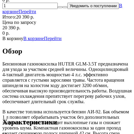
В
Уведомить о поступлении
корзине
Перейти
Итого:
20 390 p.
Цена по запросу
20 390
p.
0
p.
В корзину
В корзине
Перейти
Обзор
Бензиновая газонокосилка HUTER GLM-3.5T предназначена
для ухода за участком средней величины. Одноцилиндровый
4-тактный двигатель мощностью 4 л.с. эффективно
справляется с густыми зарослями травы. Частота вращения
шпинделя на холостом ходу достигает 3200 об/мин,
обеспечивая высокую производительность работы. Воздушная
система охлаждения препятствует перегреву рабочих узлов,
обеспечивает длительный срок службы.
В качестве топлива используется бензин АИ-92. Бак объемом
1 л позволяет обрабатывать участок без дополнительных
Характеристики
заправок. Глушитель отводит выхлопные газы и снижает
уровень шума. Компактная газонокосилка за один проход
создает скошенную полосу шириной 42 см. Высота среза