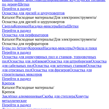
по дереву
Щетки
Перейти в раздел
Оснастка для дрелей и шуруповертов
Каталог
/
Расходные материалы
/
Для электроинструмента
/
Оснастка для дрелей и шуруповертов
Сверла
Коронки
Насадки-миксеры
Биты
Щетки
Перейти в раздел
Оснастка для перфораторов
Каталог
/
Расходные материалы
/
Для электроинструмента
/
Оснастка для перфораторов
Буры по бетону
Коронки
Насадки-миксеры
Зубила и пики
Перейти в раздел
Оснастка для циркулярных пил и станков, торцовочных
пил
Оснастка для лобзиков
Оснастка для штроборезов
Оснастка
для сабельных пил
Оснастка для заточных станков
Оснастка
для отрезных пил
Оснастка для фрезеров
Оснастка для
строительных миксеров
Перейти в раздел
Крепеж
Каталог
/
Расходные материалы
/
Крепеж
Заклёпки алюминиевые
Скобы для степлера
Хомуты
металлические
Перейти в раздел