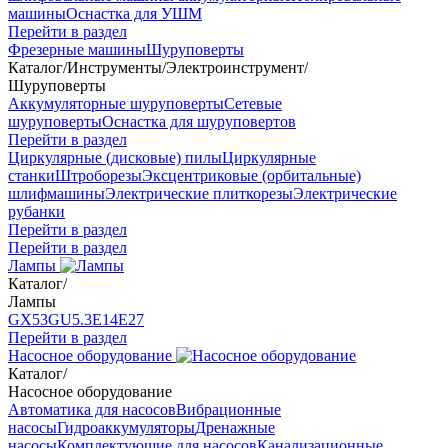
машины
Оснастка для УШМ
Перейти в раздел
Фрезерные машины
Шуруповерты
Каталог
/
Инструменты
/
Электроинструмент
/
Шуруповерты
Аккумуляторные шуруповерты
Сетевые
шуруповерты
Оснастка для шуруповертов
Перейти в раздел
Циркулярные (дисковые) пилы
Циркулярные
станки
Штроборезы
Эксцентриковые (орбитальные)
шлифмашины
Электрические плиткорезы
Электрические
рубанки
Перейти в раздел
Перейти в раздел
Лампы
Каталог
/
Лампы
GX53
GU5.3
Е14
Е27
Перейти в раздел
Насосное оборудование
Каталог
/
Насосное оборудование
Автоматика для насосов
Вибрационные
насосы
Гидроаккумуляторы
Дренажные
насосы
Комплектующие для насосов
Канализационные