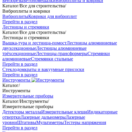
Бензорезы
Бетономешалки
Виброплиты и коврики
Каталог
/
Все для строительства
/
Виброплиты и коврики
Виброплиты
Коврики для виброплит
Перейти в раздел
Лестницы и стремянки
Каталог
/
Все для строительства
/
Лестницы и стремянки
Вышка-тура и лестница-помост
Лестницы алюминиевые
двухсекционные
Лестницы алюминиевые
трёхсекционные
Лестницы-трансформеры
Стремянки
алюминиевые
Стремянки стальные
Перейти в раздел
Стеклодомкраты и вакуумные присоски
Перейти в раздел
Инструменты
Каталог
/
Инструменты
Измерительные приборы
Каталог
/
Инструменты
/
Измерительные приборы
Детекторы металла
Измерительные клещи
Индикаторные
отвертки
Лазерные дальномеры
Лазерные
уровни
Штативы
Мультиметры
Тестеры напряжения
Перейти в раздел