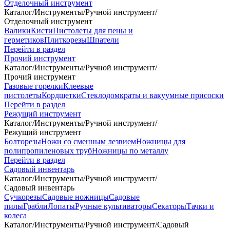
Отделочный инструмент
Каталог
/
Инструменты
/
Ручной инструмент
/
Отделочный инструмент
Валики
Кисти
Пистолеты для пены и
герметиков
Плиткорезы
Шпатели
Перейти в раздел
Прочий инструмент
Каталог
/
Инструменты
/
Ручной инструмент
/
Прочий инструмент
Газовые горелки
Клеевые
пистолеты
Кордщетки
Стеклодомкраты и вакуумные присоски
Перейти в раздел
Режущий инструмент
Каталог
/
Инструменты
/
Ручной инструмент
/
Режущий инструмент
Болторезы
Ножи со сменным лезвием
Ножницы для
полипропиленовых труб
Ножницы по металлу
Перейти в раздел
Садовый инвентарь
Каталог
/
Инструменты
/
Ручной инструмент
/
Садовый инвентарь
Сучкорезы
Садовые ножницы
Садовые
пилы
Грабли
Лопаты
Ручные культиваторы
Секаторы
Тачки и
колеса
Каталог
/
Инструменты
/
Ручной инструмент
/
Садовый