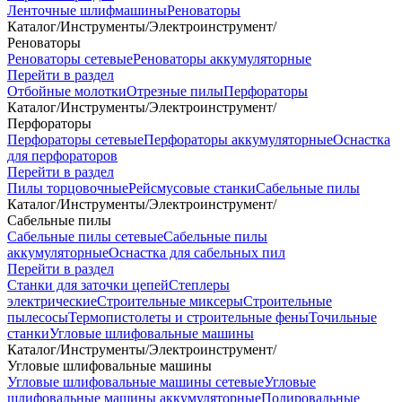
Ленточные шлифмашины
Реноваторы
Каталог
/
Инструменты
/
Электроинструмент
/
Реноваторы
Реноваторы сетевые
Реноваторы аккумуляторные
Перейти в раздел
Отбойные молотки
Отрезные пилы
Перфораторы
Каталог
/
Инструменты
/
Электроинструмент
/
Перфораторы
Перфораторы сетевые
Перфораторы аккумуляторные
Оснастка
для перфораторов
Перейти в раздел
Пилы торцовочные
Рейсмусовые станки
Сабельные пилы
Каталог
/
Инструменты
/
Электроинструмент
/
Сабельные пилы
Сабельные пилы сетевые
Сабельные пилы
аккумуляторные
Оснастка для сабельных пил
Перейти в раздел
Станки для заточки цепей
Степлеры
электрические
Строительные миксеры
Строительные
пылесосы
Термопистолеты и строительные фены
Точильные
станки
Угловые шлифовальные машины
Каталог
/
Инструменты
/
Электроинструмент
/
Угловые шлифовальные машины
Угловые шлифовальные машины сетевые
Угловые
шлифовальные машины аккумуляторные
Полировальные