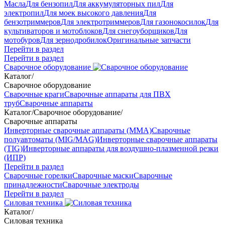
Масла
Для бензопил
Для аккумуляторных пил
Для
электропил
Для моек высокого давления
Для
бензотриммеров
Для электротриммеров
Для газонокосилок
Для
культиваторов и мотоблоков
Для снегоуборщиков
Для
мотобуров
Для зернодробилок
Оригинальные запчасти
Перейти в раздел
Перейти в раздел
Сварочное оборудование
Каталог
/
Сварочное оборудование
Сварочные краги
Сварочные аппараты для ПВХ
труб
Сварочные аппараты
Каталог
/
Сварочное оборудование
/
Сварочные аппараты
Инверторные сварочные аппараты (ММА)
Сварочные
полуавтоматы (MIG/MAG)
Инверторные сварочные аппараты
(TIG)
Инверторные аппараты для воздушно-плазменной резки
(ИПР)
Перейти в раздел
Сварочные горелки
Сварочные маски
Сварочные
принадлежности
Сварочные электроды
Перейти в раздел
Силовая техника
Каталог
/
Силовая техника