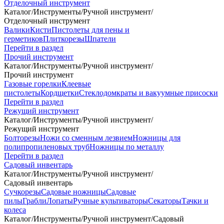
Отделочный инструмент
Каталог
/
Инструменты
/
Ручной инструмент
/
Отделочный инструмент
Валики
Кисти
Пистолеты для пены и
герметиков
Плиткорезы
Шпатели
Перейти в раздел
Прочий инструмент
Каталог
/
Инструменты
/
Ручной инструмент
/
Прочий инструмент
Газовые горелки
Клеевые
пистолеты
Кордщетки
Стеклодомкраты и вакуумные присоски
Перейти в раздел
Режущий инструмент
Каталог
/
Инструменты
/
Ручной инструмент
/
Режущий инструмент
Болторезы
Ножи со сменным лезвием
Ножницы для
полипропиленовых труб
Ножницы по металлу
Перейти в раздел
Садовый инвентарь
Каталог
/
Инструменты
/
Ручной инструмент
/
Садовый инвентарь
Сучкорезы
Садовые ножницы
Садовые
пилы
Грабли
Лопаты
Ручные культиваторы
Секаторы
Тачки и
колеса
Каталог
/
Инструменты
/
Ручной инструмент
/
Садовый