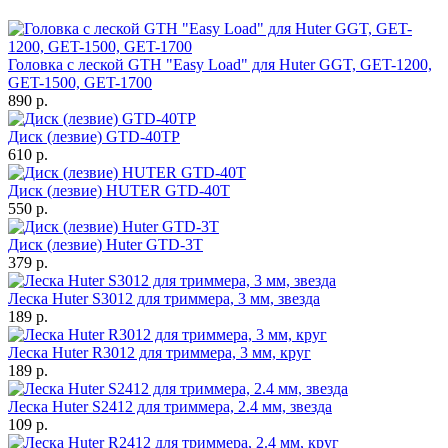
Головка с леской GTH "Easy Load" для Huter GGT, GET-1200,
GET-1500, GET-1700
890
p.
Диск (лезвие) GTD-40TP
610
p.
Диск (лезвие) HUTER GTD-40T
550
p.
Диск (лезвие) Huter GTD-3T
379
p.
Леска Huter S3012 для триммера, 3 мм, звезда
189
p.
Леска Huter R3012 для триммера, 3 мм, круг
189
p.
Леска Huter S2412 для триммера, 2.4 мм, звезда
109
p.