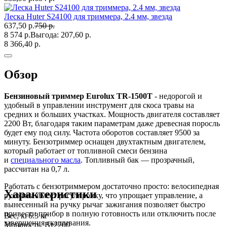
Леска Huter S24100 для триммера, 2.4 мм, звезда
637,50 р.
750 р.
8 574 р.
Выгода:
207,60 р.
8 366,40 р.
Обзор
Бензиновый триммер Eurolux TR-1500T
- недорогой и
удобный в управлении инструмент для скоса травы на
средних и больших участках. Мощность двигателя составляет
2200 Вт, благодаря таким параметрам даже древесная поросль
будет ему под силу. Частота оборотов составляет 9500 за
минуту. Бензотриммер оснащен двухтактным двигателем,
который работает от топливной смеси бензина
и
специального масла
. Топливный бак — прозрачный,
рассчитан на 0,7 л.
Работать с бензотриммером достаточно просто: велосипедная
Характеристики
рукоятка имеет регулировку, что упрощает управление, а
вынесенный на ручку рычаг зажигания позволяет быстро
привести прибор в полную готовность или отключить после
Вес, кг
6.3 кг
завершения скашивания.
Мощность, Вт
2200