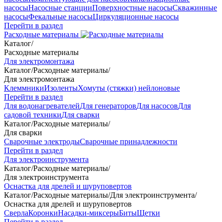
насосы
Насосные станции
Поверхностные насосы
Скважинные
насосы
Фекальные насосы
Циркуляционные насосы
Перейти в раздел
Расходные материалы
Каталог
/
Расходные материалы
Для электромонтажа
Каталог
/
Расходные материалы
/
Для электромонтажа
Клеммники
Изоленты
Хомуты (стяжки) нейлоновые
Перейти в раздел
Для водонагревателей
Для генераторов
Для насосов
Для
садовой техники
Для сварки
Каталог
/
Расходные материалы
/
Для сварки
Сварочные электроды
Сварочные принадлежности
Перейти в раздел
Для электроинструмента
Каталог
/
Расходные материалы
/
Для электроинструмента
Оснастка для дрелей и шуруповертов
Каталог
/
Расходные материалы
/
Для электроинструмента
/
Оснастка для дрелей и шуруповертов
Сверла
Коронки
Насадки-миксеры
Биты
Щетки
Перейти в раздел