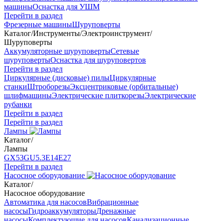
машины
Оснастка для УШМ
Перейти в раздел
Фрезерные машины
Шуруповерты
Каталог
/
Инструменты
/
Электроинструмент
/
Шуруповерты
Аккумуляторные шуруповерты
Сетевые
шуруповерты
Оснастка для шуруповертов
Перейти в раздел
Циркулярные (дисковые) пилы
Циркулярные
станки
Штроборезы
Эксцентриковые (орбитальные)
шлифмашины
Электрические плиткорезы
Электрические
рубанки
Перейти в раздел
Перейти в раздел
Лампы
Каталог
/
Лампы
GX53
GU5.3
Е14
Е27
Перейти в раздел
Насосное оборудование
Каталог
/
Насосное оборудование
Автоматика для насосов
Вибрационные
насосы
Гидроаккумуляторы
Дренажные
насосы
Комплектующие для насосов
Канализационные