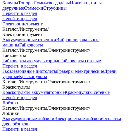
Колуны
Топоры
Ломы-гвоздодёры
Ножовки, пилы
двуручные
Стамески
Струбцины
Перейти в раздел
Перейти в раздел
Электроинструмент
Каталог
/
Инструменты
/
Электроинструмент
Аккумуляторные отвертки
Виброшлифовальные
машины
Гайковерты
Каталог
/
Инструменты
/
Электроинструмент
/
Гайковерты
Гайковерты аккумуляторные
Гайковерты сетевые
Перейти в раздел
Гвоздезабивные пистолеты
Граверы электрические
Дрели
ударные
Краскопульты
Каталог
/
Инструменты
/
Электроинструмент
/
Краскопульты
Краскопульты аккумуляторные
Краскопульты сетевые
Перейти в раздел
Лобзики
Каталог
/
Инструменты
/
Электроинструмент
/
Лобзики
Аккумуляторные лобзики
Электрические лобзики
Оснастка
для лобзиков
Перейти в раздел