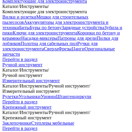
Комплектующие для электроинструмента
Каталог
/
Инструменты
/
Комплектующие для электроинструмента
Вилки и розетки
Мешки для строительных
пылесосов
Аккумуляторы для электроинструмента и
техники
Биты
Буры по бетону
Зарядные устройства
Зубила и
пики
Ключи для электроинструмента
Коронки по бетону и
керамике
Насадки-миксеры
Патроны для дрели
Пилки для
лобзиков
Полотна для сабельных пил
Ручки для
электроинструмента
Сверла
Фрезы
Цанги
Оригинальные
запчасти
Перейти в раздел
Ручной инструмент
Каталог
/
Инструменты
/
Ручной инструмент
Измерительный инструмент
Каталог
/
Инструменты
/
Ручной инструмент
/
Измерительный инструмент
Рулетки
Угольники
Уровни
Штангенциркули
Перейти в раздел
Крепежный инструмент
Каталог
/
Инструменты
/
Ручной инструмент
/
Крепежный инструмент
Заклепочники
Степлеры мебельные
Перейти в раздел