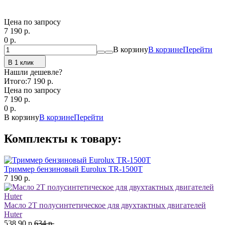
Цена по запросу
7 190
p.
0
p.
В корзину
В корзине
Перейти
В 1 клик
Нашли дешевле?
Итого:
7 190 p.
Цена по запросу
7 190
p.
0
p.
В корзину
В корзине
Перейти
Комплекты к товару:
Триммер бензиновый Eurolux TR-1500T
7 190 р.
Масло 2Т полусинтетическое для двухтактных двигателей
Huter
538,90 р.
634 р.