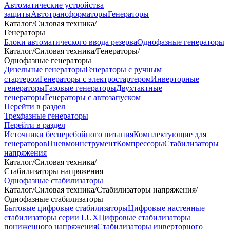
Автоматические устройства
защиты
Автотрансформаторы
Генераторы
Каталог
/
Силовая техника
/
Генераторы
Блоки автоматического ввода резерва
Однофазные генераторы
Каталог
/
Силовая техника
/
Генераторы
/
Однофазные генераторы
Дизельные генераторы
Генераторы с ручным
стартером
Генераторы с электростартером
Инверторные
генераторы
Газовые генераторы
Двухтактные
генераторы
Генераторы с автозапуском
Перейти в раздел
Трехфазные генераторы
Перейти в раздел
Источники бесперебойного питания
Комплектующие для
генераторов
Пневмоинструмент
Компрессоры
Стабилизаторы
напряжения
Каталог
/
Силовая техника
/
Стабилизаторы напряжения
Однофазные стабилизаторы
Каталог
/
Силовая техника
/
Стабилизаторы напряжения
/
Однофазные стабилизаторы
Бытовые цифровые стабилизаторы
Цифровые настенные
стабилизаторы серии LUX
Цифровые стабилизаторы
пониженного напряжения
Стабилизаторы инверторного