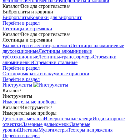
Бензорезы
Бетономешалки
Виброплиты и коврики
Каталог
/
Все для строительства
/
Виброплиты и коврики
Виброплиты
Коврики для виброплит
Перейти в раздел
Лестницы и стремянки
Каталог
/
Все для строительства
/
Лестницы и стремянки
Вышка-тура и лестница-помост
Лестницы алюминиевые
двухсекционные
Лестницы алюминиевые
трёхсекционные
Лестницы-трансформеры
Стремянки
алюминиевые
Стремянки стальные
Перейти в раздел
Стеклодомкраты и вакуумные присоски
Перейти в раздел
Инструменты
Каталог
/
Инструменты
Измерительные приборы
Каталог
/
Инструменты
/
Измерительные приборы
Детекторы металла
Измерительные клещи
Индикаторные
отвертки
Лазерные дальномеры
Лазерные
уровни
Штативы
Мультиметры
Тестеры напряжения
Перейти в раздел