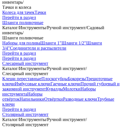
инвентарь
/
Тачки и колеса
Колеса для тачек
Тачки
Перейти в раздел
Шланги поливочные
Каталог
/
Инструменты
/
Ручной инструмент
/
Садовый
инвентарь
/
Шланги поливочные
Наборы для полива
Шланги 1"
Шланги 1/2"
Шланги
3/4"
Соединители и распылители
Перейти в раздел
Перейти в раздел
Слесарный инструмент
Каталог
/
Инструменты
/
Ручной инструмент
/
Слесарный инструмент
Клещи переставные
Плоскогубцы
Бокорезы
Трещоточные
ключи
Имбусовые ключи
Гаечные ключи
Прочий губцевый и
зажимной инструмент
Кувалды
Молотки
Наборы
инструмента
Наборы
отвёрток
Напильники
Отвёртки
Разводные ключи
Трубные
ключи
Перейти в раздел
Столярный инструмент
Каталог
/
Инструменты
/
Ручной инструмент
/
Столярный инструмент