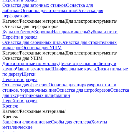
Оснастка для заточных станков
Оснастка для
лобзиков
Оснастка для отрезных пил
Оснастка для
перфораторов
Каталог
/
Расходные материалы
/
Для электроинструмента
/
Оснастка для перфораторов
Буры по бетону
Коронки
Насадки-миксеры
Зубила и пики
Перейти в раздел
Оснастка для сабельных пил
Оснастка для строительных
миксеров
Оснастка для УШМ
Каталог
/
Расходные материалы
/
Для электроинструмента
/
Оснастка для УШМ
Диски отрезные по металлу
Диски отрезные по бетону и
камню
Чашки зачистные
Шлифовальные круги
Диски пильные
по дереву
Щетки
Перейти в раздел
Оснастка для фрезеров
Оснастка для циркулярных пил и
станков, торцовочных пил
Оснастка для штроборезов
Оснастка
для эксцентриковых шлифмашин
Перейти в раздел
Крепеж
Каталог
/
Расходные материалы
/
Крепеж
Заклёпки алюминиевые
Скобы для степлера
Хомуты
металлические