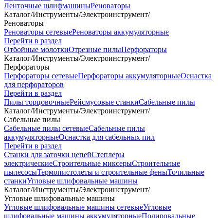
Ленточные шлифмашины
Реноваторы
Каталог
/
Инструменты
/
Электроинструмент
/
Реноваторы
Реноваторы сетевые
Реноваторы аккумуляторные
Перейти в раздел
Отбойные молотки
Отрезные пилы
Перфораторы
Каталог
/
Инструменты
/
Электроинструмент
/
Перфораторы
Перфораторы сетевые
Перфораторы аккумуляторные
Оснастка
для перфораторов
Перейти в раздел
Пилы торцовочные
Рейсмусовые станки
Сабельные пилы
Каталог
/
Инструменты
/
Электроинструмент
/
Сабельные пилы
Сабельные пилы сетевые
Сабельные пилы
аккумуляторные
Оснастка для сабельных пил
Перейти в раздел
Станки для заточки цепей
Степлеры
электрические
Строительные миксеры
Строительные
пылесосы
Термопистолеты и строительные фены
Точильные
станки
Угловые шлифовальные машины
Каталог
/
Инструменты
/
Электроинструмент
/
Угловые шлифовальные машины
Угловые шлифовальные машины сетевые
Угловые
шлифовальные машины аккумуляторные
Полировальные